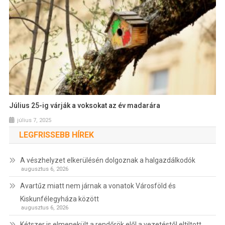
Július 25-ig várják a voksokat az év madarára
július 7, 2025
LEGFRISSEBB HÍREK
A vészhelyzet elkerülésén dolgoznak a halgazdálkodók
augusztus 6, 2026
Avartűz miatt nem járnak a vonatok Városföld és
Kiskunfélegyháza között
augusztus 6, 2026
Kétszer is elmenekült a rendőrök elől a vezetéstől eltiltott