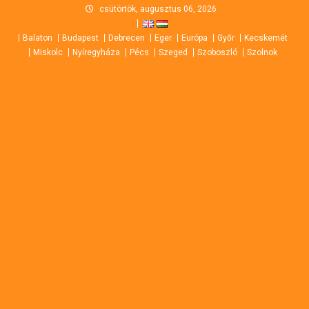
Skip
csütörtök, augusztus 06, 2026
to
Balaton
Budapest
Debrecen
Eger
Európa
Győr
Kecskemét
content
Miskolc
Nyíregyháza
Pécs
Szeged
Szoboszló
Szolnok