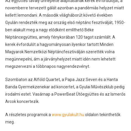
Az együttes tavaly ünnepelte alapításának kerek évfordulóját, a
novemberre tervezett gálát azonban a pandémiás helyzet miatt
kellett lemondani. A második világháborút követő években
Gyulán rendezték meg az ország első néptánc fesztiválját, 1950-
ben alakult meg a nagy elődként említhető Béke
Néptáncegyüttes, amely fénykorában 120 tagot számlált. A
kerek évfordulót a hagyományosan ilyenkor tartott Minden
Magyarok Nemzetközi Néptáncfesztiválján szerették volna
megünnepelni, ám a járványhelyzet miatt idén nem lehetett
megszervezni a többnapos nagyrendezvényt.
Szombaton az Alföld Quartet, a Papa Jazz Seven és a Hanta
Banda Gyermekzenekar ad koncertet, a Gyulai Művészklub pedig
irodalmi estet. Vasárnap a PowerBeat Ütőegyüttes és az Ismerős
Arcok koncertezik.
A részletes programok a
www.gyulakult.hu
oldalon tekinthetők
meg.