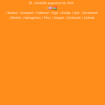
Skip
csütörtök, augusztus 06, 2026
to
Balaton
Budapest
Debrecen
Eger
Európa
Győr
Kecskemét
content
Miskolc
Nyíregyháza
Pécs
Szeged
Szoboszló
Szolnok