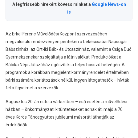
A legfrissebb hírekért kövess minket a
Google News-on
is
Az Erkel Ferenc Művelődési Központ szervezésében
megvalósuló rendezvényen pénteken a békéscsabai Napsugár
Bábszínház, az Ort-Iki Báb- és Utcaszínház, valamint a Csiga Duó
Gyermekzenekar szolgáltatja a látnivalókat. Produkcióikat a
Bábika Népi Játszóház egészíti ki a teljes hosszú hétvégén. A
programok a korábban megjelent kormányrendelet értelmében
bárki számára korlátozások nélkül, ingyen látogathatók – hívták
fel a figyelmet a szervezők.
Augusztus 20-án este a várkertben – eső esetén a művelődési
házban – önkormányzati kitüntetéseket adnak át, majd a 70
éves Körös Táncegyüttes jubileumi műsorát láthatják az
érdeklődők.