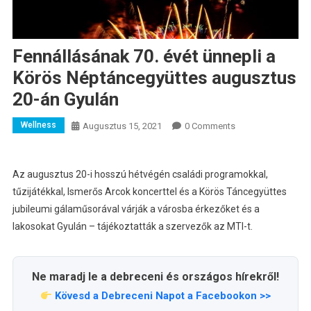
Fennállásának 70. évét ünnepli a
Körös Néptáncegyüttes augusztus
20-án Gyulán
Wellness
Augusztus 15, 2021
0 Comments
Az augusztus 20-i hosszú hétvégén családi programokkal,
tűzijátékkal, Ismerős Arcok koncerttel és a Körös Táncegyüttes
jubileumi gálaműsorával várják a városba érkezőket és a
lakosokat Gyulán – tájékoztatták a szervezők az MTI-t.
Ne maradj le a debreceni és országos hírekről!
Kövesd a Debreceni Napot a Facebookon >>