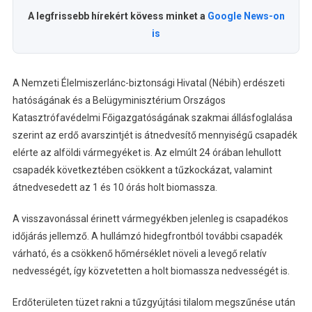
A legfrissebb hírekért kövess minket a
Google News-on
is
A Nemzeti Élelmiszerlánc-biztonsági Hivatal (Nébih) erdészeti
hatóságának és a Belügyminisztérium Országos
Katasztrófavédelmi Főigazgatóságának szakmai állásfoglalása
szerint az erdő avarszintjét is átnedvesítő mennyiségű csapadék
elérte az alföldi vármegyéket is. Az elmúlt 24 órában lehullott
csapadék következtében csökkent a tűzkockázat, valamint
átnedvesedett az 1 és 10 órás holt biomassza.
A visszavonással érinett vármegyékben jelenleg is csapadékos
időjárás jellemző. A hullámzó hidegfrontból további csapadék
várható, és a csökkenő hőmérséklet növeli a levegő relatív
nedvességét, így közvetetten a holt biomassza nedvességét is.
Erdőterületen tüzet rakni a tűzgyújtási tilalom megszűnése után