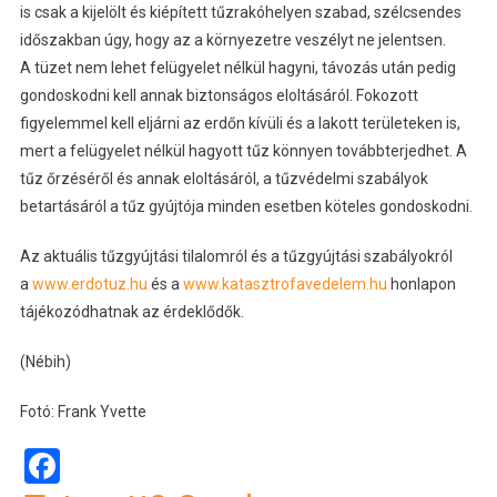
is csak a kijelölt és kiépített tűzrakóhelyen szabad, szélcsendes
időszakban úgy, hogy az a környezetre veszélyt ne jelentsen.
A tüzet nem lehet felügyelet nélkül hagyni, távozás után pedig
gondoskodni kell annak biztonságos eloltásáról. Fokozott
figyelemmel kell eljárni az erdőn kívüli és a lakott területeken is,
mert a felügyelet nélkül hagyott tűz könnyen továbbterjedhet. A
tűz őrzéséről és annak eloltásáról, a tűzvédelmi szabályok
betartásáról a tűz gyújtója minden esetben köteles gondoskodni.
Az aktuális tűzgyújtási tilalomról és a tűzgyújtási szabályokról
a
www.erdotuz.hu
és a
www.katasztrofavedelem.hu
honlapon
tájékozódhatnak az érdeklődők.
(Nébih)
Fotó: Frank Yvette
Facebook