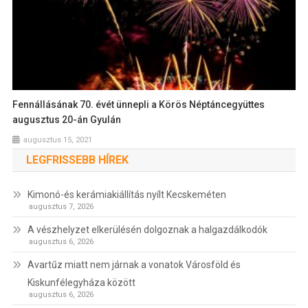
Fennállásának 70. évét ünnepli a Körös Néptáncegyüttes
augusztus 20-án Gyulán
augusztus 15, 2021
LEGFRISSEBB HÍREK
Kimonó-és kerámiakiállítás nyílt Kecskeméten
augusztus 7, 2026
A vészhelyzet elkerülésén dolgoznak a halgazdálkodók
augusztus 6, 2026
Avartűz miatt nem járnak a vonatok Városföld és
Kiskunfélegyháza között
augusztus 6, 2026