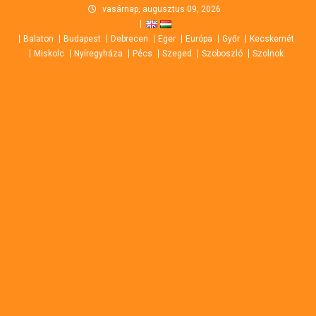
Skip
vasárnap, augusztus 09, 2026
to
Balaton
Budapest
Debrecen
Eger
Európa
Győr
Kecskemét
content
Miskolc
Nyíregyháza
Pécs
Szeged
Szoboszló
Szolnok