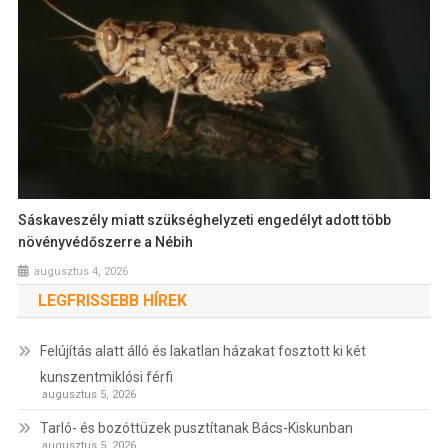
Sáskaveszély miatt szükséghelyzeti engedélyt adott több
növényvédőszerre a Nébih
augusztus 4, 2026
LEGFRISSEBB HÍREK
Felújítás alatt álló és lakatlan házakat fosztott ki két
kunszentmiklósi férfi
augusztus 5, 2026
Tarló- és bozóttüzek pusztítanak Bács-Kiskunban
augusztus 5, 2026