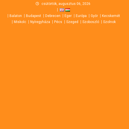
Skip
csütörtök, augusztus 06, 2026
to
Balaton
Budapest
Debrecen
Eger
Európa
Győr
Kecskemét
content
Miskolc
Nyíregyháza
Pécs
Szeged
Szoboszló
Szolnok