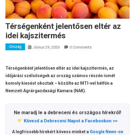
Térségenként jelentősen eltér az
idei kajszitermés
Ország
Június 29, 2026
0 Comments
Térségenként jelentősen eltér az idei kajszitermés, az
időjárási szélsőségek az ország számos részén ismét
komoly kiesést okoztak – közölte az MTI-vel hétfőn a
Nemzeti Agrárgazdasági Kamara (NAK).
Ne maradj le a debreceni és országos hírekről!
Kövesd a Debreceni Napot a Facebookon >>
A legfrissebb hírekért kövess minket a
Google News-on