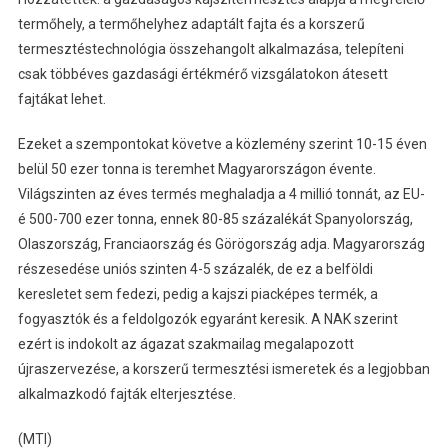
termőhely, a termőhelyhez adaptált fajta és a korszerű
termesztéstechnológia összehangolt alkalmazása, telepíteni
csak többéves gazdasági értékmérő vizsgálatokon átesett
fajtákat lehet.
Ezeket a szempontokat követve a közlemény szerint 10-15 éven
belül 50 ezer tonna is teremhet Magyarországon évente.
Világszinten az éves termés meghaladja a 4 millió tonnát, az EU-
é 500-700 ezer tonna, ennek 80-85 százalékát Spanyolország,
Olaszország, Franciaország és Görögország adja. Magyarország
részesedése uniós szinten 4-5 százalék, de ez a belföldi
keresletet sem fedezi, pedig a kajszi piacképes termék, a
fogyasztók és a feldolgozók egyaránt keresik. A NAK szerint
ezért is indokolt az ágazat szakmailag megalapozott
újraszervezése, a korszerű termesztési ismeretek és a legjobban
alkalmazkodó fajták elterjesztése.
(MTI)