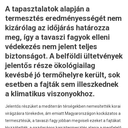
A tapasztalatok alapján a
termesztés eredményességét nem
kizárólag az időjárás határozza
meg, így a tavaszi fagyok elleni
védekezés nem jelent teljes
biztonságot. A belföldi ültetvények
jelentős része ökológiailag
kevésbé jó termőhelyre került, sok
esetben a fajták sem illeszkednek
a klimatikus viszonyokhoz.
Jelentős részüket a mediterrán térségekben nemesítették korai
virágzásra törekedve, ám emiatt Magyarországon kockázatos a
termesztésük, a tavaszi fagy jobban megviseli ezeket a fajtákat.
Hozzátették: a gazdaságos kajszitermesztés alapja a megfelelő