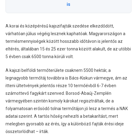
is
A korai és középérésű kajszifajták szedése elkezdődött,
várhatóan július végéig lesznek kaphatóak. Magyarországon a
termésmennyiségek között hosszabb időtávon is jelentős az
eltérés, általában 15 és 25 ezer tonna között alakult, de az utóbbi
5 évben csak 6500 tonna körüli volt.
A kajszi belföldi termőterülete csaknem 5500 hektár, a
legnagyobb termőtáj továbbra is Bács-Kiskun vármegye, ám az
itteni ültetvények jelentős része 10 termőévből 6-7 évben
számottevő fagykárt szenved. Borsod-Abaúj-Zemplén
vármegyében szintén komoly károkat regisztráltak, de a
folyamatosan erősödő tolnai termőtájon jó lesz a termés a NAK
adatai szerint. A tartós hőség nehezíti a betakarítást, mert
melegben gyorsabb az érés, így a különböző fajták érési ideje
összetorlódhat – írták.