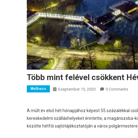
Több mint felével csökkent H
Wellness
Szeptember 15, 2020
0 Comments
A múlt év első hét hónapjához képest 55 százalékkal cs
kereskedelmi szálláshelyeket érintette, a magánszoba-ki
közölte hétfői sajtótájékoztatóján a város polgármestere