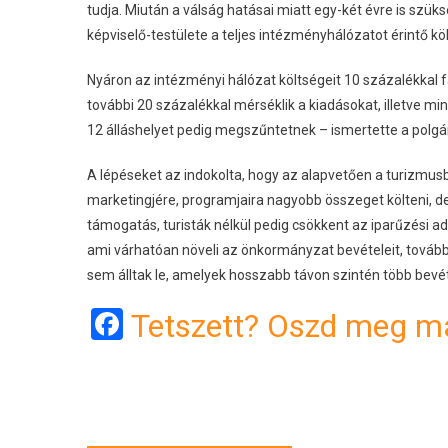
tudja. Miután a válság hatásai miatt egy-két évre is szük
képviselő-testülete a teljes intézményhálózatot érintő kö
Nyáron az intézményi hálózat költségeit 10 százalékkal far
további 20 százalékkal mérséklik a kiadásokat, illetve m
12 álláshelyet pedig megszűntetnek – ismertette a polgá
A lépéseket az indokolta, hogy az alapvetően a turizmusb
marketingjére, programjaira nagyobb összeget költeni, 
támogatás, turisták nélkül pedig csökkent az iparűzési ad
ami várhatóan növeli az önkormányzat bevételeit, továbbá
sem álltak le, amelyek hosszabb távon szintén több bevé
Facebook
Tetszett? Oszd meg má