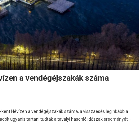
évízen a vendégéjszakák száma
ökkent Hévízen a vendégéjszakák száma, a visszaesés leginkább a
adók ugyanis tartani tudták a tavalyi hasonló időszak eredményét –
.