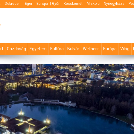
t
Debrecen
Eger
Európa
Győr
Kecskemét
Miskolc
Nyíregyháza
Pé
p
rt
Gazdaság
Egyetem
Kultúra
Bulvár
Wellness
Európa
Világ