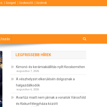
cs
Szeged
Szoboszló
Szolnok
Utazás
LEGFRISSEBB HÍREK
Kimonó-és kerámiakiállítás nyílt Kecskeméten
augusztus 7, 2026
A vészhelyzet elkerülésén dolgoznak a
halgazdálkodók
augusztus 6, 2026
Avartűz miatt nem járnak a vonatok Városföld
és Kiskunfélegyháza között