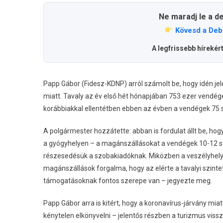
Ne maradj le a d
Kövesd a Deb
A legfrissebb hírekér
Papp Gábor (Fidesz-KDNP) arról számolt be, hogy idén je
miatt. Tavaly az év első hét hónapjában 753 ezer vendégéj
korábbiakkal ellentétben ebben az évben a vendégek 75 szá
A polgármester hozzátette: abban is fordulat állt be, hog
a gyógyhelyen – a magánszállásokat a vendégek 10-12 sz
részesedésük a szobakiadóknak. Miközben a veszélyhelyze
magánszállások forgalma, hogy az elérte a tavalyi szintet.
támogatásoknak fontos szerepe van – jegyezte meg.
Papp Gábor arra is kitért, hogy a koronavírus-járvány mi
kénytelen elkönyvelni – jelentős részben a turizmus viss