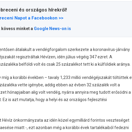
ebreceni és országos hírekről!
receni Napot a Facebookon >>
t kövess minket a
Google News-on is
lentősen átalakult a vendégforgalom szerkezete a koronavírus-járvány
szakát regisztráltak Hévízen, idén július végéig 347 ezret. A
zaléka belföldi volt és csak 25 százalékot tett ki a külföldiek aránya.
y míg a korábbi években – tavaly 1,233 millió vendégéjszakát töltöttek e
ázaléka vette igénybe, addig ebben az évben 32 százalék volt a
t hónapjaiban alig volt vendég, nyárra annyira meg tudott erősödni a
 Ez is azt mutatja, hogy a helyi és az országos fejlesztési
att Hévíz önkormányzata az idén közel egymilliárd forintos veszteséget
zaesése miatt -, ezt azonban még a korábbi évek tartalékaiból fedezni