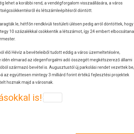
ség lehet a korábbi rend, a vendégforgalom visszaállására, a város
ltségcsökkentésről és létszámleépítésről döntött.
agták le, hétfőn rendkívüli testületi ülésen pedig arról döntöttek, hogy
integy 10 százalékkal csökkentik a létszámot, így 24 embert elbocsátana
rmester.
ól élő Hévíz a bevételeiből tudott eddig a város üzemeltetésére,
de idén elmarad az idegenforgalmi adó összegét megkétszerező állami
óból származó bevétel is. Augusztustól új parkolási rendet vezettek be
 az együttesen mintegy 3 milliárd forint értékű fejlesztési projektek
telt hoznak majd a városnak.
sokkal is!