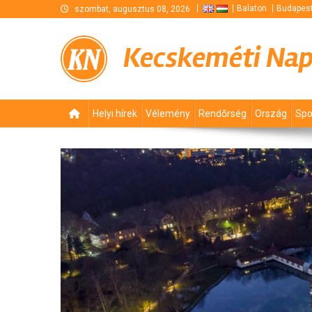
Skip
Balaton
Budapes
szombat, augusztus 08, 2026
to
content
Kecskeméti Na
Helyi hírek
Vélemény
Rendőrség
Ország
Spo