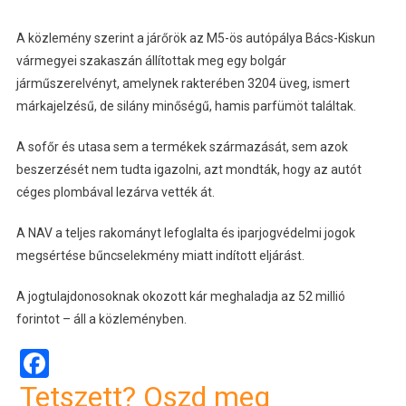
A közlemény szerint a járőrök az M5-ös autópálya Bács-Kiskun
vármegyei szakaszán állítottak meg egy bolgár
járműszerelvényt, amelynek rakterében 3204 üveg, ismert
márkajelzésű, de silány minőségű, hamis parfümöt találtak.
A sofőr és utasa sem a termékek származását, sem azok
beszerzését nem tudta igazolni, azt mondták, hogy az autót
céges plombával lezárva vették át.
A NAV a teljes rakományt lefoglalta és iparjogvédelmi jogok
megsértése bűncselekmény miatt indított eljárást.
A jogtulajdonosoknak okozott kár meghaladja az 52 millió
forintot – áll a közleményben.
Facebook
Tetszett? Oszd meg