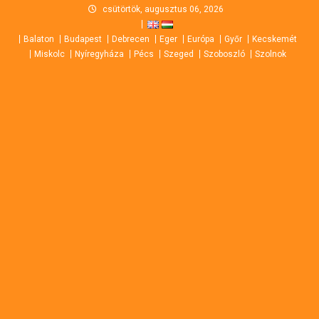
Skip
csütörtök, augusztus 06, 2026
to
Balaton
Budapest
Debrecen
Eger
Európa
Győr
Kecskemét
content
Miskolc
Nyíregyháza
Pécs
Szeged
Szoboszló
Szolnok