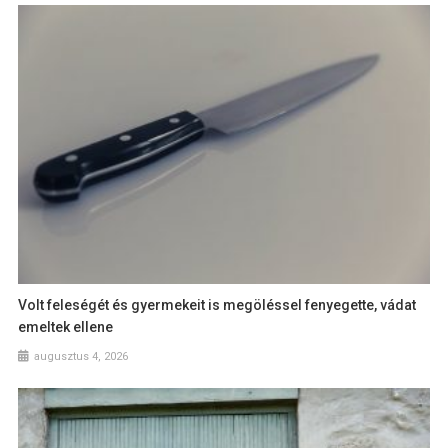
Volt feleségét és gyermekeit is megöléssel fenyegette, vádat
emeltek ellene
augusztus 4, 2026