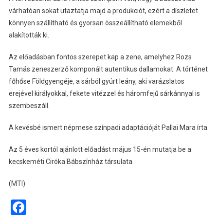
várhatóan sokat utaztatja majd a produkciót, ezért a díszletet
könnyen szállítható és gyorsan összeállítható elemekből
alakították ki.
Az előadásban fontos szerepet kap a zene, amelyhez Rozs
Tamás zeneszerző komponált autentikus dallamokat. A történet
főhőse Földgyengéje, a sárból gyúrt leány, aki varázslatos
erejével királyokkal, fekete vitézzel és háromfejű sárkánnyal is
szembeszáll.
A kevésbé ismert népmese színpadi adaptációját Pallai Mara írta.
Az 5 éves kortól ajánlott előadást május 15-én mutatja be a
kecskeméti Ciróka Bábszínház társulata.
(MTI)
Facebook