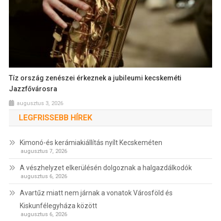
Tíz ország zenészei érkeznek a jubileumi kecskeméti
Jazzfővárosra
augusztus 3, 2026
LEGFRISSEBB HÍREK
Kimonó-és kerámiakiállítás nyílt Kecskeméten
augusztus 7, 2026
A vészhelyzet elkerülésén dolgoznak a halgazdálkodók
augusztus 6, 2026
Avartűz miatt nem járnak a vonatok Városföld és
Kiskunfélegyháza között
augusztus 6, 2026