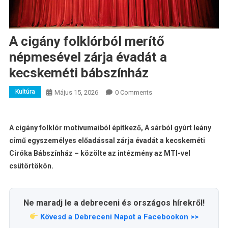
A cigány folklórból merítő
népmesével zárja évadát a
kecskeméti bábszínház
Kultúra
Május 15, 2026
0 Comments
A cigány folklór motívumaiból építkező, A sárból gyúrt leány
című egyszemélyes előadással zárja évadát a kecskeméti
Ciróka Bábszínház – közölte az intézmény az MTI-vel
csütörtökön.
Ne maradj le a debreceni és országos hírekről!
Kövesd a Debreceni Napot a Facebookon >>