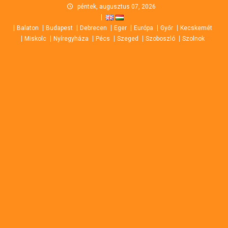
Skip
péntek, augusztus 07, 2026
to
Balaton
Budapest
Debrecen
Eger
Európa
Győr
Kecskemét
content
Miskolc
Nyíregyháza
Pécs
Szeged
Szoboszló
Szolnok