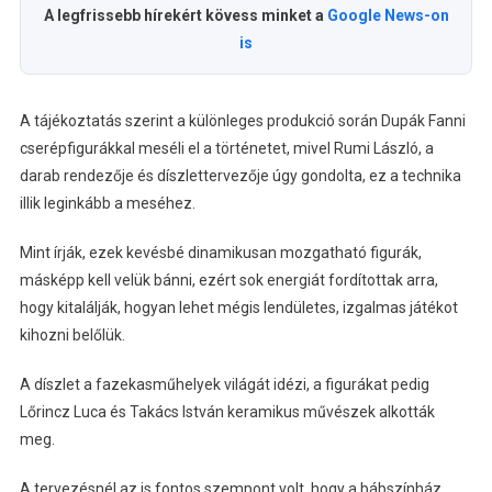
A legfrissebb hírekért kövess minket a
Google News-on
is
A tájékoztatás szerint a különleges produkció során Dupák Fanni
cserépfigurákkal meséli el a történetet, mivel Rumi László, a
darab rendezője és díszlettervezője úgy gondolta, ez a technika
illik leginkább a meséhez.
Mint írják, ezek kevésbé dinamikusan mozgatható figurák,
másképp kell velük bánni, ezért sok energiát fordítottak arra,
hogy kitalálják, hogyan lehet mégis lendületes, izgalmas játékot
kihozni belőlük.
A díszlet a fazekasműhelyek világát idézi, a figurákat pedig
Lőrincz Luca és Takács István keramikus művészek alkották
meg.
A tervezésnél az is fontos szempont volt, hogy a bábszínház