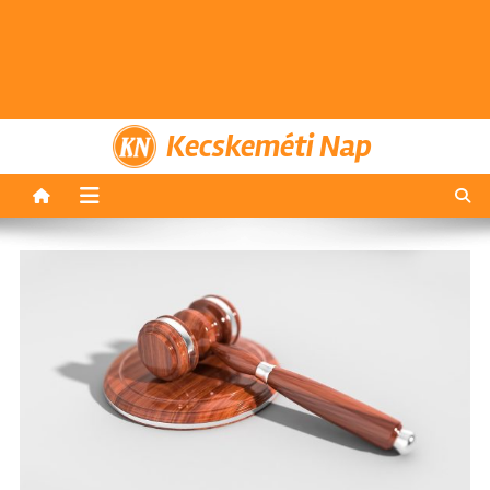
Kecskeméti Nap