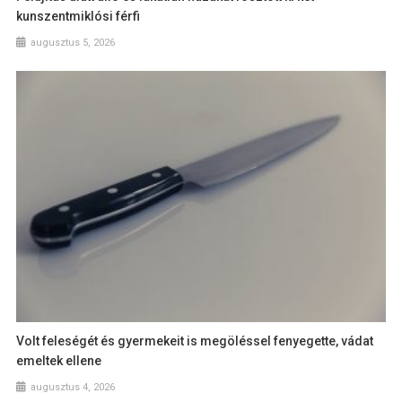
kunszentmiklósi férfi
augusztus 5, 2026
Volt feleségét és gyermekeit is megöléssel fenyegette, vádat
emeltek ellene
augusztus 4, 2026