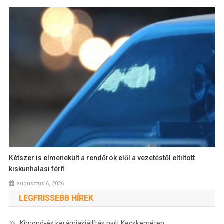
Kétszer is elmenekült a rendőrök elől a vezetéstől eltiltott
kiskunhalasi férfi
augusztus 6, 2026
LEGFRISSEBB HÍREK
Kimonó-és kerámiakiállítás nyílt Kecskeméten