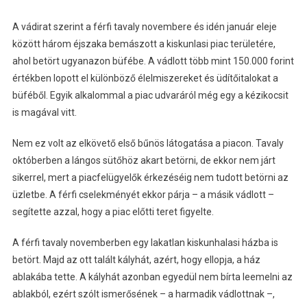
A vádirat szerint a férfi tavaly novembere és idén január eleje
között három éjszaka bemászott a kiskunlasi piac területére,
ahol betört ugyanazon büfébe. A vádlott több mint 150.000 forint
értékben lopott el különböző élelmiszereket és üdítőitalokat a
büféből. Egyik alkalommal a piac udvaráról még egy a kézikocsit
is magával vitt.
Nem ez volt az elkövető első bűnös látogatása a piacon. Tavaly
októberben a lángos sütőhöz akart betörni, de ekkor nem járt
sikerrel, mert a piacfelügyelők érkezéséig nem tudott betörni az
üzletbe. A férfi cselekményét ekkor párja – a másik vádlott –
segítette azzal, hogy a piac előtti teret figyelte.
A férfi tavaly novemberben egy lakatlan kiskunhalasi házba is
betört. Majd az ott talált kályhát, azért, hogy ellopja, a ház
ablakába tette. A kályhát azonban egyedül nem bírta leemelni az
ablakból, ezért szólt ismerősének – a harmadik vádlottnak –,