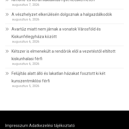
augusztus 7, 2026
A vészhelyzet elkerülésén dolgoznak a halgazdálkodók
augusztus 6, 2026
Avartűz miatt nem járnak a vonatok Városföld és
Kiskunfélegyháza között
augusztus 6, 2026
Kétszer is elmenekült a rendőrök elől a vezetéstől eltiltott
kiskunhalasi férfi
augusztus 6, 2026
Felújítás alatt álló és lakatlan házakat fosztott ki két
kunszentmiklósi férfi
augusztus 5, 2026
Impresszum
Adatkezelési tájékoztató