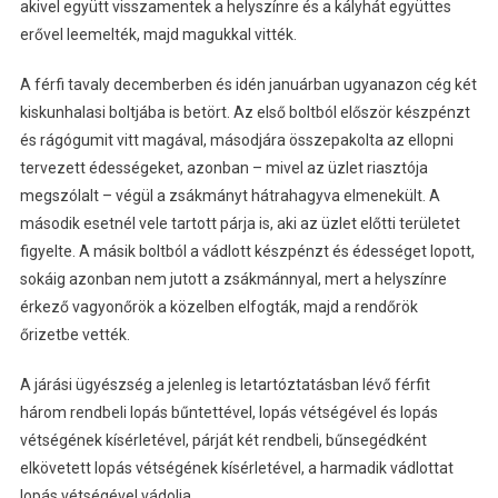
akivel együtt visszamentek a helyszínre és a kályhát együttes
erővel leemelték, majd magukkal vitték.
A férfi tavaly decemberben és idén januárban ugyanazon cég két
kiskunhalasi boltjába is betört. Az első boltból először készpénzt
és rágógumit vitt magával, másodjára összepakolta az ellopni
tervezett édességeket, azonban – mivel az üzlet riasztója
megszólalt – végül a zsákmányt hátrahagyva elmenekült. A
második esetnél vele tartott párja is, aki az üzlet előtti területet
figyelte. A másik boltból a vádlott készpénzt és édességet lopott,
sokáig azonban nem jutott a zsákmánnyal, mert a helyszínre
érkező vagyonőrök a közelben elfogták, majd a rendőrök
őrizetbe vették.
A járási ügyészség a jelenleg is letartóztatásban lévő férfit
három rendbeli lopás bűntettével, lopás vétségével és lopás
vétségének kísérletével, párját két rendbeli, bűnsegédként
elkövetett lopás vétségének kísérletével, a harmadik vádlottat
lopás vétségével vádolja.