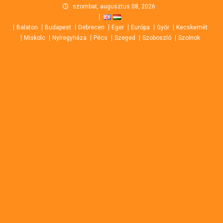
Skip
szombat, augusztus 08, 2026
to
Balaton
Budapest
Debrecen
Eger
Európa
Győr
Kecskemét
content
Miskolc
Nyíregyháza
Pécs
Szeged
Szoboszló
Szolnok