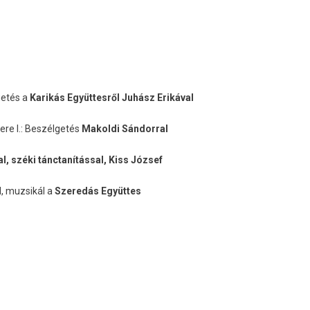
etés a
Karikás Együttesről
Juhász Erikával
re I.: Beszélgetés
Makoldi Sándorral
 széki tánctanítással, Kiss József
l, muzsikál a
Szeredás Együttes