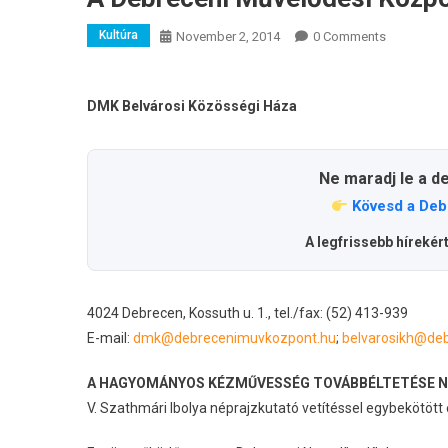
Kultúra
November 2, 2014
0 Comments
DMK Belvárosi Közösségi Háza
Ne maradj le a d
Kövesd a Deb
A legfrissebb hírekér
4024 Debrecen, Kossuth u. 1., tel./fax: (52) 413-939
E-mail:
dmk@debrecenimuvkozpont.hu
;
belvarosikh@de
A HAGYOMÁNYOS KÉZMŰVESSÉG TOVÁBBÉLTETÉSE 
V. Szathmári Ibolya néprajzkutató vetítéssel egybekötött