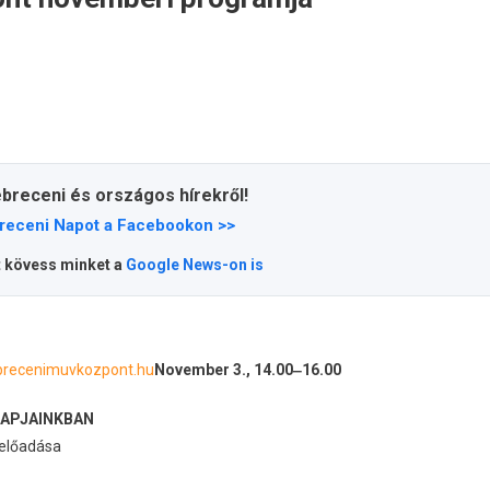
ebreceni és országos hírekről!
receni Napot a Facebookon >>
t kövess minket a
Google News-on is
brecenimuvkozpont.hu
November 3., 14.00‒16.00
NAPJAINKBAN
 előadása