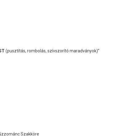
OST
(pusztítás, rombolás, szívszorító maradványok)”
Tűzzománc Szakköre