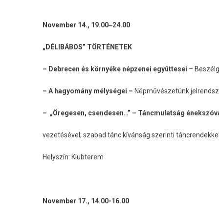
November 14., 19.00‒24.00
„DÉLIBÁBOS” TÖRTÉNETEK
– Debrecen és környéke népzenei együttesei
– Beszélg
– A hagyomány mélységei –
Népművészetünk jelrendsze
– „Öregesen, csendesen…” – Táncmulatság énekszóval,
vezetésével; szabad tánc kívánság szerinti táncrendekke
Helyszín: Klubterem
November 17., 14.00-16.00