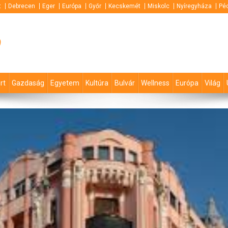
t
Debrecen
Eger
Európa
Győr
Kecskemét
Miskolc
Nyíregyháza
Pé
p
rt
Gazdaság
Egyetem
Kultúra
Bulvár
Wellness
Európa
Világ