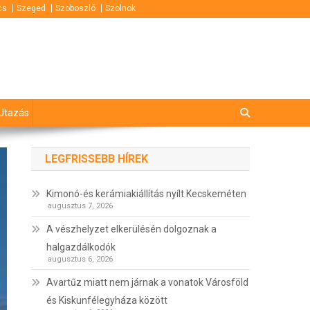
cs
Szeged
Szoboszló
Szolnok
Utazás
LEGFRISSEBB HÍREK
Kimonó-és kerámiakiállítás nyílt Kecskeméten
augusztus 7, 2026
A vészhelyzet elkerülésén dolgoznak a
halgazdálkodók
augusztus 6, 2026
Avartűz miatt nem járnak a vonatok Városföld
és Kiskunfélegyháza között