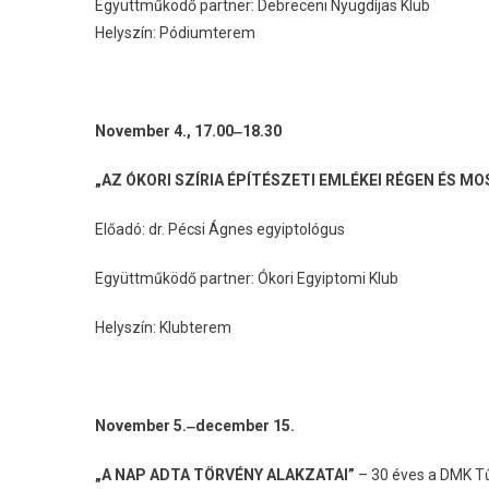
Együttműködő partner: Debreceni Nyugdíjas Klub
Helyszín: Pódiumterem
November 4., 17.00‒18.30
„AZ ÓKORI SZÍRIA ÉPÍTÉSZETI EMLÉKEI RÉGEN ÉS M
Előadó: dr. Pécsi Ágnes egyiptológus
Együttműködő partner: Ókori Egyiptomi Klub
Helyszín: Klubterem
November 5.‒december 15.
„A NAP ADTA TÖRVÉNY ALAKZATAI”
– 30 éves a DMK 