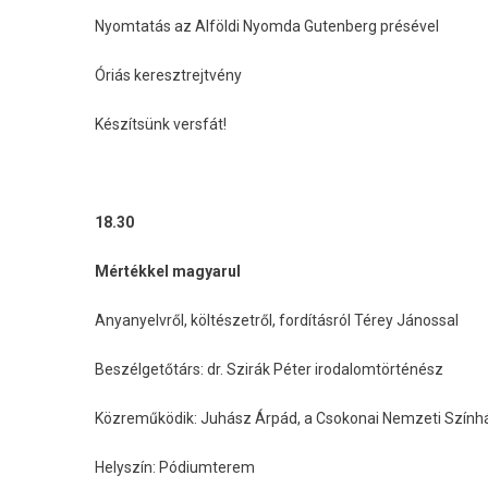
Nyomtatás az Alföldi Nyomda Gutenberg présével
Óriás keresztrejtvény
Készítsünk versfát!
18.30
Mértékkel magyarul
Anyanyelvről, költészetről, fordításról Térey Jánossal
Beszélgetőtárs: dr. Szirák Péter irodalomtörténész
Közreműködik: Juhász Árpád, a Csokonai Nemzeti Szín
Helyszín: Pódiumterem