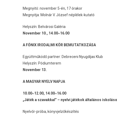
Megnyitó: november 5-én, 17 órakor
Megnyitja: Molnár V. József néplélek-kutató
Helyszín: Belvárosi Galéria
November 10., 14.00‒16.00
A FŐNIX IRODALMI KÖR BEMUTATKOZÁSA
Együttműködő partner: Debreceni Nyugdíjas Klub
Helyszín: Pódiumterem
November 13.
A MAGYAR NYELV NAPJA
10.00‒12.00, 14.00‒16.00
„
Játék a szavakkal” – nyelvi játékok általános iskolás
Nyelvőr-próba, könyvjelzőkészítés