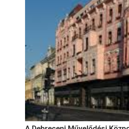
A Debreceni Művelődési Közp