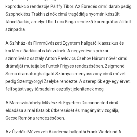
koprodukció rendezője Pálffy Tibor. Az Ébredés című darab pedig
Szophoklész Trakhiszi nők című tragédiája nyomán készült
táncelőadás, amelyet Kis-Luca Kinga rendező-koreográfus állított
színpadra.
A Színház- és Filmművészeti Egyetem hallgatói klasszikus és
kortárs előadással is készülnek. A negyedéves prózai
színművész osztály Anton Pavlovics Csehov Három nővér című
drámáját mutatja be Funtek Frigyes rendezésében. Zsigmond
Soma dramaturghallgató Szárnyas menyasszony című művét
pedig Szentgyörgyi Zselyke rendezte. A szereplők egy-egy érvet,
felfogást vagy társadalmi osztályt jelenítenek meg.
A Marosvásárhelyi Művészeti Egyetem Disconnected című
előadása a mai fiatalok útkeresését és magányát vizsgálja,
Gecse Ramóna rendezésében.
Az Újvidéki Művészeti Akadémia hallgatói Frank Wedekind A