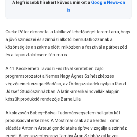
A legfrissebb hírekért kövess minket a
Google News-on
is
Cseke Péter elmondta: a találkozó lehetőséget teremt arra, hogy
a jövő színészei és színházi alkotói bemutatkozzanak a
közönség és a szakma előtt, miközben a fesztivál a párbeszéd
és a tapasztalatcsere fóruma is.
A 41. Kecskeméti Tavaszi Fesztivál keretében zajló
programsorozatot a Nemes Nagy Ágnes Színészképzés
végzőseinek vizsgaelőadása, az Ördögszakadék nyitja a Ruszt
József Stúdiószínházban. A latin-amerikai novellák alapján
készült produkció rendezője Barna Lilla.
A kolozsvári Babeş–Bolyai Tudományegyetem hallgatói két
produkcióval érkeznek. A Most már csak az a kérdés… című
előadás Antonin Artaud gondolataira építve vizsgálja a színház
erejét. A sepsiszentgyörgyi Tamási Áron Színházzal közös