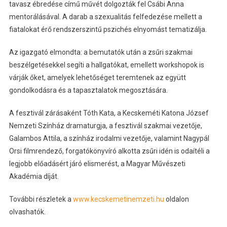
tavasz ébredése című művét dolgozták fel Csábi Anna
mentorálásával. A darab a szexualitás felfedezése mellett a
fiatalokat érő rendszerszintű pszichés elnyomást tematizálja.
Az igazgató elmondta: a bemutatók után a zsűri szakmai
beszélgetésekkel segíti a hallgatókat, emellett workshopok is
várják őket, amelyek lehetőséget teremtenek az együtt
gondolkodásra és a tapasztalatok megosztására.
A fesztivál zárásaként Tóth Kata, a Kecskeméti Katona József
Nemzeti Színház dramaturgja, a fesztivál szakmai vezetője,
Galambos Attila, a színház irodalmi vezetője, valamint Nagypál
Orsi filmrendező, forgatókönyvíró alkotta zsűri idén is odaítéli a
legjobb előadásért járó elismerést, a Magyar Művészeti
Akadémia díját.
További részletek a
www.kecskemetinemzeti.hu
oldalon
olvashatók.