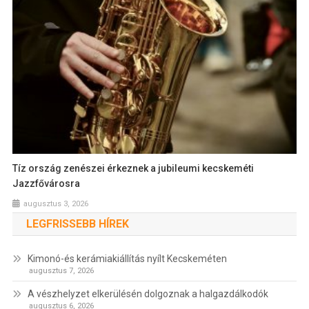
Tíz ország zenészei érkeznek a jubileumi kecskeméti
Jazzfővárosra
augusztus 3, 2026
LEGFRISSEBB HÍREK
Kimonó-és kerámiakiállítás nyílt Kecskeméten
augusztus 7, 2026
A vészhelyzet elkerülésén dolgoznak a halgazdálkodók
augusztus 6, 2026