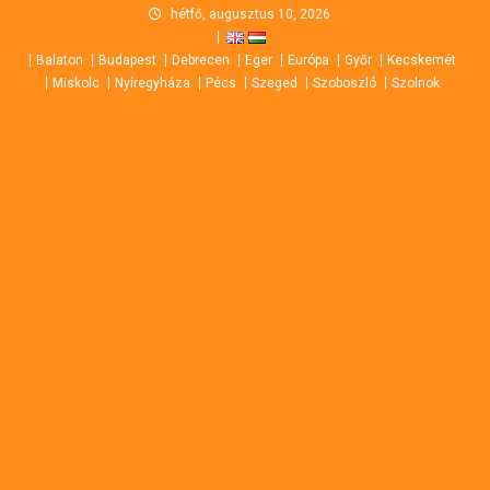
Skip
hétfő, augusztus 10, 2026
to
Balaton
Budapest
Debrecen
Eger
Európa
Győr
Kecskemét
content
Miskolc
Nyíregyháza
Pécs
Szeged
Szoboszló
Szolnok