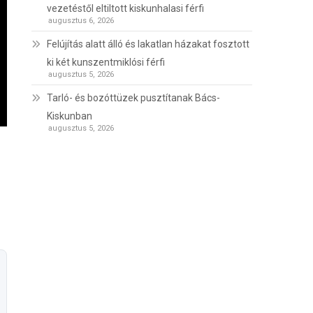
vezetéstől eltiltott kiskunhalasi férfi
augusztus 6, 2026
Felújítás alatt álló és lakatlan házakat fosztott
ki két kunszentmiklósi férfi
augusztus 5, 2026
Tarló- és bozóttüzek pusztítanak Bács-
Kiskunban
augusztus 5, 2026