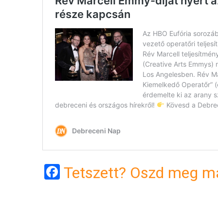
Facebook
Tetszett? Oszd meg má