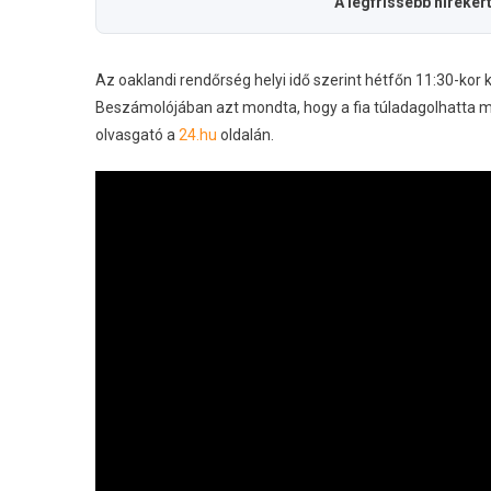
A legfrissebb hírekér
Az oaklandi rendőrség helyi idő szerint hétfőn 11:30-ko
Beszámolójában azt mondta, hogy a fia túladagolhatta m
olvasgató a
24.hu
oldalán.