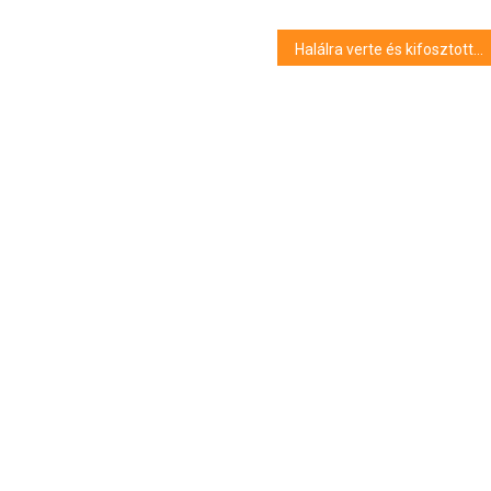
Halálra verte és kifosztotta alkalmi férfi partnerét