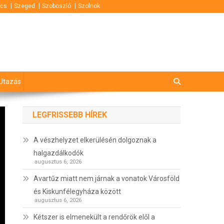
cs
Szeged
Szoboszló
Szolnok
Utazás
LEGFRISSEBB HÍREK
A vészhelyzet elkerülésén dolgoznak a
halgazdálkodók
augusztus 6, 2026
Avartűz miatt nem járnak a vonatok Városföld
és Kiskunfélegyháza között
augusztus 6, 2026
Kétszer is elmenekült a rendőrök elől a