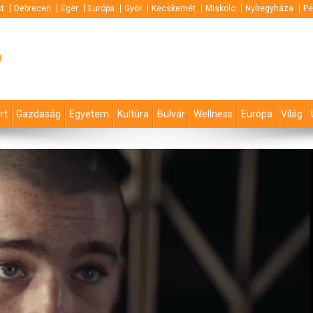
t
Debrecen
Eger
Európa
Győr
Kecskemét
Miskolc
Nyíregyháza
Pé
p
rt
Gazdaság
Egyetem
Kultúra
Bulvár
Wellness
Európa
Világ