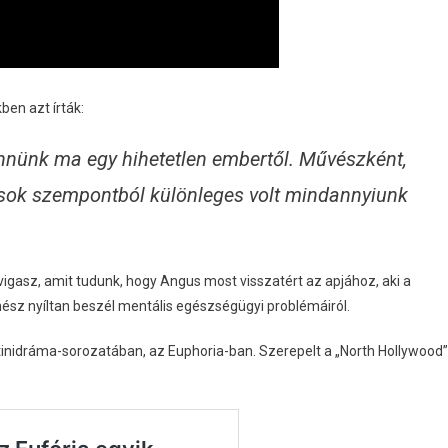
ben azt írták:
ennünk ma egy hihetetlen embertől. Művészként,
s sok szempontból különleges volt mindannyiunk
vigasz, amit tudunk, hogy Angus most visszatért az apjához, aki a
zínész nyíltan beszél mentális egészségügyi problémáiról.
inidráma-sorozatában, az Euphoria-ban. Szerepelt a „North Hollywood”