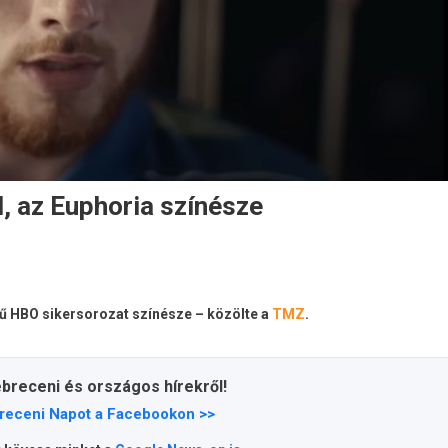
, az Euphoria színésze
mű HBO sikersorozat színésze – közölte a
TMZ
.
ebreceni és országos hírekről!
receni Napot a Facebookon >>