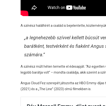
A színész halálhírét a család is bejelentette, közleményük
„a legnehezebb szívvel kellett búcsút v
barátként, testvérként és fiaként Angu
számára.”
A színész múlt héten temette el édesapját. “Az egyetlen 
legjobb barátja volt” – mondta családja, akik szerint a s
Angus Cloud Fez szerepét játszotta az HBO Emmy-díjas t
(2021) és a „The Line” (2023) című filmekben is.