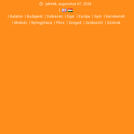
Skip
péntek, augusztus 07, 2026
to
Balaton
Budapest
Debrecen
Eger
Európa
Győr
Kecskemét
content
Miskolc
Nyíregyháza
Pécs
Szeged
Szoboszló
Szolnok