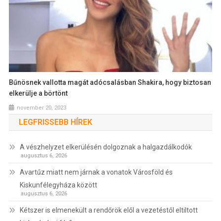
Bűnösnek vallotta magát adócsalásban Shakira, hogy biztosan
elkerülje a börtönt
november 20, 2023
LEGFRISSEBB HÍREK
A vészhelyzet elkerülésén dolgoznak a halgazdálkodók
augusztus 6, 2026
Avartűz miatt nem járnak a vonatok Városföld és
Kiskunfélegyháza között
augusztus 6, 2026
Kétszer is elmenekült a rendőrök elől a vezetéstől eltiltott