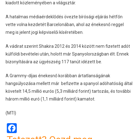
kiadott közleményében a világsztár.
A hatalmas médiaérdeklődés övezte bírósági eljárás hétfőn
vette volna kezdetét Barcelonában, ahol az énekesnő reggel
meg is jelent jogi képviselői kíséretében.
A vádirat szerint Shakira 2012 és 2014 között nem fizetett adót
külföldi bevételei után, holott már Spanyolországban élt. Ennek
bizonyítására az ügyészség 117 tanút idézett be.
A Grammy-díjas énekesnő korábban ártatlanságának
hangsúlyozása mellett már befizette a spanyol adóhatóság által
követelt 14,5 millió eurós (5,3 milliárd forint) tartozás, és további
három millió euró (1,1 milliárd forint) kamatot.
(MTI)
Facebook