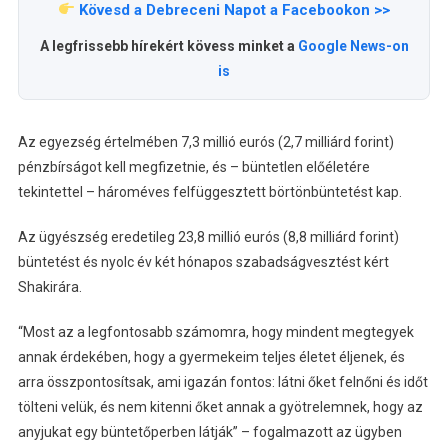
Kövesd a Debreceni Napot a Facebookon >>
A legfrissebb hírekért kövess minket a
Google News-on
is
Az egyezség értelmében 7,3 millió eurós (2,7 milliárd forint)
pénzbírságot kell megfizetnie, és – büntetlen előéletére
tekintettel – hároméves felfüggesztett börtönbüntetést kap.
Az ügyészség eredetileg 23,8 millió eurós (8,8 milliárd forint)
büntetést és nyolc év két hónapos szabadságvesztést kért
Shakirára.
“Most az a legfontosabb számomra, hogy mindent megtegyek
annak érdekében, hogy a gyermekeim teljes életet éljenek, és
arra összpontosítsak, ami igazán fontos: látni őket felnőni és időt
tölteni velük, és nem kitenni őket annak a gyötrelemnek, hogy az
anyjukat egy büntetőperben látják” – fogalmazott az ügyben