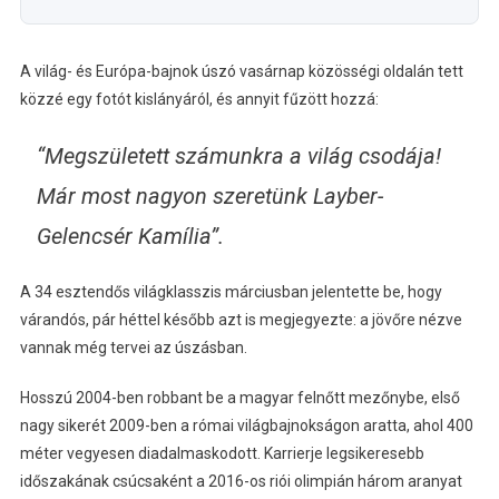
A világ- és Európa-bajnok úszó vasárnap közösségi oldalán tett
közzé egy fotót kislányáról, és annyit fűzött hozzá:
“Megszületett számunkra a világ csodája!
Már most nagyon szeretünk Layber-
Gelencsér Kamília”.
A 34 esztendős világklasszis márciusban jelentette be, hogy
várandós, pár héttel később azt is megjegyezte: a jövőre nézve
vannak még tervei az úszásban.
Hosszú 2004-ben robbant be a magyar felnőtt mezőnybe, első
nagy sikerét 2009-ben a római világbajnokságon aratta, ahol 400
méter vegyesen diadalmaskodott. Karrierje legsikeresebb
időszakának csúcsaként a 2016-os riói olimpián három aranyat