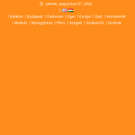
Skip
péntek, augusztus 07, 2026
to
Balaton
Budapest
Debrecen
Eger
Európa
Győr
Kecskemét
content
Miskolc
Nyíregyháza
Pécs
Szeged
Szoboszló
Szolnok