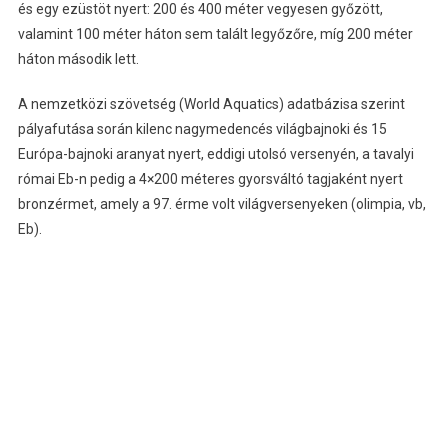
és egy ezüstöt nyert: 200 és 400 méter vegyesen győzött,
valamint 100 méter háton sem talált legyőzőre, míg 200 méter
háton második lett.
A nemzetközi szövetség (World Aquatics) adatbázisa szerint
pályafutása során kilenc nagymedencés világbajnoki és 15
Európa-bajnoki aranyat nyert, eddigi utolsó versenyén, a tavalyi
római Eb-n pedig a 4×200 méteres gyorsváltó tagjaként nyert
bronzérmet, amely a 97. érme volt világversenyeken (olimpia, vb,
Eb).