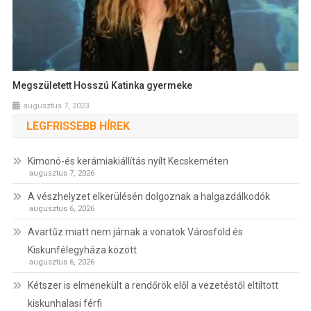
Megszületett Hosszú Katinka gyermeke
augusztus 7, 2023
LEGFRISSEBB HÍREK
Kimonó-és kerámiakiállítás nyílt Kecskeméten
augusztus 7, 2026
A vészhelyzet elkerülésén dolgoznak a halgazdálkodók
augusztus 6, 2026
Avartűz miatt nem járnak a vonatok Városföld és
Kiskunfélegyháza között
augusztus 6, 2026
Kétszer is elmenekült a rendőrök elől a vezetéstől eltiltott
kiskunhalasi férfi