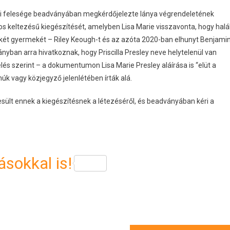
jdani felesége beadványában megkérdőjelezte lánya végrendeletének
 keltezésű kiegészítését, amelyben Lisa Marie visszavonta, hogy halá
 két gyermekét – Riley Keough-t és az azóta 2020-ban elhunyt Benjami
an arra hivatkoznak, hogy Priscilla Presley neve helytelenül van
lés szerint – a dokumentumon Lisa Marie Presley aláírása is “elüt a
k vagy közjegyző jelenlétében írták alá.
értesült ennek a kiegészítésnek a létezéséről, és beadványában kéri a
sokkal is!