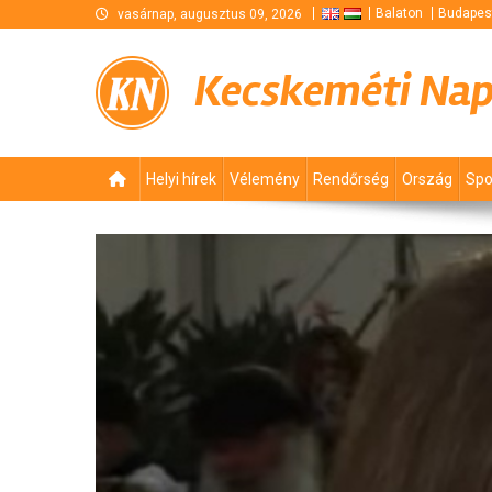
Skip
Balaton
Budapes
vasárnap, augusztus 09, 2026
to
content
Kecskeméti Na
Helyi hírek
Vélemény
Rendőrség
Ország
Spo