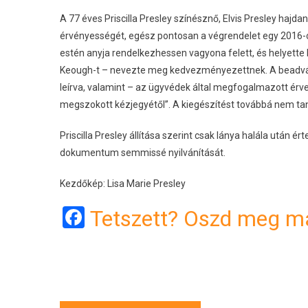
A 77 éves Priscilla Presley színésznő, Elvis Presley ha
érvényességét, egész pontosan a végrendelet egy 2016-os
estén anyja rendelkezhessen vagyona felett, és helyette
Keough-t – nevezte meg kedvezményezettnek. A beadványb
leírva, valamint – az ügyvédek által megfogalmazott érve
megszokott kézjegyétől”. A kiegészítést továbbá nem tanú
Priscilla Presley állítása szerint csak lánya halála után 
dokumentum semmissé nyilvánítását.
Kezdőkép: Lisa Marie Presley
Facebook
Tetszett? Oszd meg má