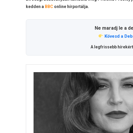
kedden a
BBC
online hírportálja.
Ne maradj le a d
Kövesd a Deb
A legfrissebb hírekér