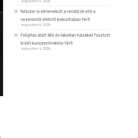
augusztus 6, 2026
Kétszer is elmenekült a rendőrök elől a
vezetéstől eltiltott kiskunhalasi férfi
augusztus 6, 2026
Felújítás alatt álló és lakatlan házakat fosztott
ki két kunszentmiklósi férfi
augusztus 5, 2026
a