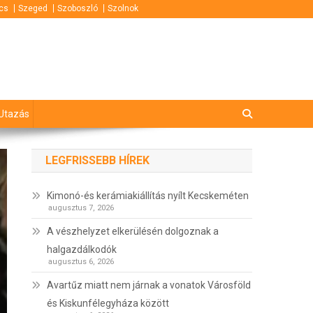
cs
Szeged
Szoboszló
Szolnok
Utazás
LEGFRISSEBB HÍREK
Kimonó-és kerámiakiállítás nyílt Kecskeméten
augusztus 7, 2026
A vészhelyzet elkerülésén dolgoznak a
halgazdálkodók
augusztus 6, 2026
Avartűz miatt nem járnak a vonatok Városföld
és Kiskunfélegyháza között