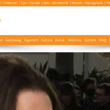
t
Debrecen
Eger
Európa
Győr
Kecskemét
Miskolc
Nyíregyháza
Pé
p
rt
Gazdaság
Egyetem
Kultúra
Bulvár
Wellness
Európa
Világ