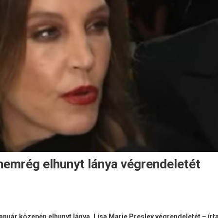
nemrég elhunyt lánya végrendeletét
nuár közepén elhunyt lánya, Lisa Marie Presley végrendeletét – írt