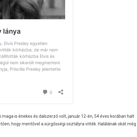
i maga is énekes és dalszerző volt, január 12-én, 54 éves korában halt
ően, hogy mentővel a sürgősségi osztályra vitték. Halálának okát még