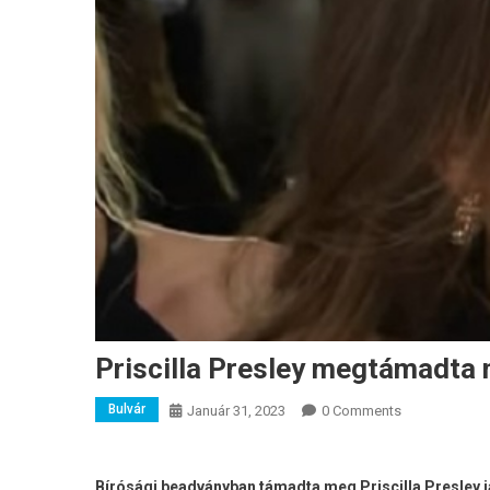
Priscilla Presley megtámadta 
Bulvár
Január 31, 2023
0 Comments
Bírósági beadványban támadta meg Priscilla Presley ja