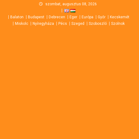
Skip
szombat, augusztus 08, 2026
to
Balaton
Budapest
Debrecen
Eger
Európa
Győr
Kecskemét
content
Miskolc
Nyíregyháza
Pécs
Szeged
Szoboszló
Szolnok