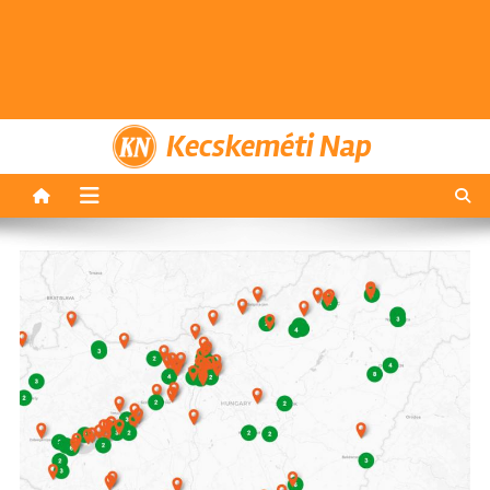
Kecskeméti Nap