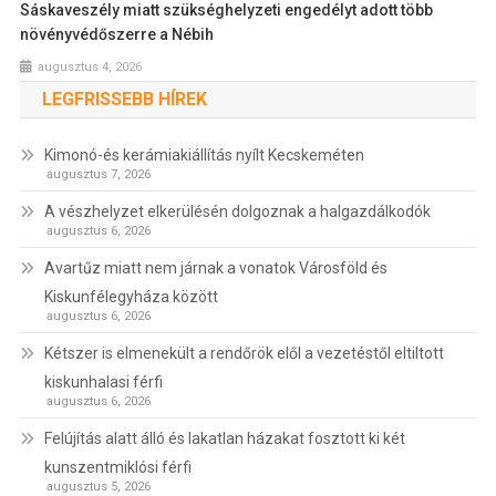
Sáskaveszély miatt szükséghelyzeti engedélyt adott több
növényvédőszerre a Nébih
augusztus 4, 2026
LEGFRISSEBB HÍREK
Kimonó-és kerámiakiállítás nyílt Kecskeméten
augusztus 7, 2026
A vészhelyzet elkerülésén dolgoznak a halgazdálkodók
augusztus 6, 2026
Avartűz miatt nem járnak a vonatok Városföld és
Kiskunfélegyháza között
augusztus 6, 2026
Kétszer is elmenekült a rendőrök elől a vezetéstől eltiltott
kiskunhalasi férfi
augusztus 6, 2026
Felújítás alatt álló és lakatlan házakat fosztott ki két
kunszentmiklósi férfi
augusztus 5, 2026