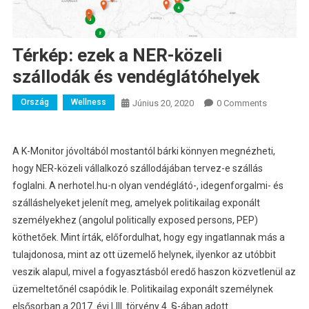
Térkép: ezek a NER-közeli
szállodák és vendéglátóhelyek
Ország
Wellness
Június 20, 2020
0 Comments
A K-Monitor jóvoltából mostantól bárki könnyen megnézheti,
hogy NER-közeli vállalkozó szállodájában tervez-e szállás
foglalni.
A nerhotel.hu-n olyan vendéglátó-, idegenforgalmi- és
szálláshelyeket jelenít meg, amelyek politikailag exponált
személyekhez (angolul politically exposed persons, PEP)
köthetőek. Mint írták, előfordulhat, hogy egy ingatlannak más a
tulajdonosa, mint az ott üzemelő helynek, ilyenkor az utóbbit
veszik alapul, mivel a fogyasztásból eredő haszon közvetlenül az
üzemeltetőnél csapódik le. Politikailag exponált személynek
elsősorban a 2017. évi LIII. törvény 4. §-ában adott