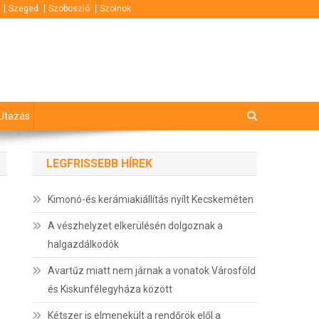
Szeged
Szoboszló
Szolnok
Utazás
LEGFRISSEBB HÍREK
Kimonó-és kerámiakiállítás nyílt Kecskeméten
A vészhelyzet elkerülésén dolgoznak a
halgazdálkodók
Avartűz miatt nem járnak a vonatok Városföld
és Kiskunfélegyháza között
Kétszer is elmenekült a rendőrök elől a