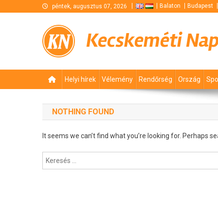
Skip
Balaton
Budapest
péntek, augusztus 07, 2026
to
content
Kecskeméti Na
Helyi hírek
Vélemény
Rendőrség
Ország
Spo
NOTHING FOUND
It seems we can’t find what you’re looking for. Perhaps se
Keresés: