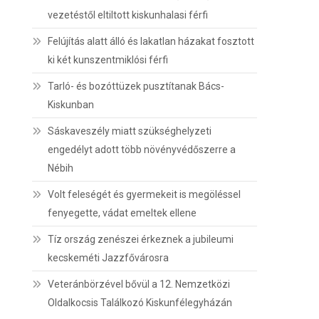
vezetéstől eltiltott kiskunhalasi férfi
Felújítás alatt álló és lakatlan házakat fosztott
ki két kunszentmiklósi férfi
Tarló- és bozóttüzek pusztítanak Bács-
Kiskunban
Sáskaveszély miatt szükséghelyzeti
engedélyt adott több növényvédőszerre a
Nébih
Volt feleségét és gyermekeit is megöléssel
fenyegette, vádat emeltek ellene
Tíz ország zenészei érkeznek a jubileumi
kecskeméti Jazzfővárosra
Veteránbörzével bővül a 12. Nemzetközi
Oldalkocsis Találkozó Kiskunfélegyházán