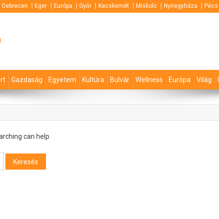
Debrecen
Eger
Európa
Győr
Kecskemét
Miskolc
Nyíregyháza
Pécs
p
rt
Gazdaság
Egyetem
Kultúra
Bulvár
Wellness
Európa
Világ
arching can help.