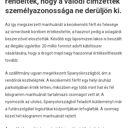
rendelték, hogy a valódi címzettek
személyazonossága ne derüljön ki.
Az így megszerzett marihuánát a kecskeméti férfi és felesége
az ismerőseik körében értékesítette, a hasznot pedig a sióagárdi
beszerzővel elosztották. Később egy lajosmizsei lakos is beszállt
az illegális ügyletbe: 20 millió forintot adott kábítószer
vásárlására, hogy a drogot majd nagy haszonnal értékesíthessék
tovább.
A szállítmány ugyan megérkezett Spanyolországból, ám a
rendőrök közbeléptek. A kecskeméti férfit egy helyi áruház
parkolójában érték tetten, miközben egy több mint hat és fél
kilogramm marihuánát tartalmazó csomagot vett át. A
nyomozók az utolsó, Spanyolországból feladott küldeményt már
a futárszolgálat logisztikai központjában lefoglalták. A csomag
közel hét kilogramm marihuánát rejtett.