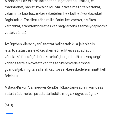
A rendőrök az eljárás során több ingatlant átkutattak, és
marihuánát, hasist, kokaint, MDMA-t tartalmazó tablettákat,
valamint a kábítószer-kereskedelemhez köthető eszközöket
foglaltak le. Emellett több millió forint készpénzt, értékes
karórákat, aranytömböket és két nagy értékű személygépkocsit
vettek zár alá.
Az ügyben kilenc gyanúsítottat hallgattak ki. A jelenleg is
letartóztatásban lévő kecskeméti férfit és szabadlábon
védekező feleségét bűnszövetségben, jelentős mennyiségű
kábítószerre elkövetett kábítószer-kereskedelemmel
gyanúsítják, míg társaiknak kábítószer-kereskedelem miatt kell
felelniük.
A Bács-Kiskun Vármegyei Rendőr-főkapitányság a nyomozás
iratait vádemelési javaslattal küldte meg az ügyészségnek.
(MTI)