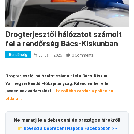
Drogterjesztői hálózatot számolt
fel a rendőrség Bács-Kiskunban
Rendőrség
Július 1, 2026
0 Comments
Drogterjesztői hálózatot számolt fel a Bács-Kiskun
Vármegyei Rendőr-főkapitányság. Kilenc ember ellen
javasolnak vádemelést –
közölték szerdán a police.hu
oldalon.
Ne maradj le a debreceni és országos hírekről!
Kövesd a Debreceni Napot a Facebookon >>