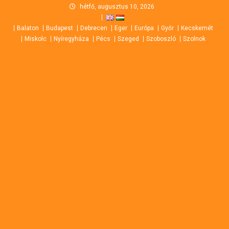
Skip
hétfő, augusztus 10, 2026
to
Balaton
Budapest
Debrecen
Eger
Európa
Győr
Kecskemét
content
Miskolc
Nyíregyháza
Pécs
Szeged
Szoboszló
Szolnok