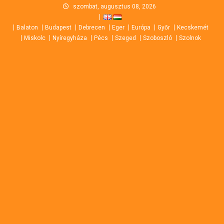
Skip
szombat, augusztus 08, 2026
to
Balaton
Budapest
Debrecen
Eger
Európa
Győr
Kecskemét
content
Miskolc
Nyíregyháza
Pécs
Szeged
Szoboszló
Szolnok