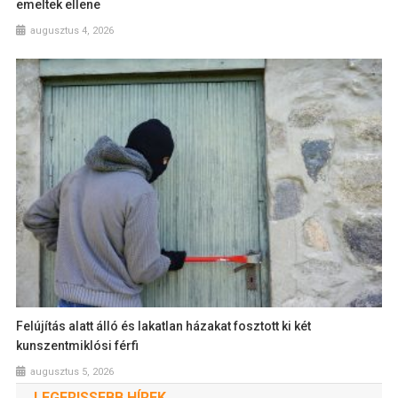
emeltek ellene
augusztus 4, 2026
Felújítás alatt álló és lakatlan házakat fosztott ki két
kunszentmiklósi férfi
augusztus 5, 2026
LEGFRISSEBB HÍREK