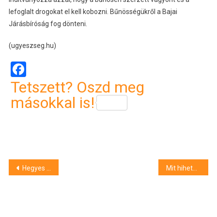
lefoglalt drogokat el kell kobozni. Bűnösségükről a Bajai
Járásbíróság fog dönteni.
(ugyeszseg.hu)
Facebook
Tetszett? Oszd meg
másokkal is!
Bejegyzés
Hegyes végű bottal támadt a szociális ügyintézőre egy férfi egy somogyi községi hivatalban, vádat emeltek ellene
Mit hihetett ez a férfi, aki pénztárcát talált egy debreceni áruházban?
navigáció