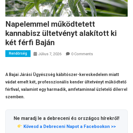
Napelemmel működtetett
kannabisz ültetvényt alakított ki
két férfi Baján
Rendőrség
Július 7, 2026
0 Comments
A Bajai Járási Ügyészség kábítószer-kereskedelem miatt
vádat emelt két, professzionális kender ültetvényt működtető
férfival, valamint egy harmadik, amfetaminnal üzletelő dílerrel
szemben.
Ne maradj le a debreceni és országos hírekről!
Kövesd a Debreceni Napot a Facebookon >>