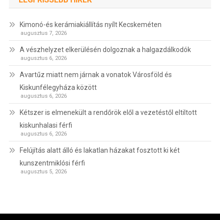
Kimonó-és kerámiakiállítás nyílt Kecskeméten
augusztus 7, 2026
A vészhelyzet elkerülésén dolgoznak a halgazdálkodók
augusztus 6, 2026
Avartűz miatt nem járnak a vonatok Városföld és
Kiskunfélegyháza között
augusztus 6, 2026
Kétszer is elmenekült a rendőrök elől a vezetéstől eltiltott
kiskunhalasi férfi
augusztus 6, 2026
Felújítás alatt álló és lakatlan házakat fosztott ki két
kunszentmiklósi férfi
augusztus 5, 2026