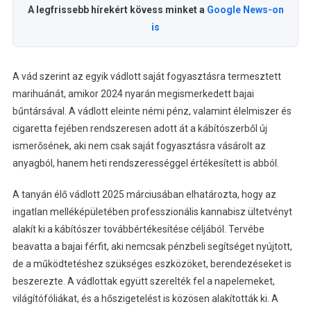
A legfrissebb hírekért kövess minket a
Google News-on
is
A vád szerint az egyik vádlott saját fogyasztásra termesztett
marihuánát, amikor 2024 nyarán megismerkedett bajai
bűntársával. A vádlott eleinte némi pénz, valamint élelmiszer és
cigaretta fejében rendszeresen adott át a kábítószerből új
ismerősének, aki nem csak saját fogyasztásra vásárolt az
anyagból, hanem heti rendszerességgel értékesített is abból.
A tanyán élő vádlott 2025 márciusában elhatározta, hogy az
ingatlan melléképületében professzionális kannabisz ültetvényt
alakít ki a kábítószer továbbértékesítése céljából. Tervébe
beavatta a bajai férfit, aki nemcsak pénzbeli segítséget nyújtott,
de a működtetéshez szükséges eszközöket, berendezéseket is
beszerezte. A vádlottak együtt szerelték fel a napelemeket,
világítófóliákat, és a hőszigetelést is közösen alakították ki. A