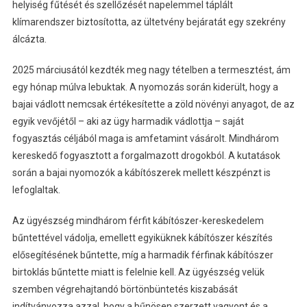
helyiség fűtését és szellőzését napelemmel táplált
klímarendszer biztosította, az ültetvény bejáratát egy szekrény
álcázta.
2025 márciusától kezdték meg nagy tételben a termesztést, ám
egy hónap múlva lebuktak. A nyomozás során kiderült, hogy a
bajai vádlott nemcsak értékesítette a zöld növényi anyagot, de az
egyik vevőjétől – aki az ügy harmadik vádlottja – saját
fogyasztás céljából maga is amfetamint vásárolt. Mindhárom
kereskedő fogyasztott a forgalmazott drogokból. A kutatások
során a bajai nyomozók a kábítószerek mellett készpénzt is
lefoglaltak.
Az ügyészség mindhárom férfit kábítószer-kereskedelem
bűntettével vádolja, emellett egyiküknek kábítószer készítés
elősegítésének bűntette, míg a harmadik férfinak kábítószer
birtoklás bűntette miatt is felelnie kell. Az ügyészség velük
szemben végrehajtandó börtönbüntetés kiszabását
indítványozza azzal, hogy a bűnösen szerzett vagyont és a