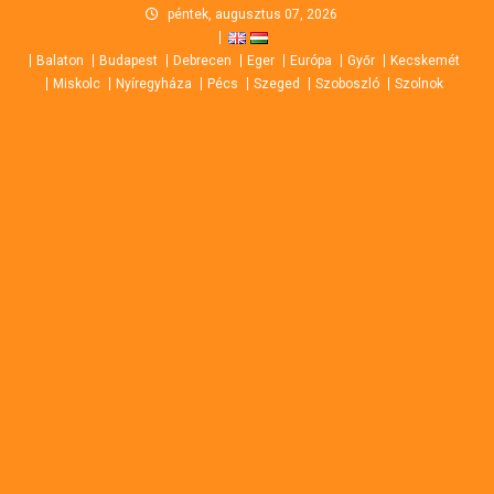
Skip
péntek, augusztus 07, 2026
to
Balaton
Budapest
Debrecen
Eger
Európa
Győr
Kecskemét
content
Miskolc
Nyíregyháza
Pécs
Szeged
Szoboszló
Szolnok