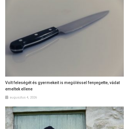
Volt feleségét és gyermekeit is megöléssel fenyegette, vádat
emeltek ellene
augusztus 4, 2026