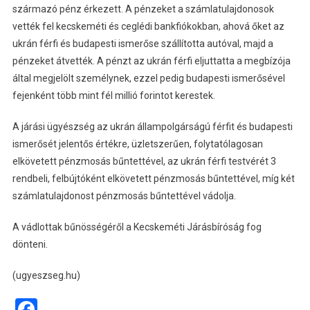
származó pénz érkezett. A pénzeket a számlatulajdonosok
vették fel kecskeméti és ceglédi bankfiókokban, ahová őket az
ukrán férfi és budapesti ismerőse szállította autóval, majd a
pénzeket átvették. A pénzt az ukrán férfi eljuttatta a megbízója
által megjelölt személynek, ezzel pedig budapesti ismerősével
fejenként több mint fél millió forintot kerestek.
A járási ügyészség az ukrán állampolgárságú férfit és budapesti
ismerősét jelentős értékre, üzletszerűen, folytatólagosan
elkövetett pénzmosás bűntettével, az ukrán férfi testvérét 3
rendbeli, felbújtóként elkövetett pénzmosás bűntettével, míg két
számlatulajdonost pénzmosás bűntettével vádolja.
A vádlottak bűnösségéről a Kecskeméti Járásbíróság fog
dönteni.
(ugyeszseg.hu)
Facebook