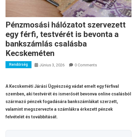
Pénzmosási hálózatot szervezett
egy férfi, testvérét is bevonta a
bankszámlás csalásba
Kecskeméten
Rendőrség
Június 3, 2026
0 Comments
A Kecskeméti Járási Ügyészség vádat emelt egy férfival
szemben, aki testvérét és ismerősét bevonva online csalásból
származó pénzek fogadására bankszámlákat szerzett,
valamint megszervezte a számlákra érkezett pénzek
felvételét és továbbítását.