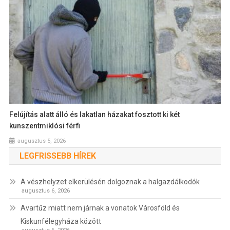
Felújítás alatt álló és lakatlan házakat fosztott ki két
kunszentmiklósi férfi
augusztus 5, 2026
LEGFRISSEBB HÍREK
A vészhelyzet elkerülésén dolgoznak a halgazdálkodók
augusztus 6, 2026
Avartűz miatt nem járnak a vonatok Városföld és
Kiskunfélegyháza között