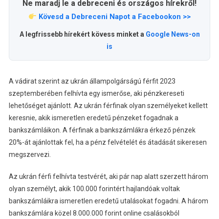
Ne maradj le a debreceni és országos hírekről!
Kövesd a Debreceni Napot a Facebookon >>
A legfrissebb hírekért kövess minket a
Google News-on
is
A vádirat szerint az ukrán állampolgárságú férfit 2023
szeptemberében felhívta egy ismerőse, aki pénzkereseti
lehetőséget ajánlott. Az ukrán férfinak olyan személyeket kellett
keresnie, akik ismeretlen eredetű pénzeket fogadnak a
bankszámláikon. A férfinak a bankszámlákra érkező pénzek
20%-át ajánlottak fel, ha a pénz felvételét és átadását sikeresen
megszervezi.
Az ukrán férfi felhívta testvérét, aki pár nap alatt szerzett három
olyan személyt, akik 100.000 forintért hajlandóak voltak
bankszámláikra ismeretlen eredetű utalásokat fogadni. A három
bankszámlára közel 8.000.000 forint online csalásokból