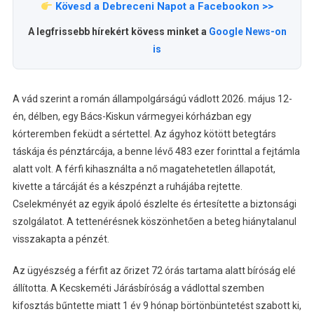
Kövesd a Debreceni Napot a Facebookon >>
A legfrissebb hírekért kövess minket a
Google News-on
is
A vád szerint a román állampolgárságú vádlott 2026. május 12-
én, délben, egy Bács-Kiskun vármegyei kórházban egy
kórteremben feküdt a sértettel. Az ágyhoz kötött betegtárs
táskája és pénztárcája, a benne lévő 483 ezer forinttal a fejtámla
alatt volt. A férfi kihasználta a nő magatehetetlen állapotát,
kivette a tárcáját és a készpénzt a ruhájába rejtette.
Cselekményét az egyik ápoló észlelte és értesítette a biztonsági
szolgálatot. A tettenérésnek köszönhetően a beteg hiánytalanul
visszakapta a pénzét.
Az ügyészség a férfit az őrizet 72 órás tartama alatt bíróság elé
állította. A Kecskeméti Járásbíróság a vádlottal szemben
kifosztás bűntette miatt 1 év 9 hónap börtönbüntetést szabott ki,