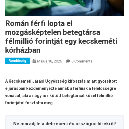
Román férfi lopta el
mozgásképtelen betegtársa
félmillió forintját egy kecskeméti
kórházban
Rendőrség
Május 18, 2026
0 Comments
A Kecskeméti Járási Ügyészség kifosztás miatt gyorsított
eljárásban kezdeményezte annak a férfinak a felelősségre
vonását, aki az ágyhoz kötött betegtársát közel félmillió
forintjától fosztotta meg.
Ne maradj le a debreceni és országos hírekről!