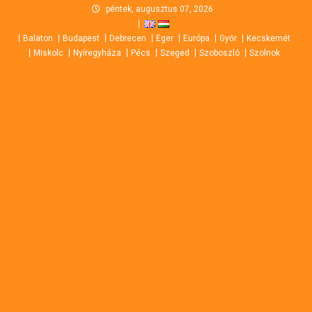
Skip
péntek, augusztus 07, 2026
to
Balaton
Budapest
Debrecen
Eger
Európa
Győr
Kecskemét
content
Miskolc
Nyíregyháza
Pécs
Szeged
Szoboszló
Szolnok