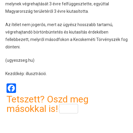
melynek végrehajtását 3 évre felfüggesztette, egyúttal
Magyarország területéről 3 évre kiutasította.
Az ítélet nem jogerős, mert az ügyész hosszabb tartamú,
végrehajtandó börtönbüntetés és kiutasítás érdekében
fellebbezett, melyről másodfokon a Kecskeméti Törvényszék fog
dönteni.
(ugyeszseg.hu)
Kezdőkép: illusztráció.
Facebook
Tetszett? Oszd meg
másokkal is!