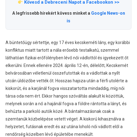
Kövesd a Debreceni Napot a Facebookon >>
A legfrissebb hírekért kövess minket a
Google News-on
is
A büntetőügy sértettje, egy 17 éves kecskeméti lány, egy korábbi
konfliktus miatt tartott a nála erősebb testalkatú, szemmel
láthatóan fizikai erőfölényben lévő női vádlottól és igyekezett őt
elkerülni. Ennek ellenére 2024. április 12-én, délelőtt, Kecskemét
belvárosában véletlenül összefutottak és a vádlottak a nyílt
utcán üldözőbe vették őt. Hosszas hajsza után a férfi utolérte a
kiskorút, és a karjánál fogva visszatartotta mindaddig, míg női
társa oda nem ért. Ekkor hangos szóváltás alakult ki közöttük,
melynek során a nő a hajánál fogva a földre rántotta a lányt, és
behúzta a parkoló autók közé. A bántalmazásnak csak a
szemtanúk közbelépése vetett véget. A kiskorú kihasználva a
helyzetet, futásnak eredt és az utána loholó női vádlott elől a
rendőrség közelben lévő épületébe menekült.