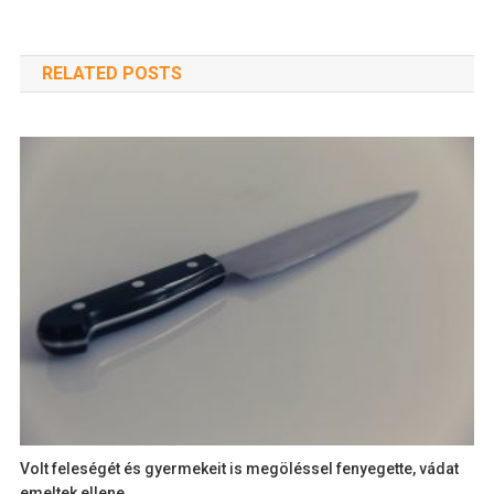
RELATED POSTS
Volt feleségét és gyermekeit is megöléssel fenyegette, vádat
emeltek ellene