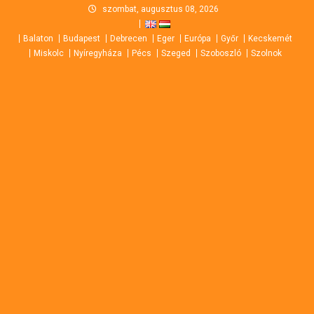
Skip
szombat, augusztus 08, 2026
to
Balaton
Budapest
Debrecen
Eger
Európa
Győr
Kecskemét
content
Miskolc
Nyíregyháza
Pécs
Szeged
Szoboszló
Szolnok