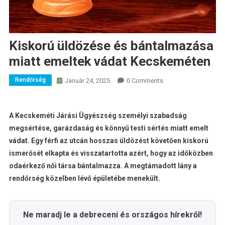
Kiskorú üldözése és bántalmazása
miatt emeltek vádat Kecskeméten
Rendőrség
Január 24, 2025
0 Comments
A Kecskeméti Járási Ügyészség személyi szabadság
megsértése, garázdaság és könnyű testi sértés miatt emelt
vádat. Egy férfi az utcán hosszas üldözést követően kiskorú
ismerősét elkapta és visszatartotta azért, hogy az időközben
odaérkező női társa bántalmazza. A megtámadott lány a
rendőrség közelben lévő épületébe menekült.
Ne maradj le a debreceni és országos hírekről!