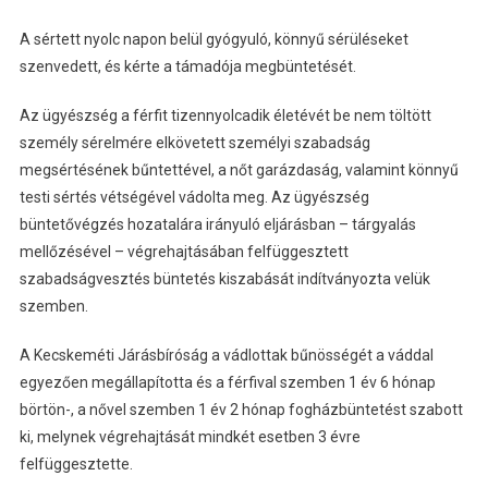
A sértett nyolc napon belül gyógyuló, könnyű sérüléseket
szenvedett, és kérte a támadója megbüntetését.
Az ügyészség a férfit tizennyolcadik életévét be nem töltött
személy sérelmére elkövetett személyi szabadság
megsértésének bűntettével, a nőt garázdaság, valamint könnyű
testi sértés vétségével vádolta meg. Az ügyészség
büntetővégzés hozatalára irányuló eljárásban – tárgyalás
mellőzésével – végrehajtásában felfüggesztett
szabadságvesztés büntetés kiszabását indítványozta velük
szemben.
A Kecskeméti Járásbíróság a vádlottak bűnösségét a váddal
egyezően megállapította és a férfival szemben 1 év 6 hónap
börtön-, a nővel szemben 1 év 2 hónap fogházbüntetést szabott
ki, melynek végrehajtását mindkét esetben 3 évre
felfüggesztette.