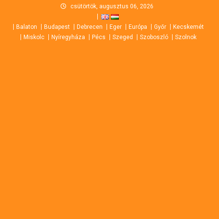
Skip
csütörtök, augusztus 06, 2026
to
Balaton
Budapest
Debrecen
Eger
Európa
Győr
Kecskemét
content
Miskolc
Nyíregyháza
Pécs
Szeged
Szoboszló
Szolnok