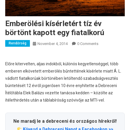
Emberölési kísérletért tíz év
börtönt kapott egy fiatalkorú
Rendőrség
November 4, 2014
0 Comments
Előre kitervelten, aljas indokból, különös kegyetlenséggel, több
emberen elkövetett emberölés bűntettének kísérlete miatt Á. L.
vádlott fiatalkorúak börtönében letöltendő szabadságvesztés
büntetését 12 évről jogerősen 10 évre enyhítette a Debreceni
Ítélőtábla Elek Balázs vezette tanácsa kedden – közölte az
ítélethirdetés után a táblabíróság szóvivője az MTI-vel.
Ne maradj le a debreceni és országos hírekről!
Kövesd a Debreceni Napot a Facebookon >>