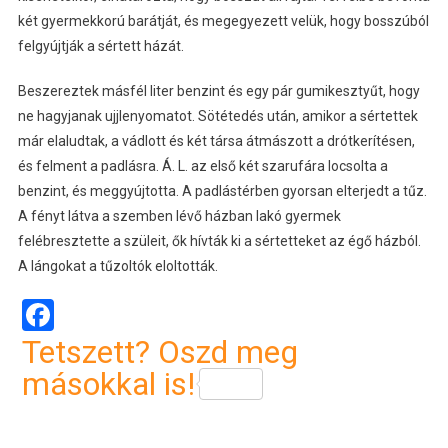
két gyermekkorú barátját, és megegyezett velük, hogy bosszúból
felgyújtják a sértett házát.
Beszereztek másfél liter benzint és egy pár gumikesztyűt, hogy
ne hagyjanak ujjlenyomatot. Sötétedés után, amikor a sértettek
már elaludtak, a vádlott és két társa átmászott a drótkerítésen,
és felment a padlásra. Á. L. az első két szarufára locsolta a
benzint, és meggyújtotta. A padlástérben gyorsan elterjedt a tűz.
A fényt látva a szemben lévő házban lakó gyermek
felébresztette a szüleit, ők hívták ki a sértetteket az égő házból.
A lángokat a tűzoltók eloltották.
Facebook
Tetszett? Oszd meg
másokkal is!