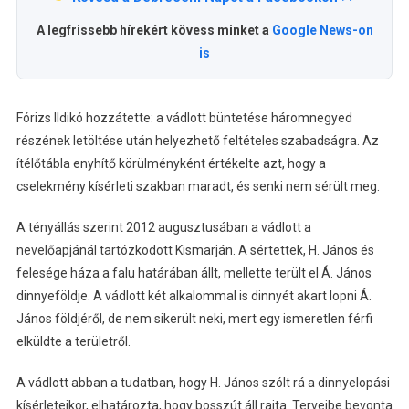
A legfrissebb hírekért kövess minket a
Google News-on
is
Fórizs Ildikó hozzátette: a vádlott büntetése háromnegyed
részének letöltése után helyezhető feltételes szabadságra. Az
ítélőtábla enyhítő körülményként értékelte azt, hogy a
cselekmény kísérleti szakban maradt, és senki nem sérült meg.
A tényállás szerint 2012 augusztusában a vádlott a
nevelőapjánál tartózkodott Kismarján. A sértettek, H. János és
felesége háza a falu határában állt, mellette terült el Á. János
dinnyeföldje. A vádlott két alkalommal is dinnyét akart lopni Á.
János földjéről, de nem sikerült neki, mert egy ismeretlen férfi
elküldte a területről.
A vádlott abban a tudatban, hogy H. János szólt rá a dinnyelopási
kísérleteikor, elhatározta, hogy bosszút áll rajta. Terveibe bevonta