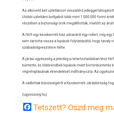
Az elkövető két üzletláncot visszatérő jelleggel látogatot
Utóbbi üzletlánc boltjaiból több mint 1.000.000 forint érté
részében a biztonsági őrök megállították, mielőtt az áru
A férfi egy kecskeméti ház udvaráról egy rollert, míg egy 
sem tartotta vissza a lopások folytatásától, hogy taval
szabadságvesztésre ítélte.
A járási ügyészség a jelenleg is letartóztatásban lévő f
bűntette, és többrendbeli lopások miatt börtönbüntetés
végrehajtásának elrendelését indítványozta. Az ügyészsé
A vádlottak bűnösségéről a Kecskeméti Járásbíróság fog
(ugyeszseg.hu)
Facebook
Tetszett? Oszd meg má