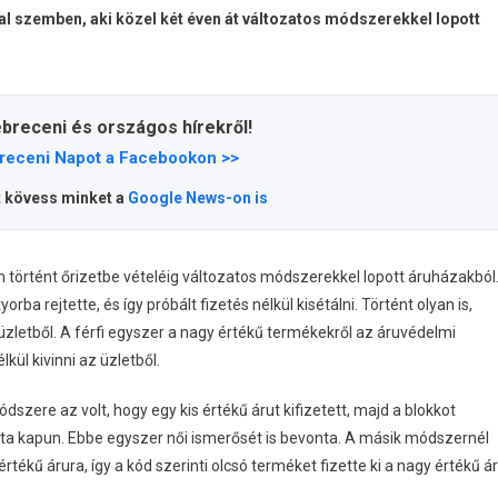
al szemben, aki közel két éven át változatos módszerekkel lopott
ebreceni és országos hírekről!
receni Napot a Facebookon >>
t kövess minket a
Google News-on is
an történt őrizetbe vételéig változatos módszerekkel lopott áruházakból
ba rejtette, és így próbált fizetés nélkül kisétálni. Történt olyan is,
 üzletből. A férfi egyszer a nagy értékű termékekről az áruvédelmi
kül kivinni az üzletből.
ódszere az volt, hogy egy kis értékű árut kifizetett, majd a blokkot
mata kapun. Ebbe egyszer női ismerősét is bevonta. A másik módszernél
rtékű árura, így a kód szerinti olcsó terméket fizette ki a nagy értékű á