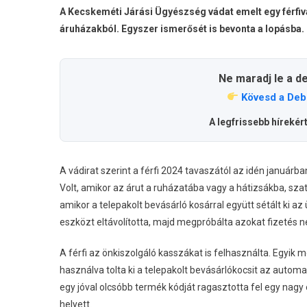
A Kecskeméti Járási Ügyészség vádat emelt egy férfiv
áruházakból. Egyszer ismerősét is bevonta a lopásba.
Ne maradj le a d
Kövesd a Deb
A legfrissebb hírekér
A vádirat szerint a férfi 2024 tavaszától az idén januárb
Volt, amikor az árut a ruházatába vagy a hátizsákba, szatyor
amikor a telepakolt bevásárló kosárral együtt sétált ki az
eszközt eltávolította, majd megpróbálta azokat fizetés nél
A férfi az önkiszolgáló kasszákat is felhasználta. Egyik m
használva tolta ki a telepakolt bevásárlókocsit az auto
egy jóval olcsóbb termék kódját ragasztotta fel egy nagy é
helyett.