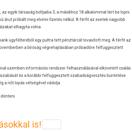
t, az egyik társaság boltjaiba 3, a másikhoz 18 alkalommal tért be lopni.
kű árut próbált meg elvinni fizetés nélkül. A férfit az esetek nagyobb
házakat elhagyta volna.
bank ügyfélteréből egy pultra tett pénztárcát lovasított meg. A férfit az
y novemberben a bíróság végrehajtásában próbaidőre felfüggesztett
érfival szemben információs rendszer felhasználásával elkövetett csalás
 kiszabását és a korábbi felfüggesztett szabadságvesztés büntetése
g a nőt lopás vétségével vádolja.
 dönteni.
sokkal is!