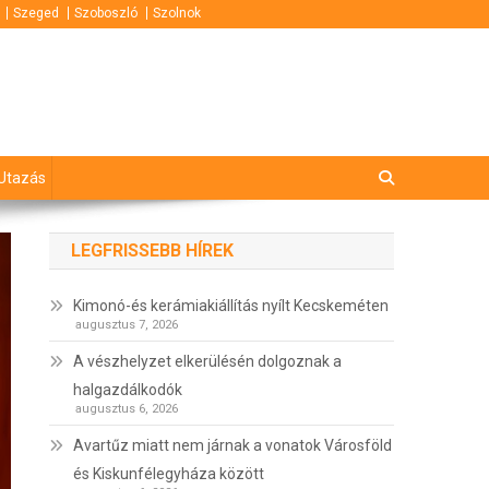
Szeged
Szoboszló
Szolnok
Utazás
LEGFRISSEBB HÍREK
Kimonó-és kerámiakiállítás nyílt Kecskeméten
augusztus 7, 2026
A vészhelyzet elkerülésén dolgoznak a
halgazdálkodók
augusztus 6, 2026
Avartűz miatt nem járnak a vonatok Városföld
és Kiskunfélegyháza között