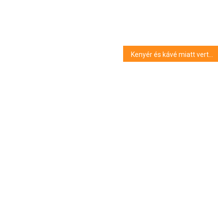
Kenyér és kávé miatt verte halálra rabtársát, vádat emelt a férfi ellen a Győri Fellebbviteli Főügyészség