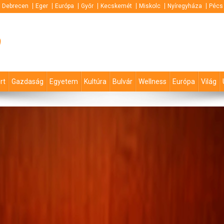
Debrecen
Eger
Európa
Győr
Kecskemét
Miskolc
Nyíregyháza
Pécs
p
rt
Gazdaság
Egyetem
Kultúra
Bulvár
Wellness
Európa
Világ