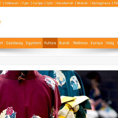
t
Debrecen
Eger
Európa
Győr
Kecskemét
Miskolc
Nyíregyháza
Pé
p
rt
Gazdaság
Egyetem
Kultúra
Bulvár
Wellness
Európa
Világ