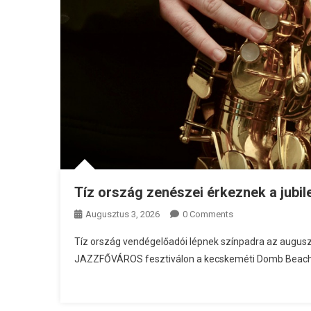
Tíz ország zenészei érkeznek a jubi
Augusztus 3, 2026
0 Comments
Tíz ország vendégelőadói lépnek színpadra az auguszt
JAZZFŐVÁROS fesztiválon a kecskeméti Domb Beach-e