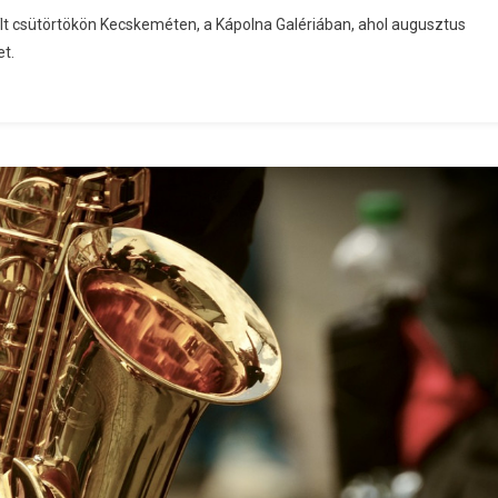
yílt csütörtökön Kecskeméten, a Kápolna Galériában, ahol augusztus
et.