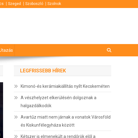
cs
Szeged
Szoboszló
Szolnok
Utazás
LEGFRISSEBB HÍREK
Kimonó-és kerámiakiállítás nyílt Kecskeméten
A vészhelyzet elkerülésén dolgoznak a
halgazdálkodók
Avartűz miatt nem járnak a vonatok Városföld
és Kiskunfélegyháza között
Kétszer is elmenekült a rendőrök elől a