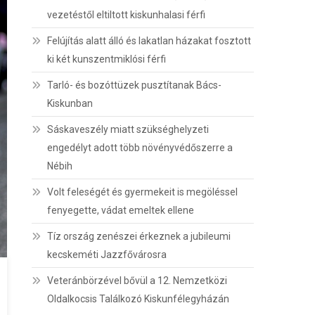
vezetéstől eltiltott kiskunhalasi férfi
Felújítás alatt álló és lakatlan házakat fosztott
ki két kunszentmiklósi férfi
Tarló- és bozóttüzek pusztítanak Bács-
Kiskunban
Sáskaveszély miatt szükséghelyzeti
engedélyt adott több növényvédőszerre a
Nébih
Volt feleségét és gyermekeit is megöléssel
fenyegette, vádat emeltek ellene
Tíz ország zenészei érkeznek a jubileumi
kecskeméti Jazzfővárosra
Veteránbörzével bővül a 12. Nemzetközi
Oldalkocsis Találkozó Kiskunfélegyházán