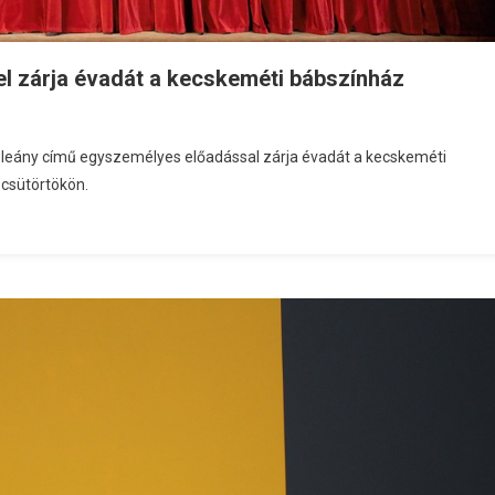
el zárja évadát a kecskeméti bábszínház
rt leány című egyszemélyes előadással zárja évadát a kecskeméti
 csütörtökön.