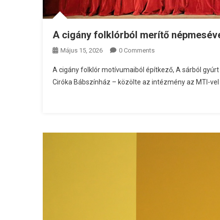
A cigány folklórból merítő népmesév
Május 15, 2026
0 Comments
A cigány folklór motívumaiból építkező, A sárból gyú
Ciróka Bábszínház – közölte az intézmény az MTI-vel