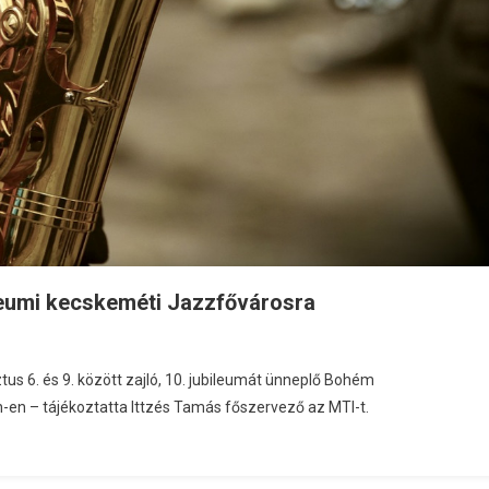
leumi kecskeméti Jazzfővárosra
us 6. és 9. között zajló, 10. jubileumát ünneplő Bohém
n – tájékoztatta Ittzés Tamás főszervező az MTI-t.