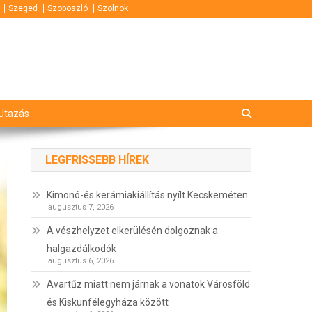
Szeged
Szoboszló
Szolnok
Utazás
LEGFRISSEBB HÍREK
Kimonó-és kerámiakiállítás nyílt Kecskeméten
augusztus 7, 2026
A vészhelyzet elkerülésén dolgoznak a
halgazdálkodók
augusztus 6, 2026
Avartűz miatt nem járnak a vonatok Városföld
és Kiskunfélegyháza között