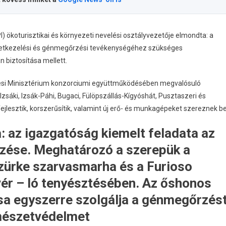
) ökoturisztikai és környezeti nevelési osztályvezetője elmondta: a
rületkezelési és génmegőrzési tevékenységéhez szükséges
an biztosítása mellett.
kedési Minisztérium konzorciumi együttműködésében megvalósuló
sáki, Izsák-Páhi, Bugaci, Fülöpszállás-Kígyóshát, Pusztaszeri és
ejlesztik, korszerűsítik, valamint új erő- és munkagépeket szereznek be
: az igazgatóság kiemelt feladata az
zése. Meghatározó a szerepük a
szürke szarvasmarha és a Furioso
ér – ló tenyésztésében. Az őshonos
ása egyszerre szolgálja a génmegőrzés
rmészetvédelmet