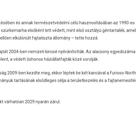
ésében és annak természetvédelmi célú hasznosításában az 1990-es
 a szürkemarha elsőként lett védett, mint első osztályú géntartalék, ame
ellően elkülönült fajtatiszta állomány – tette hozzá.
fajtát 2004-ben nemzeti kincsé nyilvánították. Az alacsony egyedszáma
ent, a védett őshonos háziállatfajták közé sorolják.
ság 2009-ben kezdte meg, ekkor léptek be két kancával a Furioso-North
ányuk tartásának elsődleges célja a területkezelés és a fajtanemesíté
ekt várhatóan 2029 nyarán zárul.