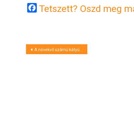
Facebook
Tetszett? Oszd meg má
Bejegyzés
A növekvő számú kátyúra figyelmeztet a biztosítási alkuszok szövetsége
navigáció