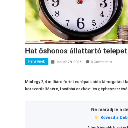
Hat őshonos állattartó telepe
Helyi Hírek
Január 28, 2026
0 Comments
Mintegy 2,4 milliárd forint európai uniós támogatást k
korszerűsítésére, továbbá eszköz- és gépbeszerzésér
Ne maradj le a d
Kövesd a Deb
A legfrissebb hírekér