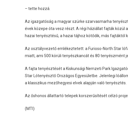
– tette hozzá.
Az igazgatóság a magyar szürke szarvasmarha tenyészt
évek közepe óta vesz részt. A régi háziállat fajták közül
hazai tenyésztésű, a hazai tájhoz kötődik, más fajtáktól k
Az osztályvezető emlékeztetett: a Furioso-North Star ló
miatt, ami 500 körüli tenyészkancát és 80 tenyészmént jel
A fajta tenyésztését a Kiskunsági Nemzeti Park Igazgató
Star Lótenyésztő Országos Egyesületbe. Jelenlegi lóállom
a klasszikus mezőhegyesi elvek alapján való tenyésztés.
Az őshonos állattartó telepek korszerűsítését célzó proj
(MTI)