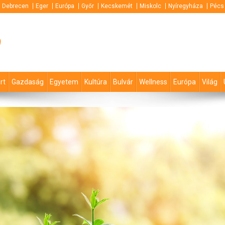
Debrecen
Eger
Európa
Győr
Kecskemét
Miskolc
Nyíregyháza
Pécs
p
rt
Gazdaság
Egyetem
Kultúra
Bulvár
Wellness
Európa
Világ