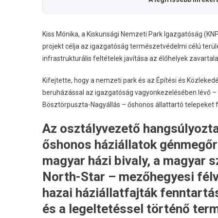
Kiss Mónika, a Kiskunsági Nemzeti Park Igazgatóság (KNPI
projekt célja az igazgatóság természetvédelmi célú te
infrastrukturális feltételek javítása az élőhelyek zavartal
Kifejtette, hogy a nemzeti park és az Építési és Közle
beruházással az igazgatóság vagyonkezelésében lévő – Iz
Bösztörpuszta-Nagyállás – őshonos állattartó telepeket f
Az osztályvezető hangsúlyozta
őshonos háziállatok génmegőr
magyar házi bivaly, a magyar 
North-Star – mezőhegyesi félv
hazai háziállatfajták fenntart
és a legeltetéssel történő te