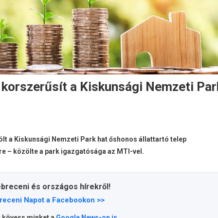
t korszerűsít a Kiskunsági Nemzeti Par
ölt a Kiskunsági Nemzeti Park hat őshonos állattartó telep
e – közölte a park igazgatósága az MTI-vel.
ebreceni és országos hírekről!
receni Napot a Facebookon >>
t kövess minket a
Google News-on is