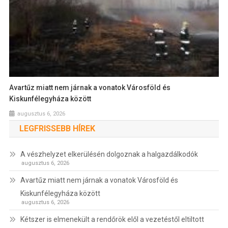
Avartűz miatt nem járnak a vonatok Városföld és
Kiskunfélegyháza között
augusztus 6, 2026
LEGFRISSEBB HÍREK
A vészhelyzet elkerülésén dolgoznak a halgazdálkodók
augusztus 6, 2026
Avartűz miatt nem járnak a vonatok Városföld és
Kiskunfélegyháza között
augusztus 6, 2026
Kétszer is elmenekült a rendőrök elől a vezetéstől eltiltott