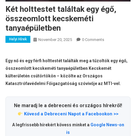
Két holttestet találtak egy égő,
összeomlott kecskeméti
tanyaépületben
Helyi Hírek
November 20, 2025
0 Comments
Egy nő és egy férfi holttestét találták meg a tűzoltók egy égő,
összeomlott kecskeméti tanyaépületben Kecskemét
külterületén csütörtökön – közölte az Országos
Katasztrófavédelmi Főigazgatóság szóvivője az MTI-vel.
Ne maradj le a debreceni és országos hírekről!
Kövesd a Debreceni Napot a Facebookon >>
A legfrissebb hírekért kövess minket a
Google News-on
is