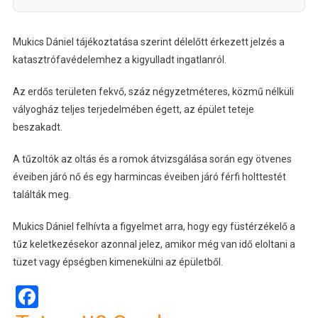
Mukics Dániel tájékoztatása szerint délelőtt érkezett jelzés a
katasztrófavédelemhez a kigyulladt ingatlanról.
Az erdős területen fekvő, száz négyzetméteres, közmű nélküli
vályogház teljes terjedelmében égett, az épület teteje
beszakadt.
A tűzoltók az oltás és a romok átvizsgálása során egy ötvenes
éveiben járó nő és egy harmincas éveiben járó férfi holttestét
találták meg.
Mukics Dániel felhívta a figyelmet arra, hogy egy füstérzékelő a
tűz keletkezésekor azonnal jelez, amikor még van idő eloltani a
tüzet vagy épségben kimenekülni az épületből.
Facebook