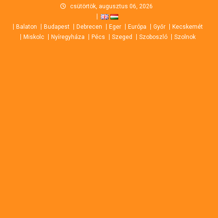
Skip
csütörtök, augusztus 06, 2026
to
Balaton
Budapest
Debrecen
Eger
Európa
Győr
Kecskemét
content
Miskolc
Nyíregyháza
Pécs
Szeged
Szoboszló
Szolnok