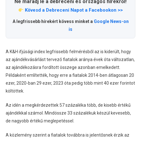
Ne maradj le a debreceni és országos hírekről!
Kövesd a Debreceni Napot a Facebookon >>
A legfrissebb hírekért kövess minket a
Google News-on
is
A K&H ifjúsági index legfrissebb felmérésből az is kiderült, hogy
az ajándékvásárlást tervező fiatalok aránya évek óta változatlan,
az ajándékozásra fordított összege azonban emelkedett.
Példaként említették, hogy erre a fiatalok 2014-ben átlagosan 20
ezer, 2020-ban 29 ezer, 2023 óta pedig több mint 40 ezer forintot
költöttek.
Az idén a megkérdezettek 57 százaléka több, de kisebb értékű
ajándékkal számol. Mindössze 33 százalékuk készül kevesebb,
de nagyobb értékű meglepetéssel.
A közlemény szerint a fiatalok továbbra is jelentősnek érzik az