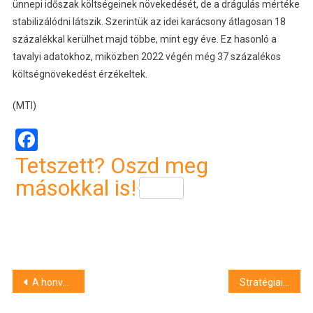
ünnepi időszak költségeinek növekedését, de a drágulás mértéke
stabilizálódni látszik. Szerintük az idei karácsony átlagosan 18
százalékkal kerülhet majd többe, mint egy éve. Ez hasonló a
tavalyi adatokhoz, miközben 2022 végén még 37 százalékos
költségnövekedést érzékeltek.
(MTI)
Facebook
Tetszett? Oszd meg
másokkal is!
Bejegyzés
A honvédelmi miniszter megszüntette Ruszin-Szendi Romulusz önkéntes tartalékosi jogviszonyát is
Stratégiai partnerséget kötött a GLS és a DPD a rugalmasabb csomagátvétel érdekében
navigáció