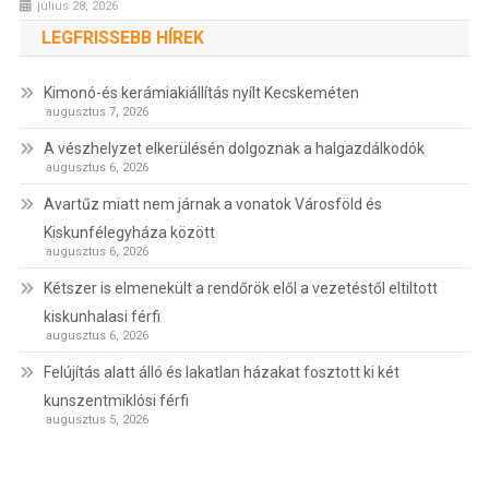
július 28, 2026
LEGFRISSEBB HÍREK
Kimonó-és kerámiakiállítás nyílt Kecskeméten
augusztus 7, 2026
A vészhelyzet elkerülésén dolgoznak a halgazdálkodók
augusztus 6, 2026
Avartűz miatt nem járnak a vonatok Városföld és
Kiskunfélegyháza között
augusztus 6, 2026
Kétszer is elmenekült a rendőrök elől a vezetéstől eltiltott
kiskunhalasi férfi
augusztus 6, 2026
Felújítás alatt álló és lakatlan házakat fosztott ki két
kunszentmiklósi férfi
augusztus 5, 2026