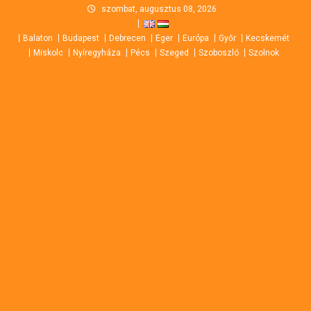
Skip
szombat, augusztus 08, 2026
to
Balaton
Budapest
Debrecen
Eger
Európa
Győr
Kecskemét
content
Miskolc
Nyíregyháza
Pécs
Szeged
Szoboszló
Szolnok