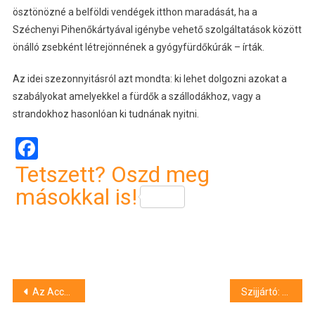
ösztönözné a belföldi vendégek itthon maradását, ha a
Széchenyi Pihenőkártyával igénybe vehető szolgáltatások között
önálló zsebként létrejönnének a gyógyfürdőkúrák – írták.
Az idei szezonnyitásról azt mondta: ki lehet dolgozni azokat a
szabályokat amelyekkel a fürdők a szállodákhoz, vagy a
strandokhoz hasonlóan ki tudnának nyitni.
Facebook
Tetszett? Oszd meg
másokkal is!
Bejegyzés
Az Accor és a Bureau Veritas a szálloda- és vendéglátóipar újraindítását segítő egészségügyi tanúsítványt fejlesztett ki
Szijjártó: 22,5 millió maszk és 220 lélegeztetőgép érkezett a múlt héten