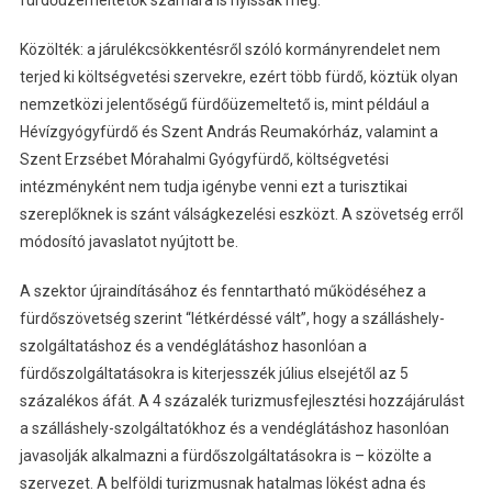
fürdőüzemeltetők számára is nyissák meg.
Közölték: a járulékcsökkentésről szóló kormányrendelet nem
terjed ki költségvetési szervekre, ezért több fürdő, köztük olyan
nemzetközi jelentőségű fürdőüzemeltető is, mint például a
Hévízgyógyfürdő és Szent András Reumakórház, valamint a
Szent Erzsébet Mórahalmi Gyógyfürdő, költségvetési
intézményként nem tudja igénybe venni ezt a turisztikai
szereplőknek is szánt válságkezelési eszközt. A szövetség erről
módosító javaslatot nyújtott be.
A szektor újraindításához és fenntartható működéséhez a
fürdőszövetség szerint “létkérdéssé vált”, hogy a szálláshely-
szolgáltatáshoz és a vendéglátáshoz hasonlóan a
fürdőszolgáltatásokra is kiterjesszék július elsejétől az 5
százalékos áfát. A 4 százalék turizmusfejlesztési hozzájárulást
a szálláshely-szolgáltatókhoz és a vendéglátáshoz hasonlóan
javasolják alkalmazni a fürdőszolgáltatásokra is – közölte a
szervezet. A belföldi turizmusnak hatalmas lökést adna és