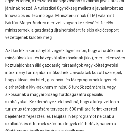
egyetértenek, a részletek kidolgozásához szakmai javaslatokkal
járulnak hozzá. A turisztikai ügynökség mellett a javaslatokat az
Innovációs és Technológiai Minisztériumnak (ITM) valamint
Bártfai-Mager Andrea nemzeti vagyon kezeléséért felelős
miniszternek, a gazdaság újraindításáért felelős akciócsoport
vezetőjének küldték meg.
Azt kérték a kormánytól, vegyék figyelembe, hogy a fürdők nem
minősülnek kis- és középvállalkozásoknak (kkv), mert jellemzően
köztulajdonban álló gazdasági társaságok vagy költségvetési
intézmény formájában működnek. Javaslataik között szerepel,
hogy a likviditási hitel-, garancia- és tőkeprogramok legyenek
elérhetőek a kkv-nak nem minősülő fürdők számára is, vagy
alkossanak a magyarországi fürdőágazatra speciális
szabályokat. Kezdeményezték továbbá, hogy a kifejezetten a
turizmus támogatására tervezett, 600 milliárd forint kerettel
bejelentett fejlesztési és felújítási hitelprogramot ne csak a
szállodák és éttermek számára tegyék elérhetővé, hanem a