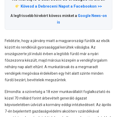
Kövesd a Debreceni Napot a Facebookon >>
A legfrissebb hírekért kövess minket a
Google News-on
is
Felidézte, hogy a járvány miatt a magyarországi fürdők az elsők
között és rendkívüli gyorsasággal kerültek válságba. Az
országszerte jól induló évben a legtöbb fürdő már a nyári
főszezonra készült, majd március közepén a vendégforgalom
néhány nap alatt eltűnt. A munkatársak és a megmaradt
vendégek megóvása érdekében egy hét alatt szinte minden
fürdő bezárt, bevételeik megszűntek.
Elmondta: a szövetség a 18 ezer munkavállalót foglalkoztató és
közel 70 milliárd forint árbevételt generáló ágazat
képviseletében üdvözli a kormány eddigi intézkedéseit. Az április
7-én bejelentett gazdaságvédelmi akcióterv szándékával