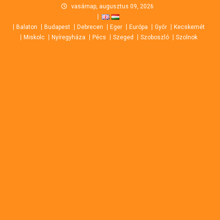
Skip
vasárnap, augusztus 09, 2026
to
Balaton
Budapest
Debrecen
Eger
Európa
Győr
Kecskemét
content
Miskolc
Nyíregyháza
Pécs
Szeged
Szoboszló
Szolnok