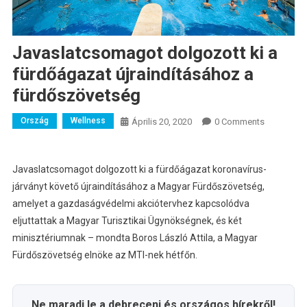
Javaslatcsomagot dolgozott ki a
fürdőágazat újraindításához a
fürdőszövetség
Ország
Wellness
Április 20, 2020
0 Comments
Javaslatcsomagot dolgozott ki a fürdőágazat koronavírus-
járványt követő újraindításához a Magyar Fürdőszövetség,
amelyet a gazdaságvédelmi akciótervhez kapcsolódva
eljuttattak a Magyar Turisztikai Ügynökségnek, és két
minisztériumnak – mondta Boros László Attila, a Magyar
Fürdőszövetség elnöke az MTI-nek hétfőn.
Ne maradj le a debreceni és országos hírekről!