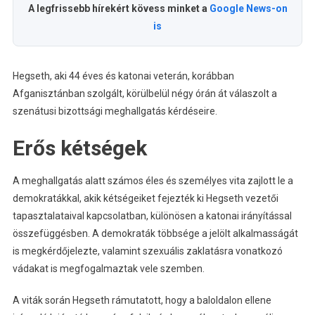
A legfrissebb hírekért kövess minket a
Google News-on
is
Hegseth, aki 44 éves és katonai veterán, korábban
Afganisztánban szolgált, körülbelül négy órán át válaszolt a
szenátusi bizottsági meghallgatás kérdéseire.
Erős kétségek
A meghallgatás alatt számos éles és személyes vita zajlott le a
demokratákkal, akik kétségeiket fejezték ki Hegseth vezetői
tapasztalataival kapcsolatban, különösen a katonai irányítással
összefüggésben. A demokraták többsége a jelölt alkalmasságát
is megkérdőjelezte, valamint szexuális zaklatásra vonatkozó
vádakat is megfogalmaztak vele szemben.
A viták során Hegseth rámutatott, hogy a baloldalon ellene