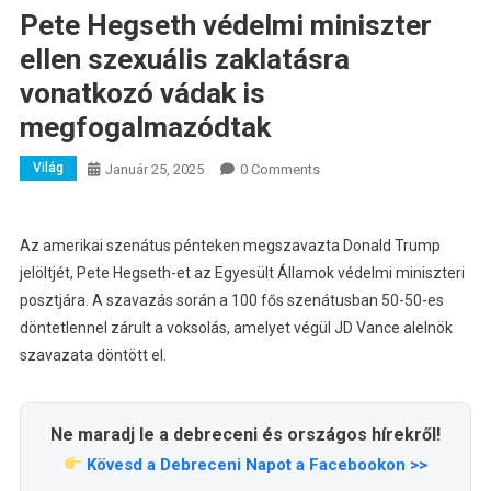
Pete Hegseth védelmi miniszter
ellen szexuális zaklatásra
vonatkozó vádak is
megfogalmazódtak
Világ
Január 25, 2025
0 Comments
Az amerikai szenátus pénteken megszavazta Donald Trump
jelöltjét, Pete Hegseth-et az Egyesült Államok védelmi miniszteri
posztjára. A szavazás során a 100 fős szenátusban 50-50-es
döntetlennel zárult a voksolás, amelyet végül JD Vance alelnök
szavazata döntött el.
Ne maradj le a debreceni és országos hírekről!
Kövesd a Debreceni Napot a Facebookon >>