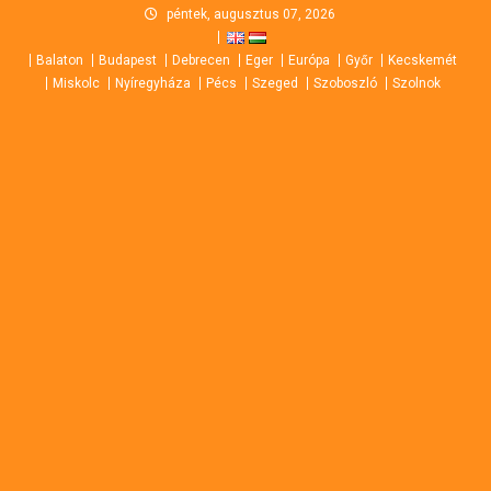
Skip
péntek, augusztus 07, 2026
to
Balaton
Budapest
Debrecen
Eger
Európa
Győr
Kecskemét
content
Miskolc
Nyíregyháza
Pécs
Szeged
Szoboszló
Szolnok