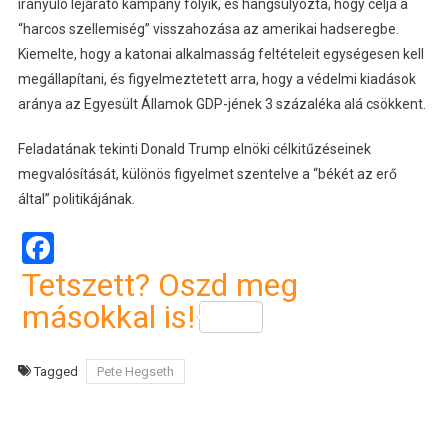
irányuló lejárató kampány folyik, és hangsúlyozta, hogy célja a
“harcos szellemiség” visszahozása az amerikai hadseregbe.
Kiemelte, hogy a katonai alkalmasság feltételeit egységesen kell
megállapítani, és figyelmeztetett arra, hogy a védelmi kiadások
aránya az Egyesült Államok GDP-jének 3 százaléka alá csökkent.
Feladatának tekinti Donald Trump elnöki célkitűzéseinek
megvalósítását, különös figyelmet szentelve a “békét az erő
által” politikájának.
Facebook
Tetszett? Oszd meg
másokkal is!
Tagged
Pete Hegseth