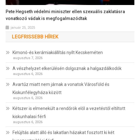
Pete Hegseth védelmi miniszter ellen szexuális zaklatásra
vonatkozó vádak is megfogalmazódtak
január 25, 2025
LEGFRISSEBB HÍREK
Kimonó-és kerámiakiállítás nyílt Kecskeméten
augusztus 7, 2026
A vészhelyzet elkerülésén dolgoznak a halgazdálkodók
augusztus 6, 2026
Avartűz miatt nem járnak a vonatok Városföld és
Kiskunfélegyháza között
augusztus 6, 2026
Kétszer is elmenekült a rendőrök elől a vezetéstől eltiltott
kiskunhalasi férfi
augusztus 6, 2026
Felújítás alatt álló és lakatlan házakat fosztott ki két