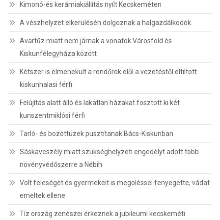
Kimonó-és kerámiakiállítás nyílt Kecskeméten
A vészhelyzet elkerülésén dolgoznak a halgazdálkodók
Avartűz miatt nem járnak a vonatok Városföld és
Kiskunfélegyháza között
Kétszer is elmenekült a rendőrök elől a vezetéstől eltiltott
kiskunhalasi férfi
Felújítás alatt álló és lakatlan házakat fosztott ki két
kunszentmiklósi férfi
Tarló- és bozóttüzek pusztítanak Bács-Kiskunban
Sáskaveszély miatt szükséghelyzeti engedélyt adott több
növényvédőszerre a Nébih
Volt feleségét és gyermekeit is megöléssel fenyegette, vádat
emeltek ellene
Tíz ország zenészei érkeznek a jubileumi kecskeméti