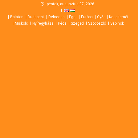
Skip
péntek, augusztus 07, 2026
to
Balaton
Budapest
Debrecen
Eger
Európa
Győr
Kecskemét
content
Miskolc
Nyíregyháza
Pécs
Szeged
Szoboszló
Szolnok