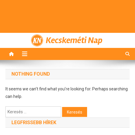
Kecskeméti Nap
NOTHING FOUND
It seems we can’t find what you’re looking for. Perhaps searching
can help.
Keresés:
LEGFRISSEBB HÍREK