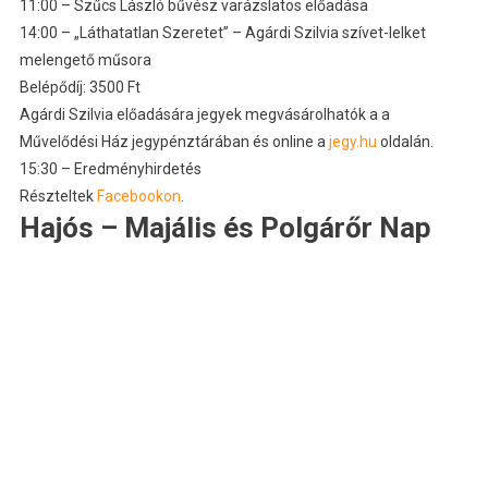
11:00 – Szűcs László bűvész varázslatos előadása
14:00 – „Láthatatlan Szeretet” – Agárdi Szilvia szívet-lelket
melengető műsora
Belépődíj: 3500 Ft
Agárdi Szilvia előadására jegyek megvásárolhatók a a
Művelődési Ház jegypénztárában és online a
jegy.hu
oldalán.
15:30 – Eredményhirdetés
Részteltek
Facebookon
.
Hajós – Majális és Polgárőr Nap