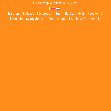
Skip
vasárnap, augusztus 09, 2026
to
Balaton
Budapest
Debrecen
Eger
Európa
Győr
Kecskemét
content
Miskolc
Nyíregyháza
Pécs
Szeged
Szoboszló
Szolnok