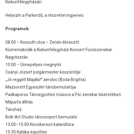
Kiskunfélegyházán.
Helyszín a Parkerdő, a részvétel ingyenes.
Programok:
08:00 – Kossuth utca – Zenés ébresztő
Közreműködik a Kiskunfélegyházi Koncert Fúvószenekar
Nagytisztás
10:00 – Ünnepélyes megnyitó
Csányi József polgármester köszöntője
„Jó reggelt Majális!” aerobic (Boda Brigitta)
Mazsorett Egyesület táncbemutatója
Padkaporos Táncegyüttes műsora a Pór zenekar kíséretében
Májusfa állítás
Táncház
Brilli-Art Studio tánccsoport bemutató
13:00–15:00 Kincskereső kalandtúra
15:30 Kaláka együttes