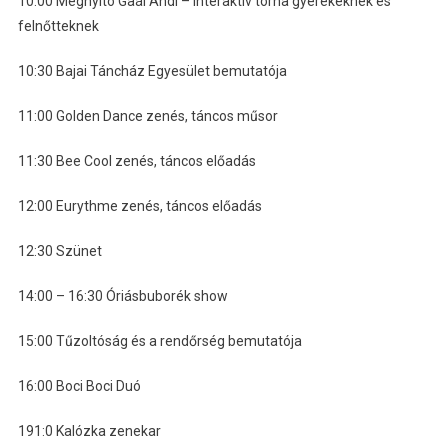
10:00 Megnyitó Gaál Andi – interaktív torna gyerekeknek és
felnőtteknek
10:30 Bajai Táncház Egyesület bemutatója
11:00 Golden Dance zenés, táncos műsor
11:30 Bee Cool zenés, táncos előadás
12:00 Eurythme zenés, táncos előadás
12:30 Szünet
14:00 – 16:30 Óriásbuborék show
15:00 Tűzoltóság és a rendőrség bemutatója
16:00 Boci Boci Duó
191:0 Kalózka zenekar