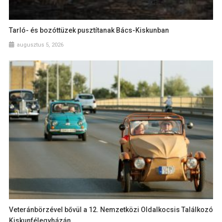
Tarló- és bozóttüzek pusztítanak Bács-Kiskunban
augusztus 5, 2026
Veteránbörzével bővül a 12. Nemzetközi Oldalkocsis Találkozó
Kiskunfélegyházán