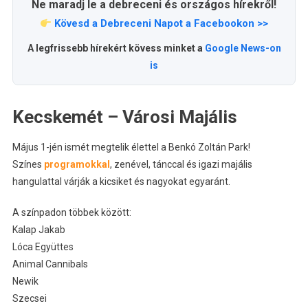
Ne maradj le a debreceni és országos hírekről!
Kövesd a Debreceni Napot a Facebookon >>
A legfrissebb hírekért kövess minket a
Google News-on
is
Kecskemét – Városi Majális
Május 1-jén ismét megtelik élettel a Benkó Zoltán Park!
Színes
programokkal
, zenével, tánccal és igazi majális
hangulattal várják a kicsiket és nagyokat egyaránt.
A színpadon többek között:
Kalap Jakab
Lóca Együttes
Animal Cannibals
Newik
Szecsei