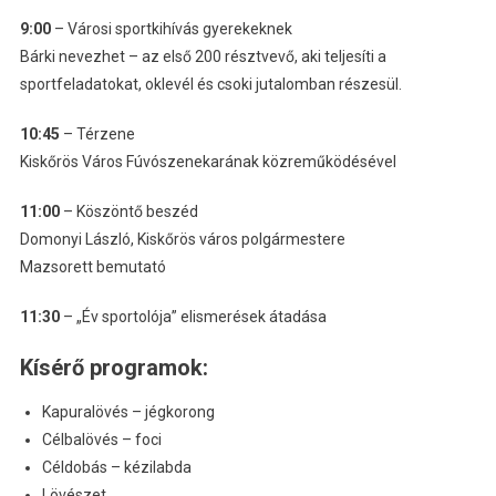
9:00
– Városi sportkihívás gyerekeknek
Bárki nevezhet – az első 200 résztvevő, aki teljesíti a
sportfeladatokat, oklevél és csoki jutalomban részesül.
10:45
– Térzene
Kiskőrös Város Fúvószenekarának közreműködésével
11:00
– Köszöntő beszéd
Domonyi László, Kiskőrös város polgármestere
Mazsorett bemutató
11:30
– „Év sportolója” elismerések átadása
Kísérő programok:
Kapuralövés – jégkorong
Célbalövés – foci
Céldobás – kézilabda
Lövészet