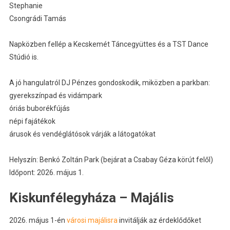
Stephanie
Csongrádi Tamás
Napközben fellép a Kecskemét Táncegyüttes és a TST Dance
Stúdió is.
A jó hangulatról DJ Pénzes gondoskodik, miközben a parkban:
gyerekszínpad és vidámpark
óriás buborékfújás
népi fajátékok
árusok és vendéglátósok várják a látogatókat
Helyszín: Benkó Zoltán Park (bejárat a Csabay Géza körút felől)
Időpont: 2026. május 1.
Kiskunfélegyháza – Majális
2026. május 1-én
városi majálisra
invitálják az érdeklődőket