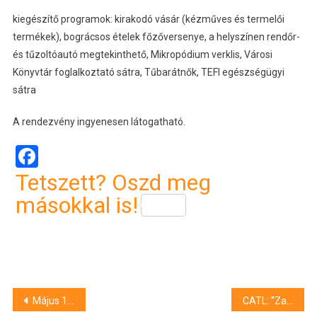
kiegészítő programok: kirakodó vásár (kézműves és termelői
termékek), bográcsos ételek főzőversenye, a helyszínen rendőr-
és tűzoltóautó megtekinthető, Mikropódium verklis, Városi
Könyvtár foglalkoztató sátra, Tűbarátnők, TEFI egészségügyi
sátra
A rendezvény ingyenesen látogatható.
Facebook
Tetszett? Oszd meg
másokkal is!
Bejegyzés
Május 1-i programok Szolnokon és a megyében
CATL: “Zavarja a vasútvonal a gyár működését”