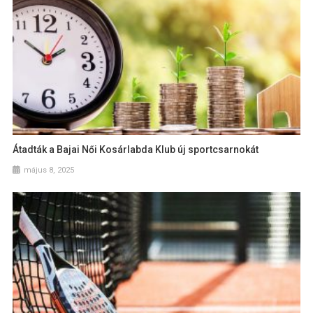
Átadták a Bajai Női Kosárlabda Klub új sportcsarnokát
május 8, 2025