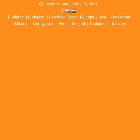
Skip
szombat, augusztus 08, 2026
to
Balaton
Budapest
Debrecen
Eger
Európa
Győr
Kecskemét
content
Miskolc
Nyíregyháza
Pécs
Szeged
Szoboszló
Szolnok