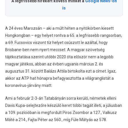
A legfrissebb hírekért kövess minket a
Google News-on
is
A 24 éves Marozsán – aki a múlt héten a nyitókörben kiesett
Hongkongban – egy helyet rontva a 65. a legfrissebb rangsorban,
a 69. Fucsovics viszont tíz helyet csúszott le azáltal, hogy
Brisbane-ben nem nyert meccset. A magyar szövetség
tájékoztatása szerint utóbbi 2020 óta először nem a legjobb
magyar játékos, abban az évben ugyanis március 2. és
augusztus 31. között Balázs Attila birtokolta ezt a címet. Igaz,
akkor az ATP hat hónapra befagyasztotta a világranglistát a
koronavírus-járvány miatt.
Ami a február 2-3-án Tatabányán sorra kerülő, németek elleni
Davis Kupa-selejtezőre készülő keret többi tagját illeti, a júliusban
a 109. pozícióban is megfordult Piros Zsombor a 127., Valkusz
Máté a 214., Fajta Péter az 560., míg Füle Mátyás az 578.