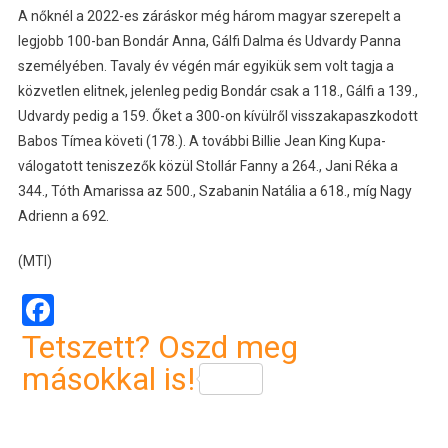
A nőknél a 2022-es záráskor még három magyar szerepelt a
legjobb 100-ban Bondár Anna, Gálfi Dalma és Udvardy Panna
személyében. Tavaly év végén már egyikük sem volt tagja a
közvetlen elitnek, jelenleg pedig Bondár csak a 118., Gálfi a 139.,
Udvardy pedig a 159. Őket a 300-on kívülről visszakapaszkodott
Babos Tímea követi (178.). A további Billie Jean King Kupa-
válogatott teniszezők közül Stollár Fanny a 264., Jani Réka a
344., Tóth Amarissa az 500., Szabanin Natália a 618., míg Nagy
Adrienn a 692.
(MTI)
Facebook
Tetszett? Oszd meg
másokkal is!