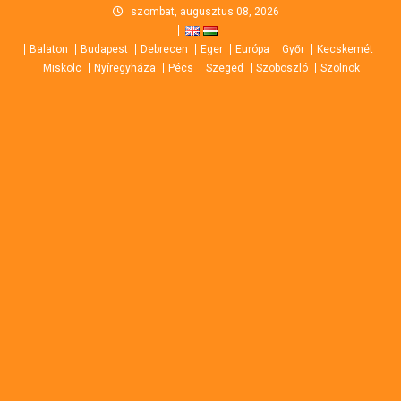
Skip
szombat, augusztus 08, 2026
to
Balaton
Budapest
Debrecen
Eger
Európa
Győr
Kecskemét
content
Miskolc
Nyíregyháza
Pécs
Szeged
Szoboszló
Szolnok