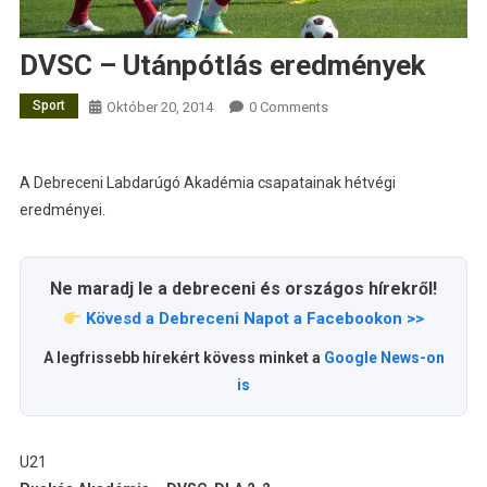
DVSC – Utánpótlás eredmények
Sport
Október 20, 2014
0 Comments
A Debreceni Labdarúgó Akadémia csapatainak hétvégi
eredményei.
Ne maradj le a debreceni és országos hírekről!
Kövesd a Debreceni Napot a Facebookon >>
A legfrissebb hírekért kövess minket a
Google News-on
is
U21