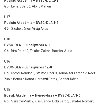
Puskás Akadémia – DVSC-DLA 2-2
Gól:
Lénárt Gergő, Albirt Mátyás
U17
Puskás Akadémia – DVSC-DLA 4-2
Gól:
Szabó János, Virág Ákos
U18
DVSC-DLA – Dunaújváros 4-1
Gól
: Bíró Péter 2, Takács Zoltán, Bacskai Attila
U16
DVSC-DLA – Dunaújváros 12-0
Gól
: Kóródi Nándor 3, Szutor Tibor 3, Tonhaizer Ferenc 2, Rácz
Zsolt, Bencze Donát, Haraszti Patrik, Bodnár Dávid
U15
Bozsik Akadémia – Nyíregyháza – DVSC-DLA 1-6
Gól:
Szilágyi Márk 2, Kiss Bence, Dobi Gergő, Lakatos Norbert,