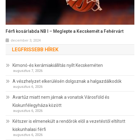
Férfi kosárlabda NB I – Meglepte a Kecskemét a Fehérvárt
december 3, 2024
LEGFRISSEBB HÍREK
Kimonó-és kerámiakiállítás nyílt Kecskeméten
augusztus 7, 2026
A vészhelyzet elkerülésén dolgoznak a halgazdálkodók
augusztus 6, 2026
Avartűz miatt nem járnak a vonatok Városföld és
Kiskunfélegyháza között
augusztus 6, 2026
Kétszer is elmenekült a rendőrök elől a vezetéstől eltiltott
kiskunhalasi férfi
augusztus 6, 2026