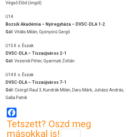
Végső Előd (öngól)
U14
Bozsik Akadémia – Nyíregyháza – DVSC-DLA 1-2
Gól
: Vitális Milán, Gyönyörű Gergő
U15 II. o. Észak
DVSC-DLA – Tiszaújváros 2-1
Gól
: Vezendi Péter, Gyarmati Zoltán
U14 II. o. Észak
DVSC-DLA – Tiszaújváros 7-1
Gól:
Csörgő Raul 3, Kundrák Milán, Daru Márk, Juhász András,
Galla Patrik
Facebook
Tetszett? Oszd meg
másokkal is!