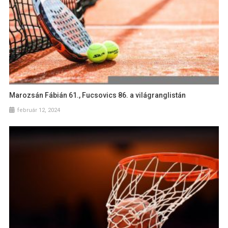
Marozsán Fábián 61., Fucsovics 86. a világranglistán
február 12, 2024