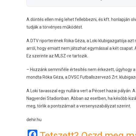
A döntés ellen még lehet fellebbezni, és kft. honlapján 
tudják a törvényes működést.
A DTV riporterének Róka Géza, a Loki klubigazgatója azt
arról, hogy emiatt nem játszhat egymással a két csapat.
Ez szerinte az MLSZ-re tartozik.
– Hozzánk semmiféle értesítés nem érkezett, úgyhogy a 
mondta Róka Géza, a DVSC Futballszervező Zrt. klubigaz
A Loki tavasszal egy nullára vert a Pécset hazai pályán
Nagyerdei Stadionban. Abban az esetben, ha később kizár
meg, törlik a pontszámait a versenyszabályzat szerint.
dehir.hu
Facebook
Tetszett? Oszd meg má