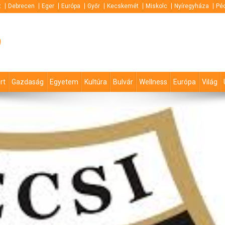
t
Debrecen
Eger
Európa
Győr
Kecskemét
Miskolc
Nyíregyháza
Pé
p
rt
Gazdaság
Egyetem
Kultúra
Bulvár
Wellness
Európa
Világ