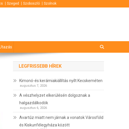
cs
Szeged
Szoboszló
Szolnok
Utazás
LEGFRISSEBB HÍREK
Kimonó-és kerámiakiállítás nyílt Kecskeméten
augusztus 7, 2026
A vészhelyzet elkerülésén dolgoznak a
halgazdálkodók
augusztus 6, 2026
Avartűz miatt nem járnak a vonatok Városföld
és Kiskunfélegyháza között