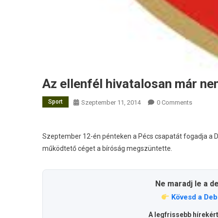
Az ellenfél hivatalosan már ne
Sport
Szeptember 11, 2014
0 Comments
Szeptember 12-én pénteken a Pécs csapatát fogadja a DVS
működtető céget a bíróság megszüntette.
Ne maradj le a d
Kövesd a Deb
A legfrissebb hírekér