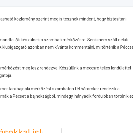
olvasható közlemény szerint meg is tesznek mindent, hogy biztosítani
 mondta: ők készülnek a szombati mérkőzésre. Senki nem szólt nekik
 A klubigazgató azonban nem kívánta kommentálni, mi történik a Péccse
mérkőzést meg lesz rendezve. Készülünk a meccsre teljes lendülettel 
gatója.
. A mostani bajnoki mérkőzést szombaton fél háromkor rendezik a
nák a Pécset a bajnokságból, mindegy, hányadik fordulóban történik e
sokkal is!