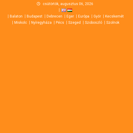
Skip
csütörtök, augusztus 06, 2026
to
Balaton
Budapest
Debrecen
Eger
Európa
Győr
Kecskemét
content
Miskolc
Nyíregyháza
Pécs
Szeged
Szoboszló
Szolnok