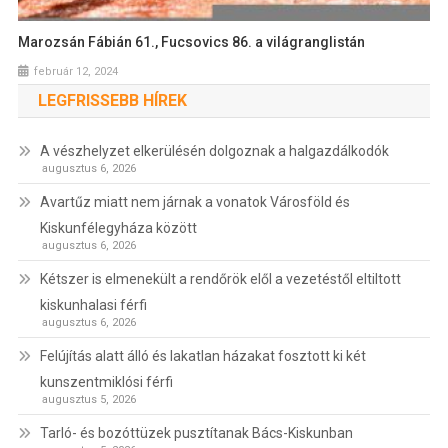
Marozsán Fábián 61., Fucsovics 86. a világranglistán
február 12, 2024
LEGFRISSEBB HÍREK
A vészhelyzet elkerülésén dolgoznak a halgazdálkodók
augusztus 6, 2026
Avartűz miatt nem járnak a vonatok Városföld és
Kiskunfélegyháza között
augusztus 6, 2026
Kétszer is elmenekült a rendőrök elől a vezetéstől eltiltott
kiskunhalasi férfi
augusztus 6, 2026
Felújítás alatt álló és lakatlan házakat fosztott ki két
kunszentmiklósi férfi
augusztus 5, 2026
Tarló- és bozóttüzek pusztítanak Bács-Kiskunban