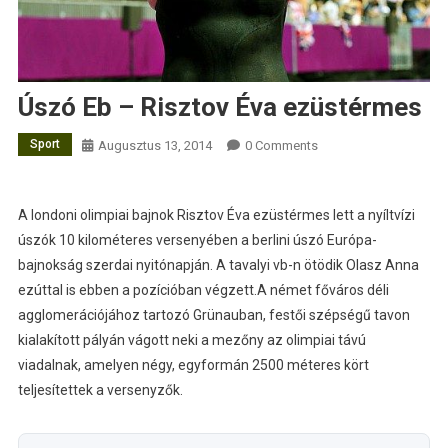
Úszó Eb – Risztov Éva ezüstérmes
Sport
Augusztus 13, 2014
0 Comments
A londoni olimpiai bajnok Risztov Éva ezüstérmes lett a nyíltvízi
úszók 10 kilométeres versenyében a berlini úszó Európa-
bajnokság szerdai nyitónapján. A tavalyi vb-n ötödik Olasz Anna
ezúttal is ebben a pozícióban végzett.
A német főváros déli
agglomerációjához tartozó Grünauban, festői szépségű tavon
kialakított pályán vágott neki a mezőny az olimpiai távú
viadalnak, amelyen négy, egyformán 2500 méteres kört
teljesítettek a versenyzők.