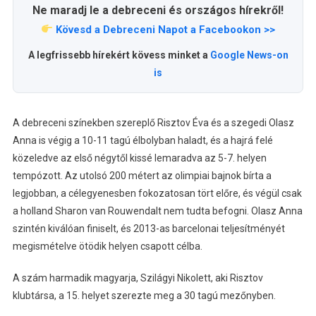
Ne maradj le a debreceni és országos hírekről!
Kövesd a Debreceni Napot a Facebookon >>
A legfrissebb hírekért kövess minket a
Google News-on
is
A debreceni színekben szereplő Risztov Éva és a szegedi Olasz
Anna is végig a 10-11 tagú élbolyban haladt, és a hajrá felé
közeledve az első négytől kissé lemaradva az 5-7. helyen
tempózott. Az utolsó 200 métert az olimpiai bajnok bírta a
legjobban, a célegyenesben fokozatosan tört előre, és végül csak
a holland Sharon van Rouwendalt nem tudta befogni. Olasz Anna
szintén kiválóan finiselt, és 2013-as barcelonai teljesítményét
megismételve ötödik helyen csapott célba.
A szám harmadik magyarja, Szilágyi Nikolett, aki Risztov
klubtársa, a 15. helyet szerezte meg a 30 tagú mezőnyben.