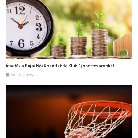
Átadták a Bajai Női Kosárlabda Klub új sportcsarnokát
május 8, 2025