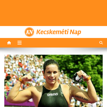
Kecskeméti Nap