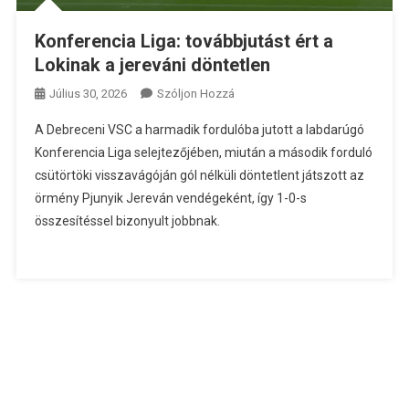
Konferencia Liga: továbbjutást ért a
Lokinak a jereváni döntetlen
A
Július 30, 2026
Szóljon Hozzá
Konferencia
A Debreceni VSC a harmadik fordulóba jutott a labdarúgó
Liga:
Konferencia Liga selejtezőjében, miután a második forduló
Továbbjutást
csütörtöki visszavágóján gól nélküli döntetlent játszott az
Ért
örmény Pjunyik Jereván vendégeként, így 1-0-s
A
Lokinak
összesítéssel bizonyult jobbnak.
A
Jereváni
Döntetlen
Bejegyzéshez