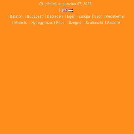
Skip
péntek, augusztus 07, 2026
to
Balaton
Budapest
Debrecen
Eger
Európa
Győr
Kecskemét
content
Miskolc
Nyíregyháza
Pécs
Szeged
Szoboszló
Szolnok