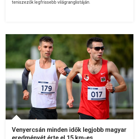
teniszezők legfrissebb világranglistáján.
Venyercsán minden idők legjobb magyar
eredményét érte el 15 km-es