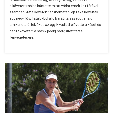
elkövetett rablás bűntette miatt vádat emelt két férfival
szemben. Az elkövetők Kecskeméten, éjszaka követtek
egy négy fős, fiatalokból álló baráti társaságot, majd
amikor utolérték őket, az egyik vádlott elővette a kését és
pénzt követelt, a másik pedig ráerősített társa
fenyegetésére.