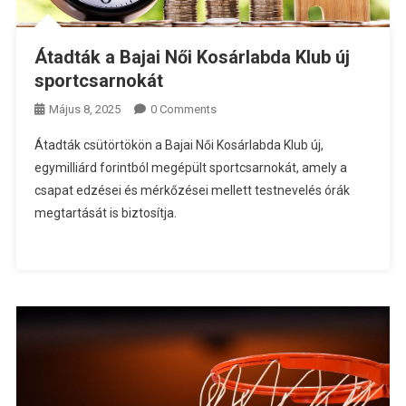
Átadták a Bajai Női Kosárlabda Klub új
sportcsarnokát
Május 8, 2025
0 Comments
Átadták csütörtökön a Bajai Női Kosárlabda Klub új,
egymilliárd forintból megépült sportcsarnokát, amely a
csapat edzései és mérkőzései mellett testnevelés órák
megtartását is biztosítja.