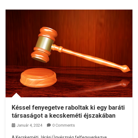
Késsel fenyegetve raboltak ki egy baráti
társaságot a kecskeméti éjszakában
Január 4, 2024
0 Comments
A Kecskeméti Járási Ügyészség felfegyverkezve