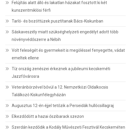
Felújítás alatt álló és lakatlan házakat fosztott ki két
kunszentmiklósi férfi
Tarló- és bozóttüzek pusztítanak Bács-Kiskunban
Sáskaveszély miatt szükséghelyzeti engedélyt adott több
növényvédőszerre a Nébih
Volt feleségét és gyermekeit is megöléssel fenyegette, vádat
emeltek ellene
Tíz ország zenészei érkeznek a jubileumi kecskeméti
Jazzfővárosra
Veteránbörzével bővül a 12. Nemzetközi Oldalkocsis
Találkozó Kiskunfélegyházán
Augusztus 12-én éjjel tetőzik a Perseidák hullócsillagraj
Elkezdődött a hazai őszibarack szezon
Szerdán kezdődik a Kodály Művészeti Fesztivál Kecskeméten