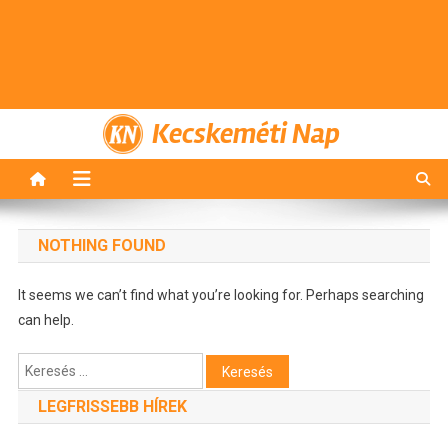
Kecskeméti Nap
NOTHING FOUND
It seems we can’t find what you’re looking for. Perhaps searching
can help.
Keresés:
LEGFRISSEBB HÍREK