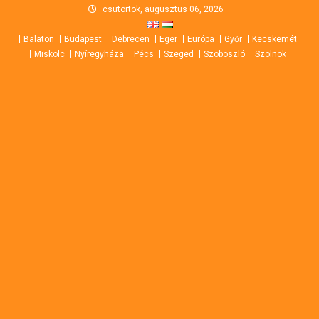
Skip
csütörtök, augusztus 06, 2026
to
Balaton
Budapest
Debrecen
Eger
Európa
Győr
Kecskemét
content
Miskolc
Nyíregyháza
Pécs
Szeged
Szoboszló
Szolnok