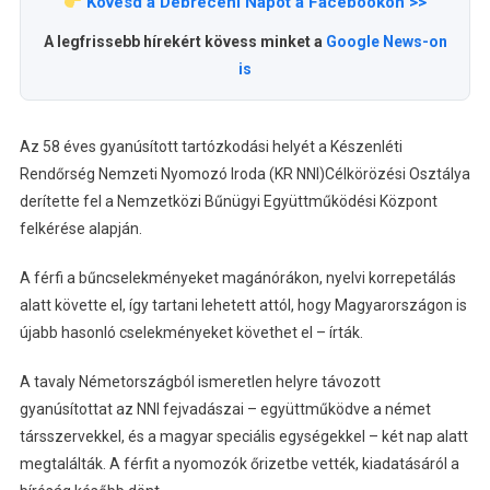
Kövesd a Debreceni Napot a Facebookon >>
A legfrissebb hírekért kövess minket a
Google News-on
is
Az 58 éves gyanúsított tartózkodási helyét a Készenléti
Rendőrség Nemzeti Nyomozó Iroda (KR NNI)Célkörözési Osztálya
derítette fel a Nemzetközi Bűnügyi Együttműködési Központ
felkérése alapján.
A férfi a bűncselekményeket magánórákon, nyelvi korrepetálás
alatt követte el, így tartani lehetett attól, hogy Magyarországon is
újabb hasonló cselekményeket követhet el – írták.
A tavaly Németországból ismeretlen helyre távozott
gyanúsítottat az NNI fejvadászai – együttműködve a német
társszervekkel, és a magyar speciális egységekkel – két nap alatt
megtalálták. A férfit a nyomozók őrizetbe vették, kiadatásáról a