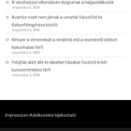
A vészhelyzet elkerülésén dolgoznak a halgazdálkodók
augusztus 6, 2026
Avartűz miatt nem járnak a vonatok Városföld és
Kiskunfélegyháza között
augusztus 6, 2026
Kétszer is elmenekült a rendőrök elől a vezetéstől eltiltott
kiskunhalasi férfi
augusztus 6, 2026
Felújítás alatt álló és lakatlan házakat fosztott ki két
kunszentmiklósi férfi
augusztus 5, 2026
Impresszum
Adatkezelési tájékoztató