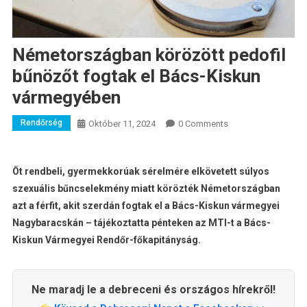
Németországban körözött pedofil
bűnözőt fogtak el Bács-Kiskun
vármegyében
Rendőrség
Október 11, 2024
0 Comments
Öt rendbeli, gyermekkorúak sérelmére elkövetett súlyos
szexuális bűncselekmény miatt körözték Németországban
azt a férfit, akit szerdán fogtak el a Bács-Kiskun vármegyei
Nagybaracskán – tájékoztatta pénteken az MTI-t a Bács-
Kiskun Vármegyei Rendőr-főkapitányság.
Ne maradj le a debreceni és országos hírekről!