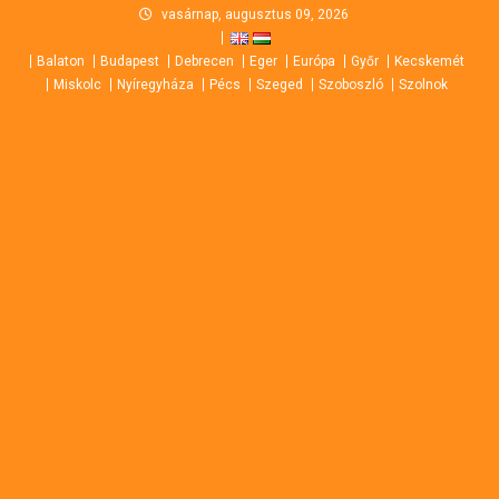
Skip
vasárnap, augusztus 09, 2026
to
Balaton
Budapest
Debrecen
Eger
Európa
Győr
Kecskemét
content
Miskolc
Nyíregyháza
Pécs
Szeged
Szoboszló
Szolnok