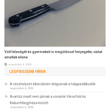
Volt feleségét és gyermekeit is megöléssel fenyegette, vádat
emeltek ellene
augusztus 4, 2026
LEGFRISSEBB HÍREK
A vészhelyzet elkerülésén dolgoznak a halgazdálkodók
augusztus 6, 2026
Avartűz miatt nem járnak a vonatok Városföld és
Kiskunfélegyháza között
augusztus 6, 2026