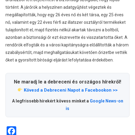
történt. A járőrök a helyszínen adatgyűjtést végeztek és
megállapították, hogy egy 26 éves nő és két társa, egy 25 éves
nő, valamint egy 22 éves férfi az illatszer osztályról termékeket
tulajdonított el, majd fizetés nélkül akartak távozni a boltból,
azonban a biztonsági őr ezt észrevette és visszatartotta őket. A
rendőrök elfogták és a városi kapitányságra előállították a három
szabálysértőt, majd meghallgatásukat követően őrizetbe vették
őket a gyorsított bírósági eljárást lefolytatása érdekében.
Ne maradj le a debreceni és országos hírekről!
Kövesd a Debreceni Napot a Facebookon >>
A legfrissebb hírekért kövess minket a
Google News-on
is
Facebook