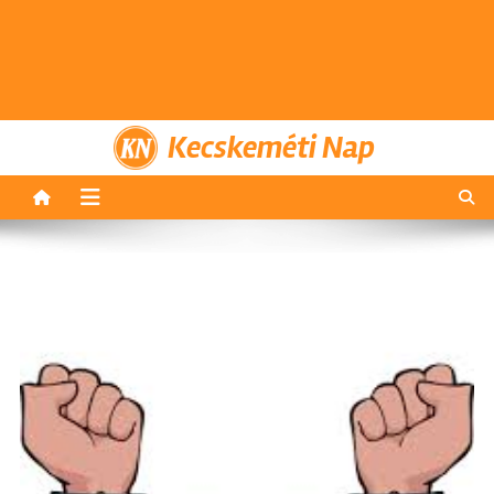
Kecskeméti Nap