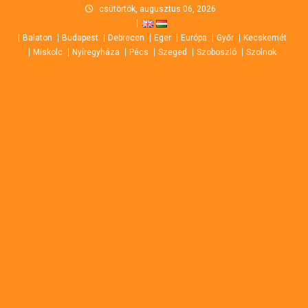
Skip
csütörtök, augusztus 06, 2026
to
Balaton
Budapest
Debrecen
Eger
Európa
Győr
Kecskemét
content
Miskolc
Nyíregyháza
Pécs
Szeged
Szoboszló
Szolnok