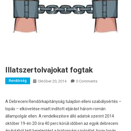
Illatszertolvajokat fogtak
Rendőrség
Október 20, 2014
0 Comments
A Debreceni Rendőrkapitányság tulajdon elleni szabálysértés –
lopás – elkövetése miatt indított eljárást három román
állampolgár ellen.
A rendelkezésre álló adatok szerint 2014.
október 19-én 20 óra 40 perc körüli időben az egyik debreceni
áruházból tett bejelentést a biztonsági szolgálat, hogy lopás