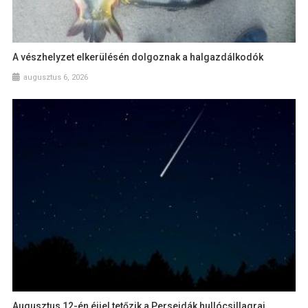
A vészhelyzet elkerülésén dolgoznak a halgazdálkodók
augusztus 6, 2026
Augusztus 12-én éjjel tetőzik a Perseidák hullócsillagraj