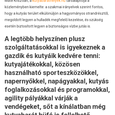
Máté Krisztián, a
kutyabarathelyek.hu
társalapítója a
közleményben kiemelte: a szakmai irányelvek szerint fontos,
hogy a kutyás terület elkülönüljön a hagyományos strandrésztől,
megoldott legyen a hulladék megfelelő kezelése, és szükség
esetén biztosított legyen a biztonságos vízbe jutás is.
A legtöbb helyszínen plusz
szolgáltatásokkal is igyekeznek a
gazdik és kutyáik kedvére tenni:
kutyajátékokkal, közösen
használható sporteszközökkel,
napernyőkkel, napágyakkal, kutyás
foglalkozásokkal és programokkal,
agility pályákkal várják a
vendégeket, sőt a kínálatban még