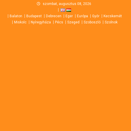
Skip
szombat, augusztus 08, 2026
to
Balaton
Budapest
Debrecen
Eger
Európa
Győr
Kecskemét
content
Miskolc
Nyíregyháza
Pécs
Szeged
Szoboszló
Szolnok