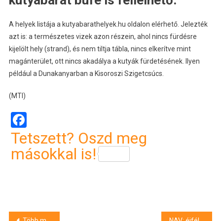
kutyabarát büfé is fellelhető.
A helyek listája a kutyabarathelyek.hu oldalon elérhető. Jelezték
azt is: a természetes vizek azon részein, ahol nincs fürdésre
kijelölt hely (strand), és nem tiltja tábla, nincs elkerítve mint
magánterület, ott nincs akadálya a kutyák fürdetésének. Ilyen
például a Dunakanyarban a Kisoroszi Szigetcsúcs.
(MTI)
Facebook
Tetszett? Oszd meg
másokkal is!
Bejegyzés
Több mint ötvenmillió forintot emeltek le csalók egy zalai férfi számláiról
NAV: éjfélig kérhető a részletfizetés a gépjárműadóra, és addig be kell nyújtani a globális minimumadó-bevallást is