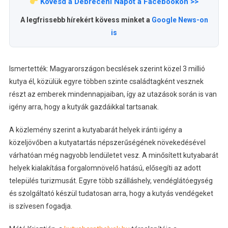
Kövesd a Debreceni Napot a Facebookon >>
A legfrissebb hírekért kövess minket a
Google News-on
is
Ismertették: Magyarországon becslések szerint közel 3 millió
kutya él, közülük egyre többen szinte családtagként vesznek
részt az emberek mindennapjaiban, így az utazások során is van
igény arra, hogy a kutyák gazdáikkal tartsanak.
A közlemény szerint a kutyabarát helyek iránti igény a
közeljövőben a kutyatartás népszerűségének növekedésével
várhatóan még nagyobb lendületet vesz. A minősített kutyabarát
helyek kialakítása forgalomnövelő hatású, elősegíti az adott
település turizmusát. Egyre több szálláshely, vendéglátóegység
és szolgáltató készül tudatosan arra, hogy a kutyás vendégeket
is szívesen fogadja.