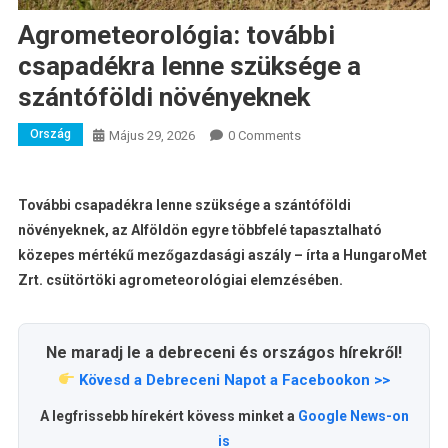
Agrometeorológia: további
csapadékra lenne szüksége a
szántóföldi növényeknek
Ország
Május 29, 2026
0 Comments
További csapadékra lenne szüksége a szántóföldi
növényeknek, az Alföldön egyre többfelé tapasztalható
közepes mértékű mezőgazdasági aszály – írta a HungaroMet
Zrt. csütörtöki agrometeorológiai elemzésében.
Ne maradj le a debreceni és országos hírekről!
Kövesd a Debreceni Napot a Facebookon >>
A legfrissebb hírekért kövess minket a
Google News-on
is