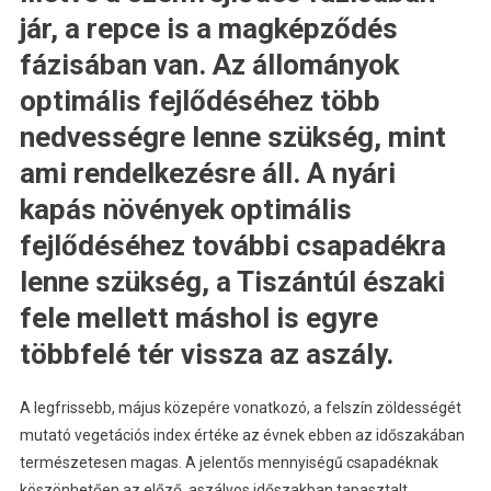
jár, a repce is a magképződés
fázisában van. Az állományok
optimális fejlődéséhez több
nedvességre lenne szükség, mint
ami rendelkezésre áll. A nyári
kapás növények optimális
fejlődéséhez további csapadékra
lenne szükség, a Tiszántúl északi
fele mellett máshol is egyre
többfelé tér vissza az aszály.
A legfrissebb, május közepére vonatkozó, a felszín zöldességét
mutató vegetációs index értéke az évnek ebben az időszakában
természetesen magas. A jelentős mennyiségű csapadéknak
köszönhetően az előző, aszályos időszakban tapasztalt