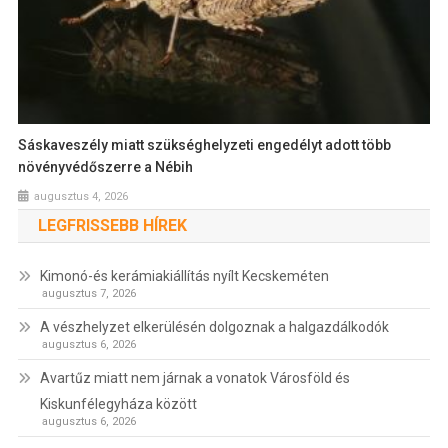
Sáskaveszély miatt szükséghelyzeti engedélyt adott több
növényvédőszerre a Nébih
augusztus 4, 2026
LEGFRISSEBB HÍREK
Kimonó-és kerámiakiállítás nyílt Kecskeméten
augusztus 7, 2026
A vészhelyzet elkerülésén dolgoznak a halgazdálkodók
augusztus 6, 2026
Avartűz miatt nem járnak a vonatok Városföld és
Kiskunfélegyháza között
augusztus 6, 2026