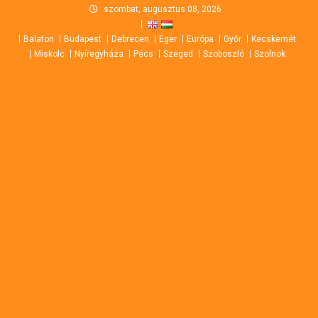
Skip
szombat, augusztus 08, 2026
to
Balaton
Budapest
Debrecen
Eger
Európa
Győr
Kecskemét
content
Miskolc
Nyíregyháza
Pécs
Szeged
Szoboszló
Szolnok