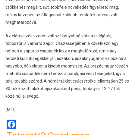
csökkenés megállt, sőt, többfelé növekedés figyelhető meg,
május közepén az átlagosnál zöldebb területek aránya vált
meghatározóvá.
Az előrejelzés szerint változékonyabbá válik az időjárás,
többször is várható zápor. Összességében a következő egy
hétben a záporos csapadék lesz a meghatározó, ami nagy
területi különbségekkel jár, északon, északnyugaton valószínű a
nagyobb, délkeleten a kisebb mennyiség. Az ország nagy részén
a lehulló csapadék nem fedezi a párolgási veszteségeket, így a
talaj tovább szárad. A hőmérséklet csúcsértéke jellemzően 25 és
30 fok között alakul, éjszakánként pedig többnyire 12-17 fok
közé hűl a levegő.
(MTI)
Facebook