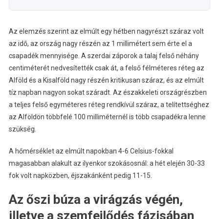
Az elemzés szerint az elmúlt egy hétben nagyrészt száraz volt
az idő, az ország nagy részén az 1 millimétert sem érte el a
csapadék mennyisége. A szerdai záporok a talaj felső néhány
centiméterét nedvesítették csak át, a felső félméteres réteg az
Alföld és a Kisalföld nagy részén kritikusan száraz, és az elmúlt
tíz napban nagyon sokat száradt. Az északkeleti országrészben
a teljes felső egyméteres réteg rendkívül száraz, a telítettséghez
az Alföldön többfelé 100 milliméternél is több csapadékra lenne
szükség.
A hőmérséklet az elmúlt napokban 4-6 Celsius-fokkal
magasabban alakult az ilyenkor szokásosnál: a hét elején 30-33
fok volt napközben, éjszakánként pedig 11-15.
Az őszi búza a virágzás végén,
illetve a szemfejlődés fázisában