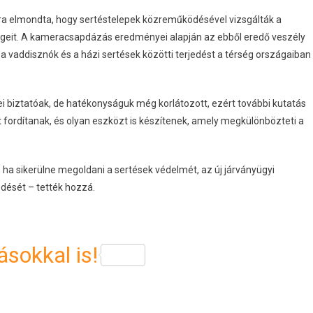
a elmondta, hogy sertéstelepek közreműködésével vizsgálták a
ségeit. A kameracsapdázás eredményei alapján az ebből eredő veszély
 a vaddisznók és a házi sertések közötti terjedést a térség országaiban
ei biztatóak, de hatékonyságuk még korlátozott, ezért további kutatás
 fordítanak, és olyan eszközt is készítenek, amely megkülönbözteti a
ha sikerülne megoldani a sertések védelmét, az új járványügyi
edését – tették hozzá.
sokkal is!