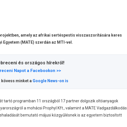
rojektben, amely az afrikai sertéspestis visszaszorítására keres
yi Egyetem (MATE) szerdán az MTI-vel.
ebreceni és országos hírekről!
receni Napot a Facebookon >>
t kövess minket a
Google News-on is
át tartó programban 11 országból 17 partner dolgozik oltóanyagok
gyarországról a mohácsi Prophyl Kft., valamint a MATE Vadgazdálkodás
rehaladását bemutató májusi közgyűlésnek is az egyetem biztosított