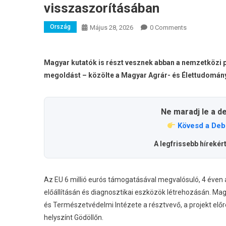
visszaszorításában
Ország
Május 28, 2026
0 Comments
Magyar kutatók is részt vesznek abban a nemzetközi p
megoldást – közölte a Magyar Agrár- és Élettudomán
Ne maradj le a d
Kövesd a Deb
A legfrissebb hírekér
Az EU 6 millió eurós támogatásával megvalósuló, 4 éven 
előállításán és diagnosztikai eszközök létrehozásán. Ma
és Természetvédelmi Intézete a résztvevő, a projekt elő
helyszínt Gödöllőn.