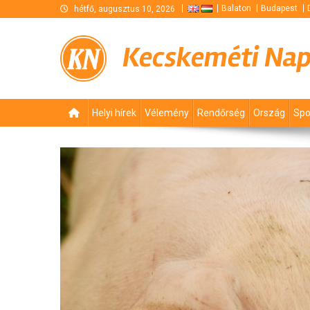
Skip
Balaton
Budapest
hétfő, augusztus 10, 2026
to
content
Kecskeméti Na
Helyi hírek
Vélemény
Rendőrség
Ország
Spo