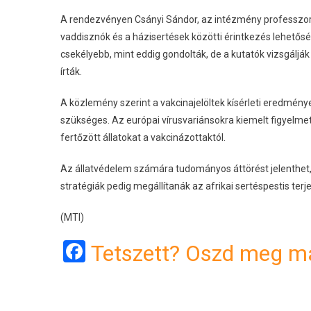
A rendezvényen Csányi Sándor, az intézmény professzor
vaddisznók és a házisertések közötti érintkezés lehető
csekélyebb, mint eddig gondolták, de a kutatók vizsgálják
írták.
A közlemény szerint a vakcinajelöltek kísérleti eredmény
szükséges. Az európai vírusvariánsokra kiemelt figyelmet
fertőzött állatokat a vakcinázottaktól.
Az állatvédelem számára tudományos áttörést jelenthet, 
stratégiák pedig megállítanák az afrikai sertéspestis terj
(MTI)
Facebook
Tetszett? Oszd meg má