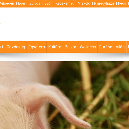
Debrecen
Eger
Európa
Győr
Kecskemét
Miskolc
Nyíregyháza
Pécs
p
rt
Gazdaság
Egyetem
Kultúra
Bulvár
Wellness
Európa
Világ