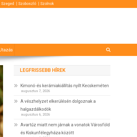
Szeged
Szoboszló
Szolnok
Utazás
LEGFRISSEBB HÍREK
Kimonó-és kerámiakiállítás nyílt Kecskeméten
augusztus 7, 2026
A vészhelyzet elkerülésén dolgoznak a
halgazdálkodók
augusztus 6, 2026
Avartűz miatt nem járnak a vonatok Városföld
és Kiskunfélegyháza között