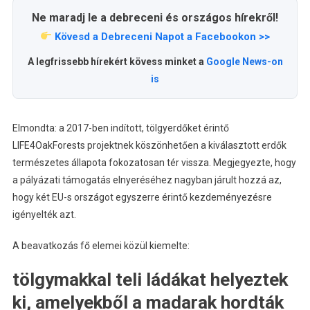
Ne maradj le a debreceni és országos hírekről!
Kövesd a Debreceni Napot a Facebookon >>
A legfrissebb hírekért kövess minket a
Google News-on
is
Elmondta: a 2017-ben indított, tölgyerdőket érintő
LIFE4OakForests projektnek köszönhetően a kiválasztott erdők
természetes állapota fokozatosan tér vissza. Megjegyezte, hogy
a pályázati támogatás elnyeréséhez nagyban járult hozzá az,
hogy két EU-s országot egyszerre érintő kezdeményezésre
igényelték azt.
A beavatkozás fő elemei közül kiemelte:
tölgymakkal teli ládákat helyeztek
ki, amelyekből a madarak hordták