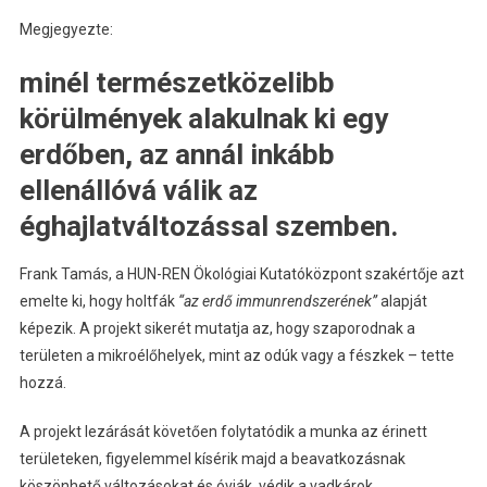
Megjegyezte:
minél természetközelibb
körülmények alakulnak ki egy
erdőben, az annál inkább
ellenállóvá válik az
éghajlatváltozással szemben.
Frank Tamás, a HUN-REN Ökológiai Kutatóközpont szakértője azt
emelte ki, hogy holtfák
“az erdő immunrendszerének”
alapját
képezik. A projekt sikerét mutatja az, hogy szaporodnak a
területen a mikroélőhelyek, mint az odúk vagy a fészkek – tette
hozzá.
A projekt lezárását követően folytatódik a munka az érinett
területeken, figyelemmel kísérik majd a beavatkozásnak
köszönhető változásokat és óvják, védik a vadkárok