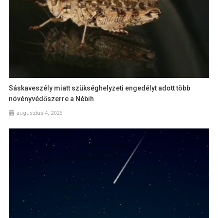
Sáskaveszély miatt szükséghelyzeti engedélyt adott több
növényvédőszerre a Nébih
augusztus 4, 2026