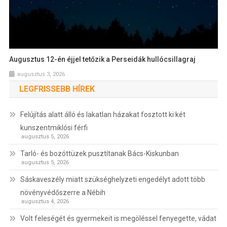
Augusztus 12-én éjjel tetőzik a Perseidák hullócsillagraj
augusztus 3, 2026
LEGFRISSEBB HÍREK
Felújítás alatt álló és lakatlan házakat fosztott ki két
kunszentmiklósi férfi
augusztus 5, 2026
Tarló- és bozóttüzek pusztítanak Bács-Kiskunban
augusztus 5, 2026
Sáskaveszély miatt szükséghelyzeti engedélyt adott több
növényvédőszerre a Nébih
augusztus 4, 2026
Volt feleségét és gyermekeit is megöléssel fenyegette, vádat