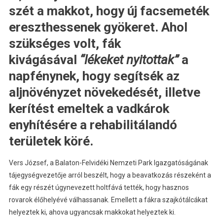
szét a makkot, hogy új facsemeték
ereszthessenek gyökeret. Ahol
szükséges volt, fák
kivágásával
“lékeket nyitottak”
a
napfénynek, hogy segítsék az
aljnövényzet növekedését, illetve
kerítést emeltek a vadkárok
enyhítésére a rehabilitálandó
területek köré.
Vers József, a Balaton-Felvidéki Nemzeti Park Igazgatóságának
tájegységvezetője arról beszélt, hogy a beavatkozás részeként a
fák egy részét úgynevezett holtfává tették, hogy hasznos
rovarok élőhelyévé válhassanak. Emellett a fákra szajkótálcákat
helyeztek ki, ahova ugyancsak makkokat helyeztek ki.