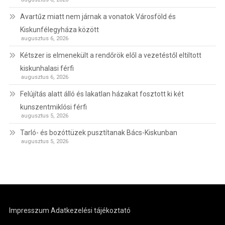
Avartűz miatt nem járnak a vonatok Városföld és
Kiskunfélegyháza között
augusztus 6, 2026
Kétszer is elmenekült a rendőrök elől a vezetéstől eltiltott
kiskunhalasi férfi
augusztus 6, 2026
Felújítás alatt álló és lakatlan házakat fosztott ki két
kunszentmiklósi férfi
augusztus 5, 2026
Tarló- és bozóttüzek pusztítanak Bács-Kiskunban
augusztus 5, 2026
Impresszum
Adatkezelési tájékoztató