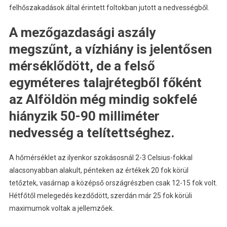
felhőszakadások által érintett foltokban jutott a nedvességből.
A mezőgazdasági aszály
megszűnt, a vízhiány is jelentősen
mérséklődött, de a felső
egyméteres talajrétegből főként
az Alföldön még mindig sokfelé
hiányzik 50-90 milliméter
nedvesség a telítettséghez.
A hőmérséklet az ilyenkor szokásosnál 2-3 Celsius-fokkal
alacsonyabban alakult, pénteken az értékek 20 fok körül
tetőztek, vasárnap a középső országrészben csak 12-15 fok volt.
Hétfőtől melegedés kezdődött, szerdán már 25 fok körüli
maximumok voltak a jellemzőek.