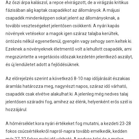
Az őszi árpa kalászol, a repce elvirágzott, de a virágzás kritikus
fázisában alig kaptak csapadékot az állományok. A májusi
csapadék mindenképpen sokat jelent az állományoknak, a
további veszteségeket jelentősen csökkenti. A nyári kapás
növények vetésekor a magok igen száraz talajba kerültek,
öntözés nélkül egyenetlenül, gyengén vagy sehogy sem keltek ki.
Ezeknek a növényeknek életmentő volt a lehullott csapadék, ami
megszüntette a vegetációs időszak kezdetén jelentkező aszályt,
és új lendületet adott a fejlődésüknek.
Az előrejelzés szerint a következő 8-10 nap időjárását északias
áramlás határozza meg, nagyrészt napos, száraz idő várható,
csapadék csak elvétve alakulhat ki. A jelenleg még nedves talaj
jelentősen száradni fog, amihez az élénk, helyenként erős szél is
hozzájárul.
A hőmérséklet kora nyári értékeket fog mutatni, a kezdeti 23-28
fokos csúcsértékekről napról-napra tovább emelkedik, kedden
már 27-32 fokos nyári idő várható. A nedves talaj és a meleg