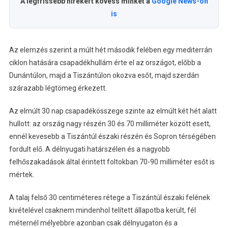
A legfrissebb hírekért kövess minket a
Google News-on
is
Az elemzés szerint a múlt hét második felében egy mediterrán
ciklon hatására csapadékhullám érte el az országot, előbb a
Dunántúlon, majd a Tiszántúlon okozva esőt, majd szerdán
szárazabb légtömeg érkezett.
Az elmúlt 30 nap csapadékösszege szinte az elmúlt két hét alatt
hullott: az ország nagy részén 30 és 70 milliméter között esett,
ennél kevesebb a Tiszántúl északi részén és Sopron térségében
fordult elő. A délnyugati határszélen és a nagyobb
felhőszakadások által érintett foltokban 70-90 milliméter esőt is
mértek.
A talaj felső 30 centiméteres rétege a Tiszántúl északi felének
kivételével csaknem mindenhol telített állapotba került, fél
méternél mélyebbre azonban csak délnyugaton és a