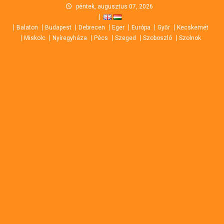
Skip
péntek, augusztus 07, 2026
to
Balaton
Budapest
Debrecen
Eger
Európa
Győr
Kecskemét
content
Miskolc
Nyíregyháza
Pécs
Szeged
Szoboszló
Szolnok