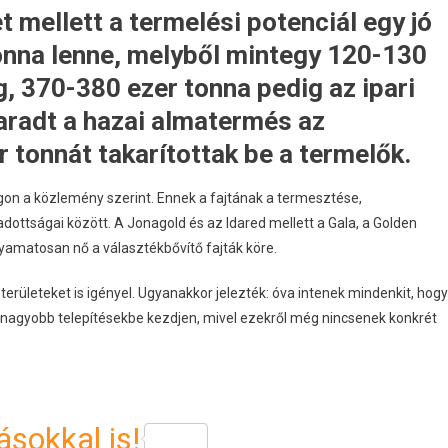
mellett a termelési potenciál egy jó
onna lenne, melyből mintegy 120-130
, 370-380 ezer tonna pedig az ipari
aradt a hazai almatermés az
 tonnát takarítottak be a termelők.
on a közlemény szerint. Ennek a fajtának a termesztése,
ottságai között. A Jonagold és az Idared mellett a Gala, a Golden
olyamatosan nő a választékbővítő fajták köre.
területeket is igényel. Ugyanakkor jelezték: óva intenek mindenkit, hogy
l nagyobb telepítésekbe kezdjen, mivel ezekről még nincsenek konkrét
sokkal is!