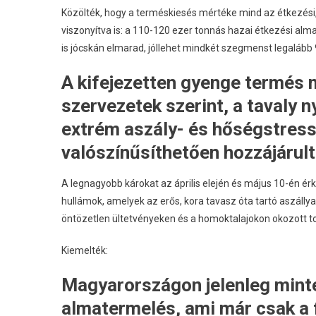
Közölték, hogy a terméskiesés mértéke mind az étkezési,
viszonyítva is: a 110-120 ezer tonnás hazai étkezési alma
is jócskán elmarad, jóllehet mindkét szegmenst legalább 
A kifejezetten gyenge termés m
szervezetek szerint, a tavaly 
extrém aszály- és hőségstress
valószínűsíthetően hozzájárult
A legnagyobb károkat az április elején és május 10-én érk
hullámok, amelyek az erős, kora tavasz óta tartó aszáll
öntözetlen ültetvényeken és a homoktalajokon okozott t
Kiemelték:
Magyarországon jelenleg minte
almatermelés, ami már csak a f