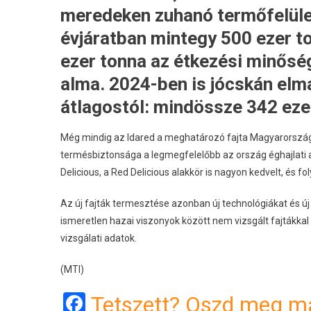
meredeken zuhanó termőfelület 
évjáratban mintegy 500 ezer t
ezer tonna az étkezési minőség
alma. 2024-ben is jócskán elm
átlagostól: mindössze 342 ezer
Még mindig az Idared a meghatározó fajta Magyarország
termésbiztonsága a legmegfelelőbb az ország éghajlati ad
Delicious, a Red Delicious alakkör is nagyon kedvelt, és f
Az új fajták termesztése azonban új technológiákat és új 
ismeretlen hazai viszonyok között nem vizsgált fajtákka
vizsgálati adatok.
(MTI)
Facebook
Tetszett? Oszd meg má