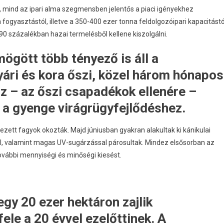
 mind az ipari alma szegmensben jelentős a piaci igényekhez
 fogyasztástól, illetve a 350-400 ezer tonna feldolgozóipari kapacitástó
90 százalékban hazai termelésből kellene kiszolgálni.
ögött több tényező is áll a
nyári és kora őszi, közel három hónapos
z – az őszi csapadékok ellenére –
 a gyenge virágrügyfejlődéshez.
ezett fagyok okozták. Majd júniusban gyakran alakultak ki kánikulai
yal, valamint magas UV-sugárzással párosultak. Mindez elsősorban az
ovábbi mennyiségi és minőségi kiesést.
gy 20 ezer hektáron zajlik
ele a 20 évvel ezelőttinek. A