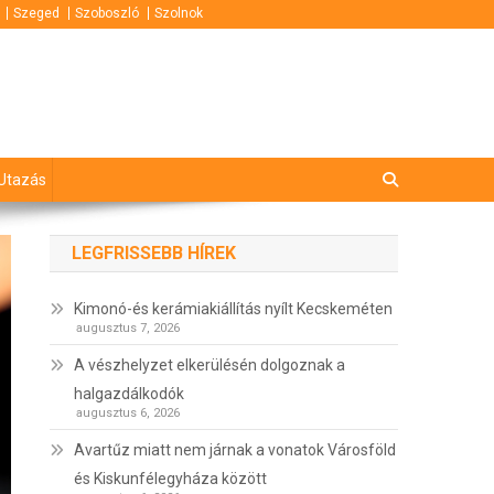
Szeged
Szoboszló
Szolnok
Utazás
LEGFRISSEBB HÍREK
Kimonó-és kerámiakiállítás nyílt Kecskeméten
augusztus 7, 2026
A vészhelyzet elkerülésén dolgoznak a
halgazdálkodók
augusztus 6, 2026
Avartűz miatt nem járnak a vonatok Városföld
és Kiskunfélegyháza között