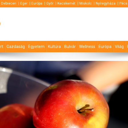
Debrecen
Eger
Európa
Győr
Kecskemét
Miskolc
Nyíregyháza
Pécs
p
rt
Gazdaság
Egyetem
Kultúra
Bulvár
Wellness
Európa
Világ