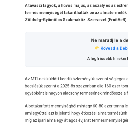
A tavaszi fagyok, a hűvös május, az aszály és az ext
termésmennyiségét takaríthatták be az almatermelők 
Zöldség-Gyümölcs Szakmaközi Szervezet (FruitVeB) 
Ne maradj le a d
Kövesd a Deb
A legfrissebb hírekér
Az MTI-nek küldött keddi közleményük szerint végleges 
becslésük szerint a 2025-ös szezonban alig 160 ezer to
egyébként is nagyon alacsony termésének mindössze a f
A betakarított mennyiségből mintegy 60-80 ezer tonna le
ami egyúttal azt is jelenti, hogy étkezési alma termésü
míg az ipari alma egy átlagos évjárat termésmennyiségé