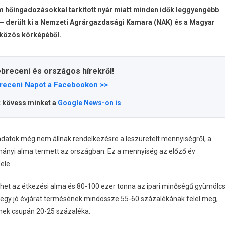
rém hőingadozásokkal tarkított nyár miatt minden idők leggyengébb
– derült ki a Nemzeti Agrárgazdasági Kamara (NAK) és a Magyar
közös körképéből.
ebreceni és országos hírekről!
receni Napot a Facebookon >>
t kövess minket a
Google News-on is
adatok még nem állnak rendelkezésre a leszüretelt mennyiségről, a
nnányi alma termett az országban. Ez a mennyiség az előző év
ele.
het az étkezési alma és 80-100 ezer tonna az ipari minőségű gyümölcs
nk egy jó évjárat termésének mindössze 55-60 százalékának felel meg,
nek csupán 20-25 százaléka.