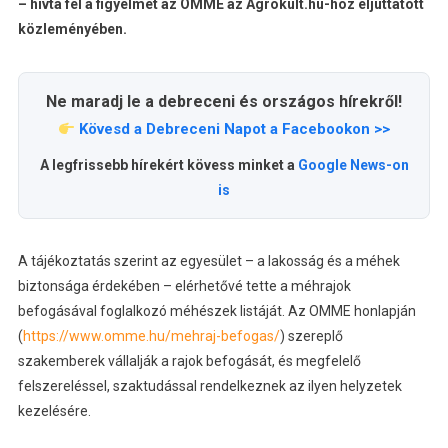
– hívta fel a figyelmet az OMME az Agrokult.hu-hoz eljuttatott
közleményében.
Ne maradj le a debreceni és országos hírekről!
Kövesd a Debreceni Napot a Facebookon >>
A legfrissebb hírekért kövess minket a
Google News-on
is
A tájékoztatás szerint az egyesület – a lakosság és a méhek
biztonsága érdekében – elérhetővé tette a méhrajok
befogásával foglalkozó méhészek listáját. Az OMME honlapján
(
https://www.omme.hu/mehraj-befogas/
) szereplő
szakemberek vállalják a rajok befogását, és megfelelő
felszereléssel, szaktudással rendelkeznek az ilyen helyzetek
kezelésére.