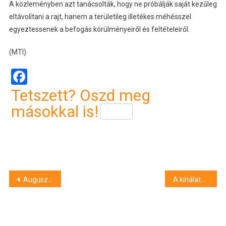
A közleményben azt tanácsolták, hogy ne próbálják saját kezűleg
eltávolítani a rajt, hanem a területileg illetékes méhésszel
egyeztessenek a befogás körülményeiről és feltételeiről.
(MTI)
Facebook
Tetszett? Oszd meg
másokkal is!
Bejegyzés
Augusztusban rendezik az Ősök Napját Bugacon
A kínálatban az első lakásvásárlók célkeresztjében a 45 négyzetméternél kisebb használt garzonok állnak
navigáció