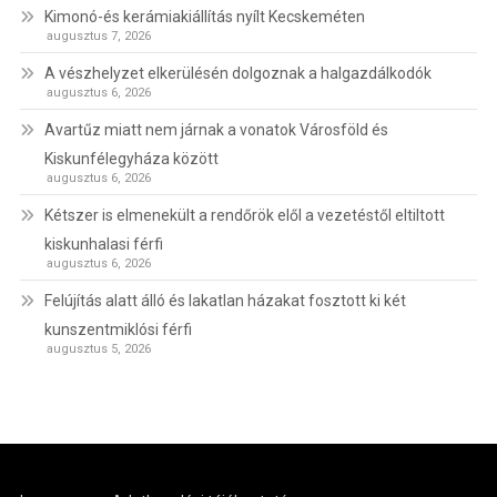
Kimonó-és kerámiakiállítás nyílt Kecskeméten
augusztus 7, 2026
A vészhelyzet elkerülésén dolgoznak a halgazdálkodók
augusztus 6, 2026
Avartűz miatt nem járnak a vonatok Városföld és
Kiskunfélegyháza között
augusztus 6, 2026
Kétszer is elmenekült a rendőrök elől a vezetéstől eltiltott
kiskunhalasi férfi
augusztus 6, 2026
Felújítás alatt álló és lakatlan házakat fosztott ki két
kunszentmiklósi férfi
augusztus 5, 2026