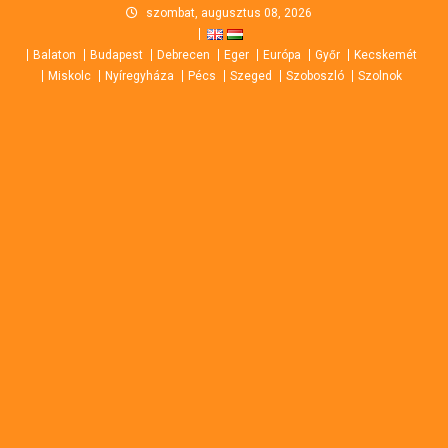
Skip
szombat, augusztus 08, 2026
to
Balaton
Budapest
Debrecen
Eger
Európa
Győr
Kecskemét
content
Miskolc
Nyíregyháza
Pécs
Szeged
Szoboszló
Szolnok