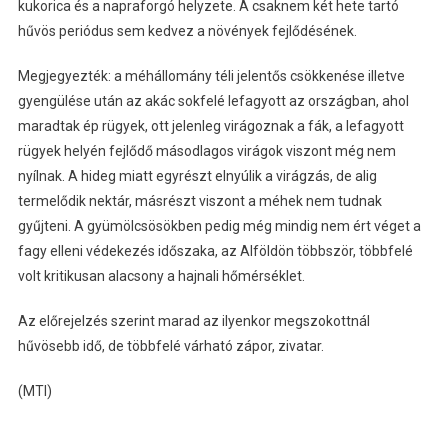
kukorica és a napraforgó helyzete. A csaknem két hete tartó
hűvös periódus sem kedvez a növények fejlődésének.
Megjegyezték: a méhállomány téli jelentős csökkenése illetve
gyengülése után az akác sokfelé lefagyott az országban, ahol
maradtak ép rügyek, ott jelenleg virágoznak a fák, a lefagyott
rügyek helyén fejlődő másodlagos virágok viszont még nem
nyílnak. A hideg miatt egyrészt elnyúlik a virágzás, de alig
termelődik nektár, másrészt viszont a méhek nem tudnak
gyűjteni. A gyümölcsösökben pedig még mindig nem ért véget a
fagy elleni védekezés időszaka, az Alföldön többször, többfelé
volt kritikusan alacsony a hajnali hőmérséklet.
Az előrejelzés szerint marad az ilyenkor megszokottnál
hűvösebb idő, de többfelé várható zápor, zivatar.
(MTI)