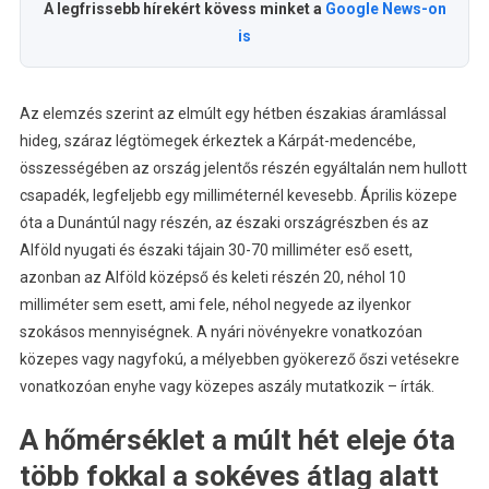
A legfrissebb hírekért kövess minket a
Google News-on
is
Az elemzés szerint az elmúlt egy hétben északias áramlással
hideg, száraz légtömegek érkeztek a Kárpát-medencébe,
összességében az ország jelentős részén egyáltalán nem hullott
csapadék, legfeljebb egy milliméternél kevesebb. Április közepe
óta a Dunántúl nagy részén, az északi országrészben és az
Alföld nyugati és északi tájain 30-70 milliméter eső esett,
azonban az Alföld középső és keleti részén 20, néhol 10
milliméter sem esett, ami fele, néhol negyede az ilyenkor
szokásos mennyiségnek. A nyári növényekre vonatkozóan
közepes vagy nagyfokú, a mélyebben gyökerező őszi vetésekre
vonatkozóan enyhe vagy közepes aszály mutatkozik – írták.
A hőmérséklet a múlt hét eleje óta
több fokkal a sokéves átlag alatt