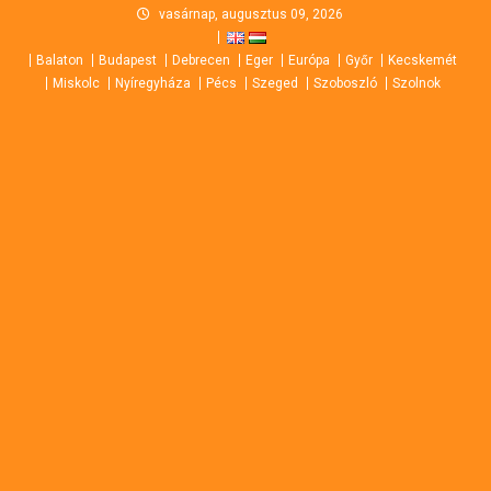
Skip
vasárnap, augusztus 09, 2026
to
Balaton
Budapest
Debrecen
Eger
Európa
Győr
Kecskemét
content
Miskolc
Nyíregyháza
Pécs
Szeged
Szoboszló
Szolnok