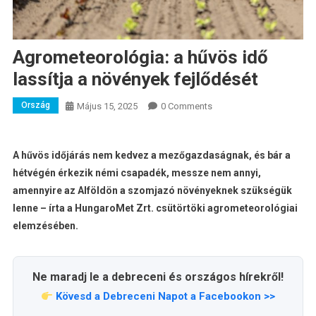
Agrometeorológia: a hűvös idő
lassítja a növények fejlődését
Ország
Május 15, 2025
0 Comments
A hűvös időjárás nem kedvez a mezőgazdaságnak, és bár a
hétvégén érkezik némi csapadék, messze nem annyi,
amennyire az Alföldön a szomjazó növényeknek szükségük
lenne – írta a HungaroMet Zrt. csütörtöki agrometeorológiai
elemzésében.
Ne maradj le a debreceni és országos hírekről!
Kövesd a Debreceni Napot a Facebookon >>