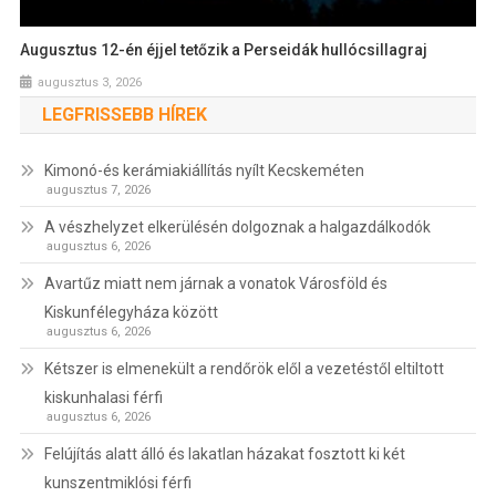
Augusztus 12-én éjjel tetőzik a Perseidák hullócsillagraj
augusztus 3, 2026
LEGFRISSEBB HÍREK
Kimonó-és kerámiakiállítás nyílt Kecskeméten
augusztus 7, 2026
A vészhelyzet elkerülésén dolgoznak a halgazdálkodók
augusztus 6, 2026
Avartűz miatt nem járnak a vonatok Városföld és
Kiskunfélegyháza között
augusztus 6, 2026
Kétszer is elmenekült a rendőrök elől a vezetéstől eltiltott
kiskunhalasi férfi
augusztus 6, 2026
Felújítás alatt álló és lakatlan házakat fosztott ki két
kunszentmiklósi férfi