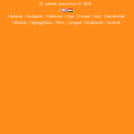
Skip
péntek, augusztus 07, 2026
to
Balaton
Budapest
Debrecen
Eger
Európa
Győr
Kecskemét
content
Miskolc
Nyíregyháza
Pécs
Szeged
Szoboszló
Szolnok