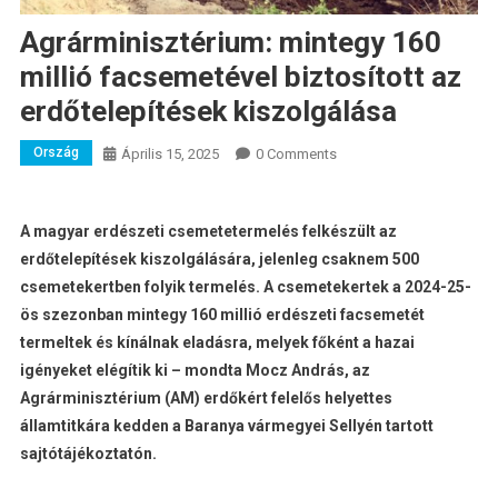
Agrárminisztérium: mintegy 160
millió facsemetével biztosított az
erdőtelepítések kiszolgálása
Ország
Április 15, 2025
0 Comments
A magyar erdészeti csemetetermelés felkészült az
erdőtelepítések kiszolgálására, jelenleg csaknem 500
csemetekertben folyik termelés. A csemetekertek a 2024-25-
ös szezonban mintegy 160 millió erdészeti facsemetét
termeltek és kínálnak eladásra, melyek főként a hazai
igényeket elégítik ki – mondta Mocz András, az
Agrárminisztérium (AM) erdőkért felelős helyettes
államtitkára kedden a Baranya vármegyei Sellyén tartott
sajtótájékoztatón.