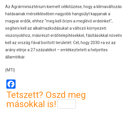
Az Agrárminisztérium kiemelt célkitűzése, hogy a klímaváltozás
hatásainak mérséklésében nagyobb hangsúlyt kapjanak a
magyar erdők, ehhez “meg kell őrizni a meglévő erdeinket”,
segíteni kell az alkalmazkodásukat a változó környezeti
viszonyokhoz, másrészt erdőtelepítésekkel, fásításokkal növelni
kell az ország fával borított területét. Cél, hogy 2030-ra ez az
arány elérje a 27 százalékot – emlékeztetett a helyettes
államtitkár.
(MTI)
Facebook
Tetszett? Oszd meg
másokkal is!