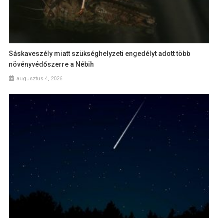
Sáskaveszély miatt szükséghelyzeti engedélyt adott több
növényvédőszerre a Nébih
augusztus 4, 2026