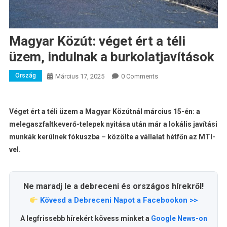
Magyar Közút: véget ért a téli
üzem, indulnak a burkolatjavítások
Ország
Március 17, 2025
0 Comments
Véget ért a téli üzem a Magyar Közútnál március 15-én: a
melegaszfaltkeverő-telepek nyitása után már a lokális javítási
munkák kerülnek fókuszba – közölte a vállalat hétfőn az MTI-
vel.
Ne maradj le a debreceni és országos hírekről!
Kövesd a Debreceni Napot a Facebookon >>
A legfrissebb hírekért kövess minket a
Google News-on