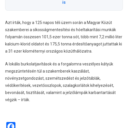
is
Azt írták, hogy a 125 napos téli üzem során a Magyar Közút
szakemberei a síkosságmentesítési és hóeltakarítási munkák
folyamán összesen 101,5 ezer tonna sót, több mint 7,2 millió liter
kalcium-klorid oldatot és 175,5 tonna érdesítőanyagot juttattak ki
a 31 ezer kilométernyi országos közúthálózatra.
A lokális burkolatjavítások és a forgalomra veszélyes kátyúk
megszüntetésén túl a szakemberek kaszálást,
növényzetgondozást, szemétszedést és jelzőtáblák,
védőkerítések, vezetőoszlopok, szalagkorlátok kihelyezését,
bevonását, tisztítását, valamint a jelzőlámpák karbantartását
végzik – írták.
Facebook