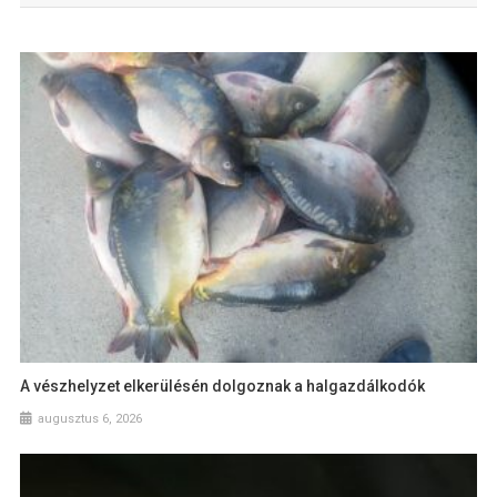
A vészhelyzet elkerülésén dolgoznak a halgazdálkodók
augusztus 6, 2026