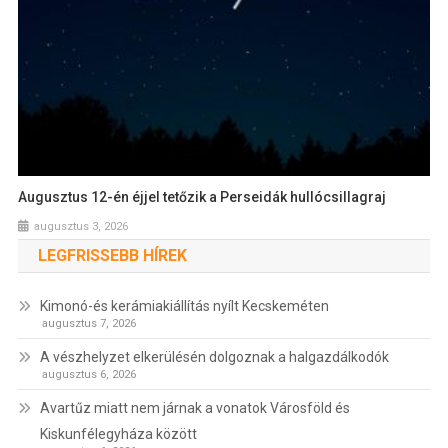
Augusztus 12-én éjjel tetőzik a Perseidák hullócsillagraj
augusztus 3, 2026
LEGFRISSEBB HÍREK
Kimonó-és kerámiakiállítás nyílt Kecskeméten
augusztus 7, 2026
A vészhelyzet elkerülésén dolgoznak a halgazdálkodók
augusztus 6, 2026
Avartűz miatt nem járnak a vonatok Városföld és
Kiskunfélegyháza között