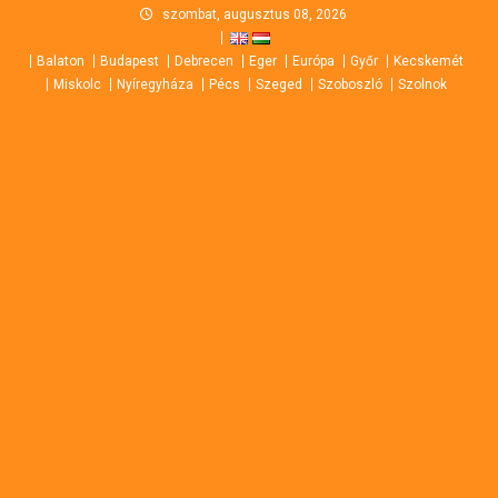
Skip
szombat, augusztus 08, 2026
to
Balaton
Budapest
Debrecen
Eger
Európa
Győr
Kecskemét
content
Miskolc
Nyíregyháza
Pécs
Szeged
Szoboszló
Szolnok