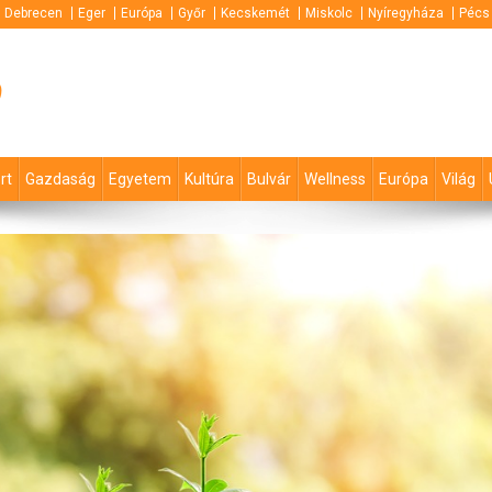
Debrecen
Eger
Európa
Győr
Kecskemét
Miskolc
Nyíregyháza
Pécs
p
rt
Gazdaság
Egyetem
Kultúra
Bulvár
Wellness
Európa
Világ