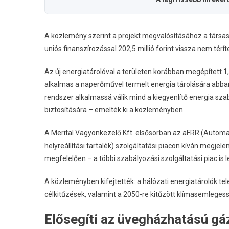
A közlemény szerint a projekt megvalósításához a társas
uniós finanszírozással 202,5 millió forint vissza nem tér
Az új energiatárolóval a területen korábban megépített 
alkalmas a naperőművel termelt energia tárolására abban 
rendszer alkalmassá válik mind a kiegyenlítő energia sza
biztosítására – emelték ki a közleményben.
A Merital Vagyonkezelő Kft. elsősorban az aFRR (Automa
helyreállítási tartalék) szolgáltatási piacon kíván megjel
megfelelően – a többi szabályozási szolgáltatási piac is 
A közleményben kifejtették: a hálózati energiatárolók te
célkitűzések, valamint a 2050-re kitűzött klímasemlegess
Elősegíti az üvegházhatású g