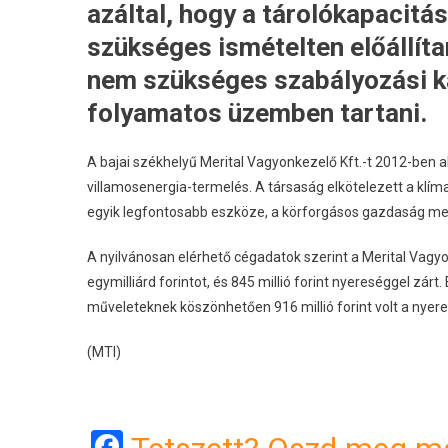
azáltal, hogy a tárolókapacitá
szükséges ismételten előállít
nem szükséges szabályozási ka
folyamatos üzemben tartani.
A bajai székhelyű Merital Vagyonkezelő Kft.-t 2012-ben a
villamosenergia-termelés. A társaság elkötelezett a klí
egyik legfontosabb eszköze, a körforgásos gazdaság me
A nyilvánosan elérhető cégadatok szerint a Merital Vagyo
egymilliárd forintot, és 845 millió forint nyereséggel zárt
műveleteknek köszönhetően 916 millió forint volt a nyer
(MTI)
Facebook