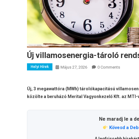
Új villamosenergia-tároló rend
Helyi Hírek
Május 27, 2026
0 Comments
Új, 3 megawattóra (MWh) tárolókapacitású villamosener
közölte a beruházó Merital Vagyonkezelő Kft. az MTI-v
Ne maradj le a d
Kövesd a Deb
A legfrissebb hírekér