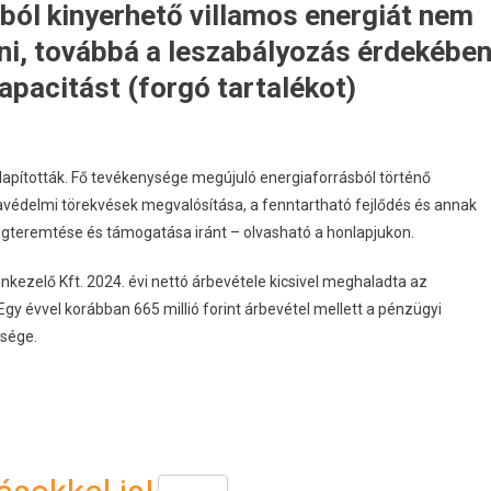
sból kinyerhető villamos energiát nem
ani, továbbá a leszabályozás érdekébe
pacitást (forgó tartalékot)
lapították. Fő tevékenysége megújuló energiaforrásból történő
mavédelmi törekvések megvalósítása, a fenntartható fejlődés és annak
gteremtése és támogatása iránt – olvasható a honlapjukon.
nkezelő Kft. 2024. évi nettó árbevétele kicsivel meghaladta az
. Egy évvel korábban 665 millió forint árbevétel mellett a pénzügyi
esége.