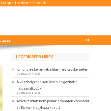
Szeged
Szoboszló
Szolnok
Utazás
LEGFRISSEBB HÍREK
Kimonó-és kerámiakiállítás nyílt Kecskeméten
augusztus 7, 2026
A vészhelyzet elkerülésén dolgoznak a
halgazdálkodók
augusztus 6, 2026
Avartűz miatt nem járnak a vonatok Városföld
és Kiskunfélegyháza között