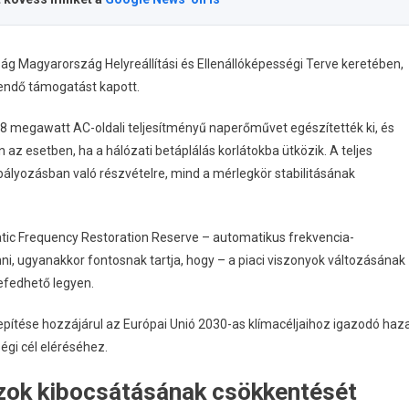
ág Magyarország Helyreállítási és Ellenállóképességi Terve keretében,
ítendő támogatást kapott.
1,8 megawatt AC-oldali teljesítményű naperőművet egészítették ki, és
az esetben, ha a hálózati betáplálás korlátokba ütközik. A teljes
bályozásban való részvételre, mind a mérlegkör stabilitásának
tic Frequency Restoration Reserve – automatikus frekvencia-
enni, ugyanakkor fontosnak tartja, hogy – a piaci viszonyok változásának
lefedhető legyen.
lepítése hozzájárul az Európai Unió 2030-as klímacéljaihoz igazodó haza
égi cél eléréséhez.
ázok kibocsátásának csökkentését