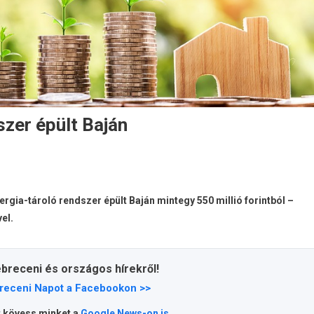
szer épült Baján
gia-tároló rendszer épült Baján mintegy 550 millió forintból –
el.
ebreceni és országos hírekről!
receni Napot a Facebookon >>
t kövess minket a
Google News-on is